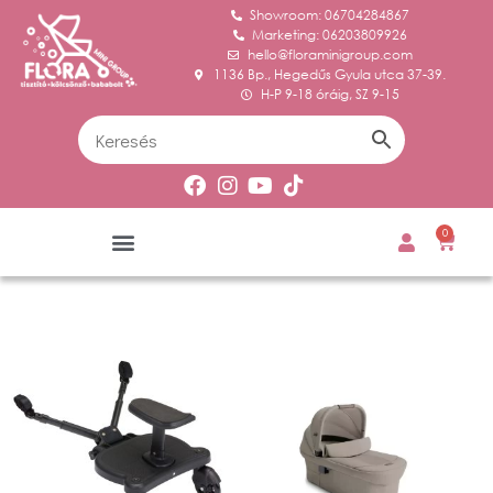
Showroom: 06704284867
Marketing: 06203809926
hello@floraminigroup.com
1136 Bp., Hegedűs Gyula utca 37-39.
H-P 9-18 óráig, SZ 9-15
0