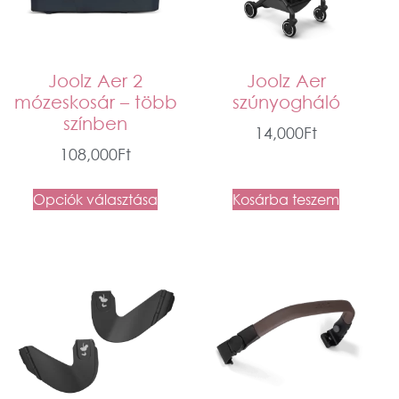
Joolz Aer 2
Joolz Aer
mózeskosár – több
szúnyogháló
színben
14,000
Ft
108,000
Ft
Opciók választása
Kosárba teszem