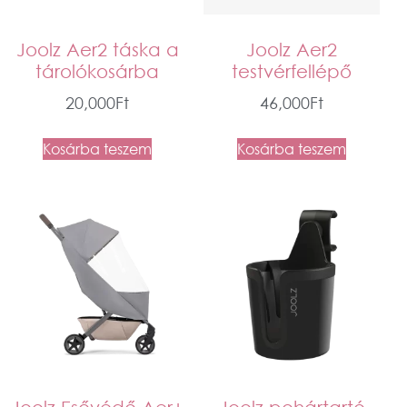
Joolz Aer2 táska a
Joolz Aer2
tárolókosárba
testvérfellépő
20,000
Ft
46,000
Ft
Kosárba teszem
Kosárba teszem