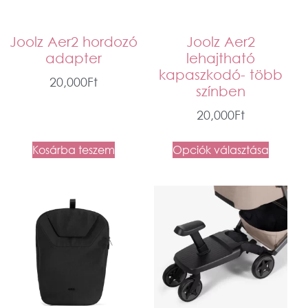
Joolz Aer2 hordozó
Joolz Aer2
adapter
lehajtható
kapaszkodó- több
20,000
Ft
színben
20,000
Ft
Kosárba teszem
Opciók választása