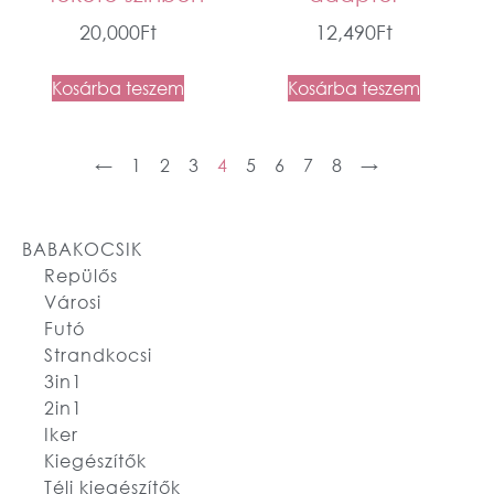
20,000
Ft
12,490
Ft
Kosárba teszem
Kosárba teszem
←
1
2
3
4
5
6
7
8
→
BABAKOCSIK
Repülős
Városi
Futó
Strandkocsi
3in1
2in1
Iker
Kiegészítők
Téli kiegészítők