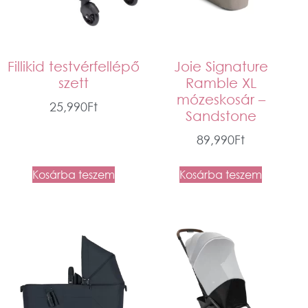
Fillikid testvérfellépő
Joie Signature
szett
Ramble XL
mózeskosár –
25,990
Ft
Sandstone
89,990
Ft
Kosárba teszem
Kosárba teszem