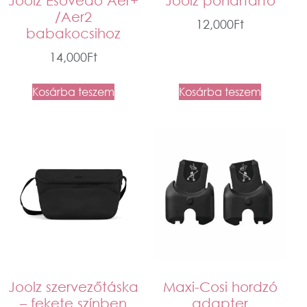
Joolz Esővédő Aer+
Joolz pohártartó
/Aer2
12,000
Ft
babakocsihoz
14,000
Ft
Kosárba teszem
Kosárba teszem
Joolz szervezőtáska
Maxi-Cosi hordzó
– fekete színben
adapter