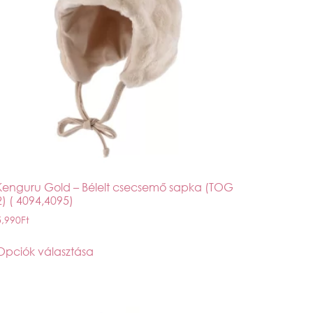
Kenguru Gold – Bélelt csecsemő sapka (TOG
2) ( 4094,4095)
5,990
Ft
Opciók választása