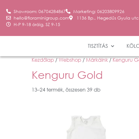
Showroom: 06704284867
Marketing: 06203809926
hello@floraminigroup.com
1136 Bp., Hegedűs Gyula utc
H-P 9-18 óráig, SZ 9-15
TISZTÍTÁS
KÖL
Kezdőlap
/
Webshop
/
Márkáink
/
Kenguru G
Kenguru Gold
13–24 termék, összesen 39 db