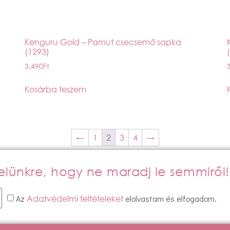
Kenguru Gold – Pamut csecsemő sapka
(1293)
3,490
Ft
Kosárba teszem
←
1
2
3
4
→
evelünkre, hogy ne maradj le semmiről!
Az
elolvastam és elfogadom.
Adatvédelmi feltételeket