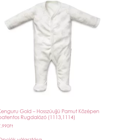
Kenguru Gold – Hosszúujjú Pamut Középen
patentos Rugdalózó (1113,1114)
7,990
Ft
Opciók választása