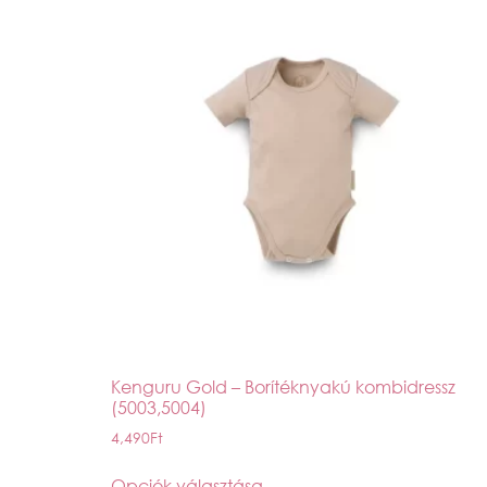
Kenguru Gold – Borítéknyakú kombidressz
(5003,5004)
4,490
Ft
Opciók választása