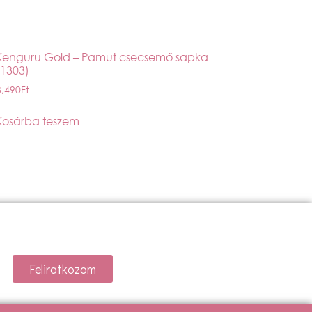
Kenguru Gold – Pamut csecsemő sapka
(1303)
3,490
Ft
Kosárba teszem
Feliratkozom