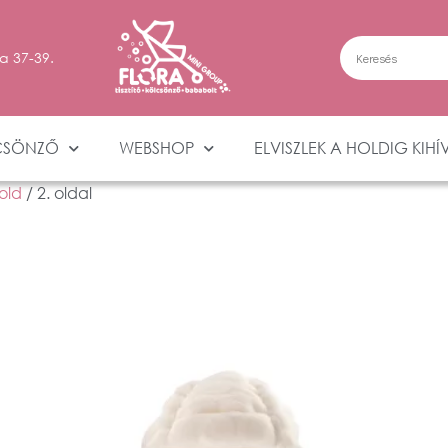
a 37-39.
CSÖNZŐ
WEBSHOP
ELVISZLEK A HOLDIG KIHÍ
old
/ 2. oldal