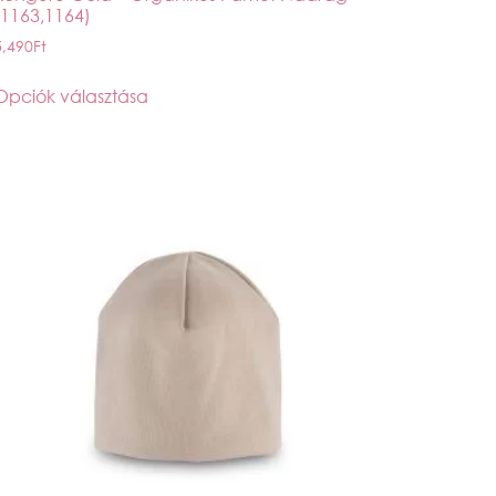
(1163,1164)
5,490
Ft
Opciók választása