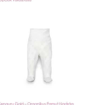
Kenguru Gold – Organikus Pamut Nadrág