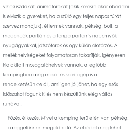
vízicsúszdákat, animátorokat (akik kérésre akár ebédelni
is elviszik a gyereket, ha a szülő egy teljes napos túrát
szervez mondjuk), éttermek vannak, pékség, bolt, a
medencék partján és a tengerparton is napernyők
nyugágyakkal, játszóterek és egy külön életérzés. A
mellékhelyiségeket folyamatosan takarítják, igényesen
kialakított mosogatóhelyek vannak, a legtöbb
kempingben még mosó- és szárítógép is a
rendelkezésünkre áll, ami igen jól jöhet, ha egy esős
időszakot fogunk ki és nem készültünk elég váltás
ruhával.
Főzés, étkezés. Mivel a kemping területén van pékség,
a reggeli innen megoldható. Az ebédet meg lehet