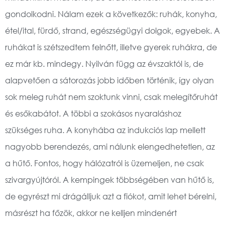
gondolkodni. Nálam ezek a következők: ruhák, konyha,
étel/ital, fürdő, strand, egészségügyi dolgok, egyebek. A
ruhákat is szétszedtem felnőtt, illetve gyerek ruhákra, de
ez már kb. mindegy. Nyilván függ az évszaktól is, de
alapvetően a sátorozás jobb időben történik, így olyan
sok meleg ruhát nem szoktunk vinni, csak melegítőruhát
és esőkabátot. A többi a szokásos nyaraláshoz
szükséges ruha. A konyhába az indukciós lap mellett
nagyobb berendezés, ami nálunk elengedhetetlen, az
a hűtő. Fontos, hogy hálózatról is üzemeljen, ne csak
szivargyújtóról. A kempingek többségében van hűtő is,
de egyrészt mi drágálljuk azt a fiókot, amit lehet bérelni,
másrészt ha főzök, akkor ne kelljen mindenért