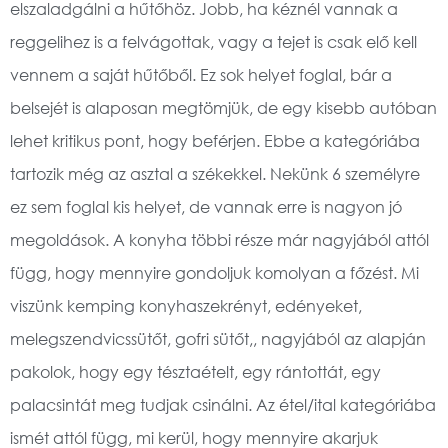
elszaladgálni a hűtőhöz. Jobb, ha kéznél vannak a
reggelihez is a felvágottak, vagy a tejet is csak elő kell
vennem a saját hűtőből. Ez sok helyet foglal, bár a
belsejét is alaposan megtömjük, de egy kisebb autóban
lehet kritikus pont, hogy beférjen. Ebbe a kategóriába
tartozik még az asztal a székekkel. Nekünk 6 személyre
ez sem foglal kis helyet, de vannak erre is nagyon jó
megoldások. A konyha többi része már nagyjából attól
függ, hogy mennyire gondoljuk komolyan a főzést. Mi
viszünk kemping konyhaszekrényt, edényeket,
melegszendvicssütőt, gofri sütőt,, nagyjából az alapján
pakolok, hogy egy tésztaételt, egy rántottát, egy
palacsintát meg tudjak csinálni. Az étel/ital kategóriába
ismét attól függ, mi kerül, hogy mennyire akarjuk