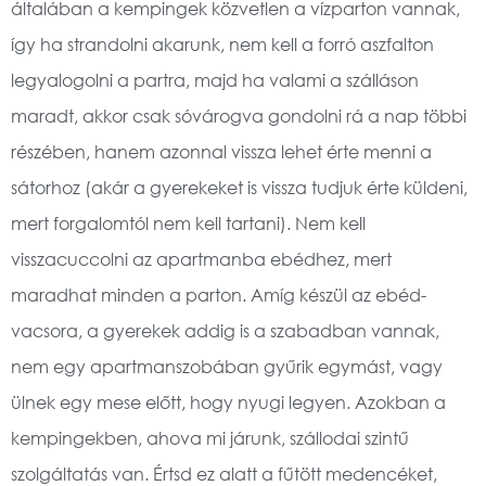
általában a kempingek közvetlen a vízparton vannak,
így ha strandolni akarunk, nem kell a forró aszfalton
legyalogolni a partra, majd ha valami a szálláson
maradt, akkor csak sóvárogva gondolni rá a nap többi
részében, hanem azonnal vissza lehet érte menni a
sátorhoz (akár a gyerekeket is vissza tudjuk érte küldeni,
mert forgalomtól nem kell tartani). Nem kell
visszacuccolni az apartmanba ebédhez, mert
maradhat minden a parton. Amíg készül az ebéd-
vacsora, a gyerekek addig is a szabadban vannak,
nem egy apartmanszobában gyűrik egymást, vagy
ülnek egy mese előtt, hogy nyugi legyen. Azokban a
kempingekben, ahova mi járunk, szállodai szintű
szolgáltatás van. Értsd ez alatt a fűtött medencéket,