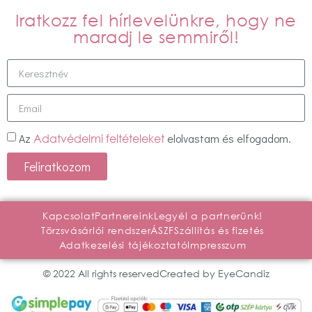
Iratkozz fel hírlevelünkre, hogy ne
maradj le semmiről!
Az
elolvastam és elfogadom.
Adatvédelmi feltételeket
Feliratkozom
Kapcsolat
Partnereink
Legyél a partnerünk!
Törzsvásárlói rendszer
ÁSZF
Szállítás és fizetés
Adatkezelési tájékoztató
Impresszum
© 2022 All rights reserved
Created by EyeCandiz