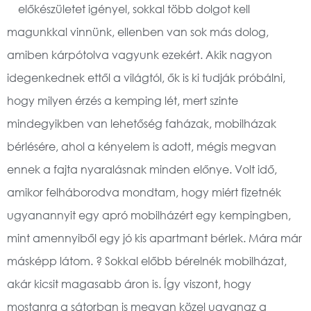
előkészületet igényel, sokkal több dolgot kell
magunkkal vinnünk, ellenben van sok más dolog,
amiben kárpótolva vagyunk ezekért. Akik nagyon
idegenkednek ettől a világtól, ők is ki tudják próbálni,
hogy milyen érzés a kemping lét, mert szinte
mindegyikben van lehetőség faházak, mobilházak
bérlésére, ahol a kényelem is adott, mégis megvan
ennek a fajta nyaralásnak minden előnye. Volt idő,
amikor felháborodva mondtam, hogy miért fizetnék
ugyanannyit egy apró mobilházért egy kempingben,
mint amennyiből egy jó kis apartmant bérlek. Mára már
másképp látom. ? Sokkal előbb bérelnék mobilházat,
akár kicsit magasabb áron is. Így viszont, hogy
mostanra a sátorban is megvan közel ugyanaz a