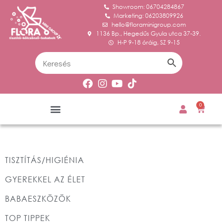
Showroom: 06704284867
Marketing: 06203809926
hello@floraminigroup.com
1136 Bp., Hegedűs Gyula utca 37-39.
H-P 9-18 óráig, SZ 9-15
0
TISZTÍTÁS/HIGIÉNIA
GYEREKKEL AZ ÉLET
BABAESZKÖZÖK
TOP TIPPEK