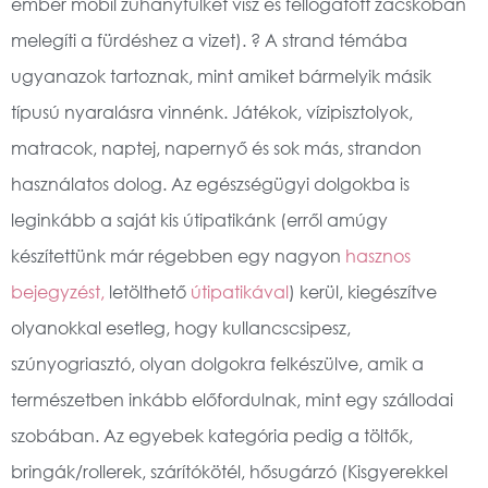
ember mobil zuhanyfülkét visz és fellógatott zacskóban
melegíti a fürdéshez a vizet). ? A strand témába
ugyanazok tartoznak, mint amiket bármelyik másik
típusú nyaralásra vinnénk. Játékok, vízipisztolyok,
matracok, naptej, napernyő és sok más, strandon
használatos dolog. Az egészségügyi dolgokba is
leginkább a saját kis útipatikánk (erről amúgy
készítettünk már régebben egy nagyon
hasznos
bejegyzést,
letölthető
útipatikával
) kerül, kiegészítve
olyanokkal esetleg, hogy kullancscsipesz,
szúnyogriasztó, olyan dolgokra felkészülve, amik a
természetben inkább előfordulnak, mint egy szállodai
szobában. Az egyebek kategória pedig a töltők,
bringák/rollerek, szárítókötél, hősugárzó (Kisgyerekkel