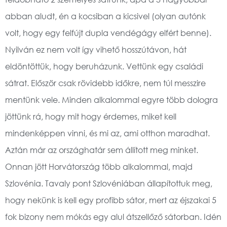
abban aludt, én a kocsiban a kicsivel (olyan autónk
volt, hogy egy felfújt dupla vendégágy elfért benne).
Nyilván ez nem volt így vihető hosszútávon, hát
eldöntöttük, hogy beruházunk. Vettünk egy családi
sátrat. Először csak rövidebb időkre, nem túl messzire
mentünk vele. Minden alkalommal egyre több dologra
jöttünk rá, hogy mit hogy érdemes, miket kell
mindenképpen vinni, és mi az, ami otthon maradhat.
Aztán már az országhatár sem állított meg minket.
Onnan jött Horvátország több alkalommal, majd
Szlovénia. Tavaly pont Szlovéniában állapítottuk meg,
hogy nekünk is kell egy profibb sátor, mert az éjszakai 5
fok bizony nem mókás egy alul átszellőző sátorban. Idén