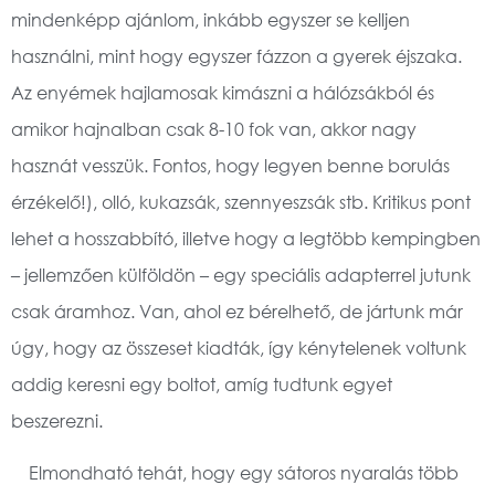
mindenképp ajánlom, inkább egyszer se kelljen
használni, mint hogy egyszer fázzon a gyerek éjszaka.
Az enyémek hajlamosak kimászni a hálózsákból és
amikor hajnalban csak 8-10 fok van, akkor nagy
hasznát vesszük. Fontos, hogy legyen benne borulás
érzékelő!), olló, kukazsák, szennyeszsák stb. Kritikus pont
lehet a hosszabbító, illetve hogy a legtöbb kempingben
– jellemzően külföldön – egy speciális adapterrel jutunk
csak áramhoz. Van, ahol ez bérelhető, de jártunk már
úgy, hogy az összeset kiadták, így kénytelenek voltunk
addig keresni egy boltot, amíg tudtunk egyet
beszerezni.
Elmondható tehát, hogy egy sátoros nyaralás több