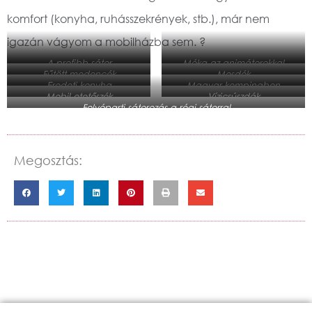
komfort (konyha, ruhásszekrények, stb.), már nem
igazán vágyom a mobilházba sem. ?
A profibb sátor
Móka az animátorokkal
Fűtött medencék
Mosdók
Eredeti konyha
Magyar kempingben
Mobil etetőszék
Vízicsúszdák
Folyóparti sátorozás a régi sátorral
Megosztás: