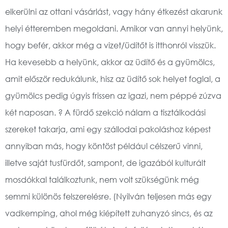
elkerülni az ottani vásárlást, vagy hány étkezést akarunk
helyi étteremben megoldani. Amikor van annyi helyünk,
hogy befér, akkor még a vizet/üdítőt is itthonról visszük.
Ha kevesebb a helyünk, akkor az üdítő és a gyümölcs,
amit először redukálunk, hisz az üdítő sok helyet foglal, a
gyümölcs pedig úgyis frissen az igazi, nem péppé zúzva
két naposan. ? A fürdő szekció nálam a tisztálkodási
szereket takarja, ami egy szállodai pakoláshoz képest
annyiban más, hogy köntöst például célszerű vinni,
illetve saját tusfürdőt, sampont, de igazából kulturált
mosdókkal találkoztunk, nem volt szükségünk még
semmi különös felszerelésre. (Nyilván teljesen más egy
vadkemping, ahol még kiépített zuhanyzó sincs, és az