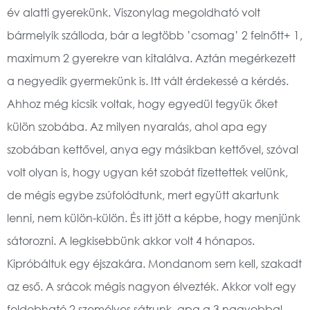
év alatti gyerekünk. Viszonylag megoldható volt
bármelyik szálloda, bár a legtöbb ’csomag’ 2 felnőtt+ 1,
maximum 2 gyerekre van kitalálva. Aztán megérkezett
a negyedik gyermekünk is. Itt vált érdekessé a kérdés.
Ahhoz még kicsik voltak, hogy egyedül tegyük őket
külön szobába. Az milyen nyaralás, ahol apa egy
szobában kettővel, anya egy másikban kettővel, szóval
volt olyan is, hogy ugyan két szobát fizettettek velünk,
de mégis egybe zsúfolódtunk, mert együtt akartunk
lenni, nem külön-külön. És itt jött a képbe, hogy menjünk
sátorozni. A legkisebbünk akkor volt 4 hónapos.
Kipróbáltuk egy éjszakára. Mondanom sem kell, szakadt
az eső. A srácok mégis nagyon élvezték. Akkor volt egy
feldobható 2 személyes sátrunk, apa a 3 nagyobbal