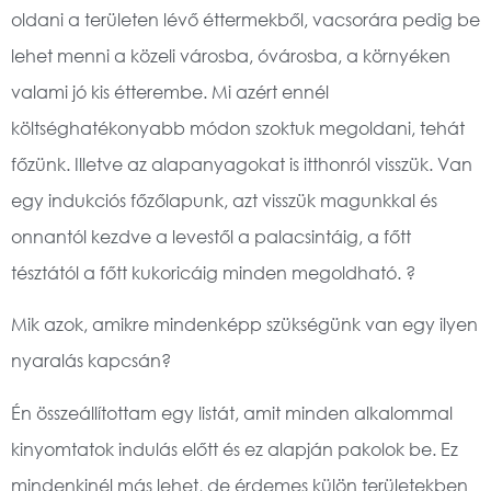
oldani a területen lévő éttermekből, vacsorára pedig be
lehet menni a közeli városba, óvárosba, a környéken
valami jó kis étterembe. Mi azért ennél
költséghatékonyabb módon szoktuk megoldani, tehát
főzünk. Illetve az alapanyagokat is itthonról visszük. Van
egy indukciós főzőlapunk, azt visszük magunkkal és
onnantól kezdve a levestől a palacsintáig, a főtt
tésztától a főtt kukoricáig minden megoldható. ?
Mik azok, amikre mindenképp szükségünk van egy ilyen
nyaralás kapcsán?
Én összeállítottam egy listát, amit minden alkalommal
kinyomtatok indulás előtt és ez alapján pakolok be. Ez
mindenkinél más lehet, de érdemes külön területekben