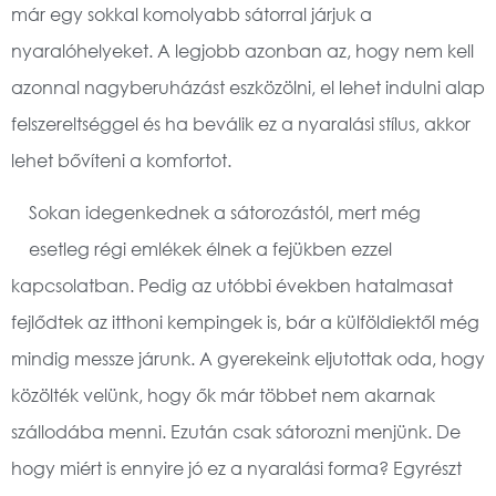
már egy sokkal komolyabb sátorral járjuk a
nyaralóhelyeket. A legjobb azonban az, hogy nem kell
azonnal nagyberuházást eszközölni, el lehet indulni alap
felszereltséggel és ha beválik ez a nyaralási stílus, akkor
lehet bővíteni a komfortot.
Sokan idegenkednek a sátorozástól, mert még
esetleg régi emlékek élnek a fejükben ezzel
kapcsolatban. Pedig az utóbbi években hatalmasat
fejlődtek az itthoni kempingek is, bár a külföldiektől még
mindig messze járunk. A gyerekeink eljutottak oda, hogy
közölték velünk, hogy ők már többet nem akarnak
szállodába menni. Ezután csak sátorozni menjünk. De
hogy miért is ennyire jó ez a nyaralási forma? Egyrészt