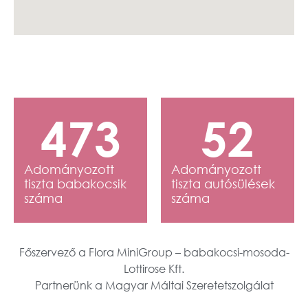
473
52
Adományozott
Adományozott
tiszta babakocsik
tiszta autósülések
száma
száma
Főszervező a Flora MiniGroup – babakocsi-mosoda-
Lottirose Kft.
Partnerünk a Magyar Máltai Szeretetszolgálat