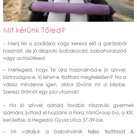
Mit kérünk Tőled?
– Menj fel a padlásra vagy keresd elő a garázsból
használt, de jó állapotú babakocsid, babahordozód
vagy autósülésed.
– Mérlegeld, hogy Te újra használnád-e jó szívvel,
biztonságos-e, ki lehet-e tisztítani megfelelően? Ha a
válasz mindenre igen, akkor jövünk mi a képbe.
Szerezz örömöt egy pici utasnak!
– Ha jó szívvel adnád tovább rászoruló gyermek
számára, juttasd el hozzánk a Flora MiniGroup-ba, a XIII.
kerületbe, a Hegedűs Gyula utca 37-39-be.
– Mi vállaljuk a babaholmik teljes tisztítását &