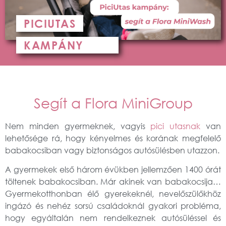
PICIUTAS
KAMPÁNY
Segít a Flora MiniGroup
Nem minden gyermeknek, vagyis
pici utasnak
van
lehetősége rá, hogy kényelmes és korának megfelelő
babakocsiban vagy biztonságos autósülésben utazzon.
A gyermekek első három évükben jellemzően 1400 órát
töltenek babakocsiban. Már akinek van babakocsija…
Gyermekotthonban élő gyerekeknél, nevelőszülőkhöz
ingázó és nehéz sorsú családoknál gyakori probléma,
hogy egyáltalán nem rendelkeznek autósüléssel és