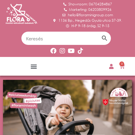
Showroom: 06704284867
Marketing: 06203809926
hello@floraminigroup.com
1136 Bp., Hegedűs Gyula utca 37-39.
H-P 9-18 óráig, SZ 9-15
0