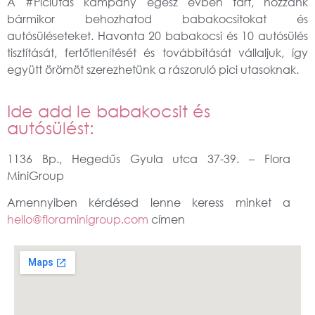
A #Piciutas kampány egész évben tart, hozzánk
bármikor behozhatod babakocsitokat és
autósüléseteket. Havonta 20 babakocsi és 10 autósülés
tisztítását, fertőtlenítését és továbbítását vállaljuk, így
együtt örömöt szerezhetünk a rászoruló pici utasoknak.
Ide add le babakocsit és
autósülést:
1136 Bp., Hegedűs Gyula utca 37-39. – Flora
MiniGroup
Amennyiben kérdésed lenne keress minket a
hello@floraminigroup.com
címen