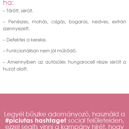
ha:
– Törött, sérült.
– Penészes, mohás, csigás, bogaras, nedves, extrán
szennyezett.
– Defektes a kereke.
– Funkcionálisan nem jól működő.
– Amennyiben az autósülés hungarocell része sérült a
huzat alatt.
Legyél büszke adományozó, használd a
#piciutas hashtaget
social felületeiden,
ezzel segíts vinni a kampány hírét, hogy