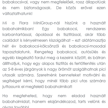
babakocsival, vagy nem megfelelőek, rossz állapotúak
és nem biztonságosak. De közös erővel ezen
változtathatunk!
Mi a Flora MiniGroup-nál hiszünk a használt
babaholmikban! Egy babakocsi, rendszeres
karbantartással, ápolással és tisztítással, akár több
családot is kényelmesen kiszolgálhat – ezt alátámasztja
hét év babakocsi-kölcsönzői és babakocsi-mosodai
tapasztalatunk. Rengeteg babakocsi, autósülés és
egyéb kiegészítő fordul meg a kezeink között, és bátran
állíthatjuk, hogy egy alapos tisztítás és fertőtlenítés után
az 5-8 éves járgányok is nagy örömöt szolgálhatnak
pici
utasaik
számára. Szeretnénk benneteket motiválni és
segítséget kérni, hogy minél több
pici utas
számára
juttassunk el megfelelő babaholmikat!
Ha megteheted, hogy nem eladod használt
babaholmidat, hanem elajándékozod, tarts velünk és
olvass tovább!