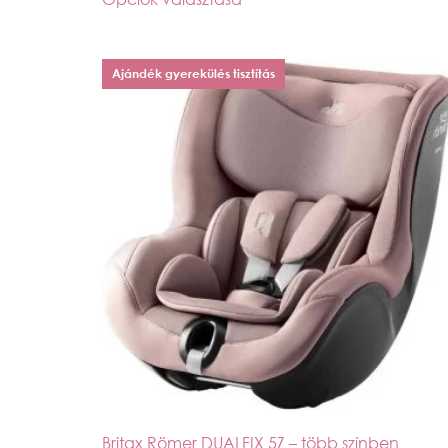
Ajándék gyerekülés tisztítás
Britax Römer DUALFIX 5Z – több színben