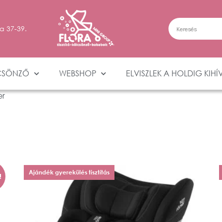
a 37-39.
CSÖNZŐ
WEBSHOP
ELVISZLEK A HOLDIG KIHÍ
er
Ajándék gyerekülés tisztítás
!