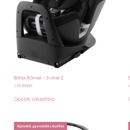
Britax Römer – Swivel 2
179,990
Ft
Opciók választása
Ajándék gyerekülés tisztítás