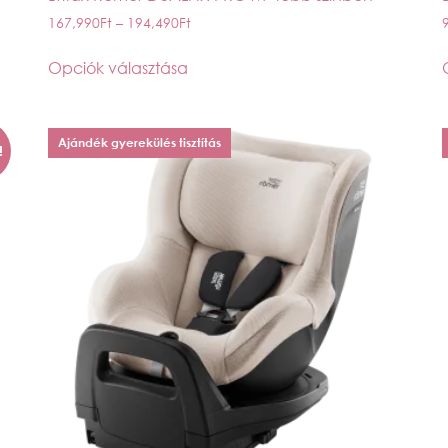
167,990
Ft
–
194,490
Ft
Opciók választása
Ajándék gyerekülés tisztítás
!