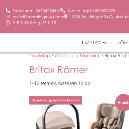
Showroom: 06704284867
Marketing: 06203809926
hello@floraminigroup.com
1136 Bp., Hegedűs Gyula utc
H-P 9-18 óráig, SZ 9-15
TISZTÍTÁS
KÖL
Kezdőlap
/
Webshop
/
Márkáink
/ Britax Röm
Britax Römer
1–12 termék, összesen 19 db
Ajándék gyerekülés tisztítás
Akció