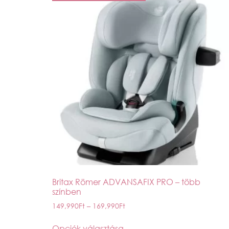
Britax Römer ADVANSAFIX PRO – több
színben
149,990
Ft
–
169,990
Ft
Opciók választása