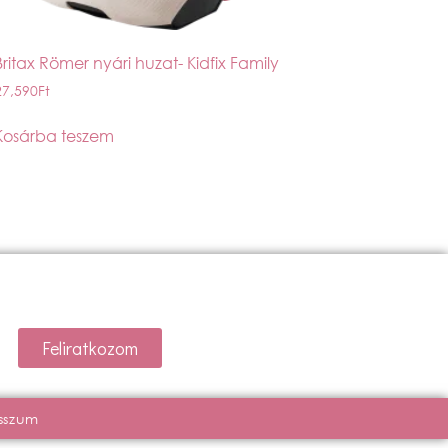
Britax Römer nyári huzat- Kidfix Family
27,590
Ft
Kosárba teszem
Feliratkozom
sszum