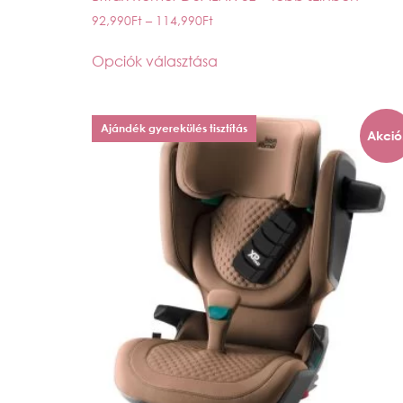
92,990
Ft
–
114,990
Ft
Opciók választása
Ajándék gyerekülés tisztítás
Akció