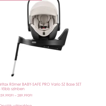
Britax Römer BABY-SAFE PRO Vario 5Z Base SET
– több színben
259,990
Ft
–
289,990
Ft
Opciók választása