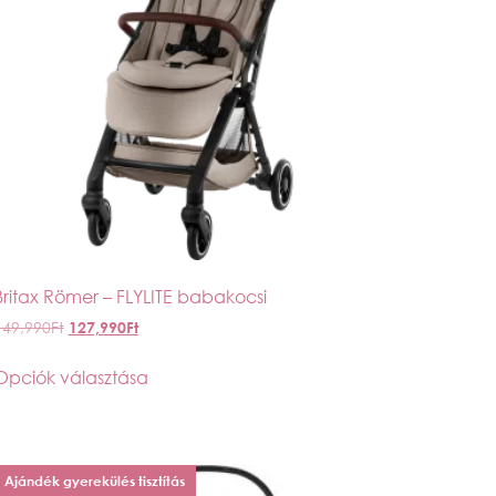
Britax Römer – FLYLITE babakocsi
149,990
Ft
127,990
Ft
Opciók választása
Ajándék gyerekülés tisztítás