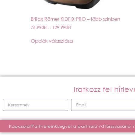
Britax Römer KIDFIX PRO – több színben
76,990
Ft
–
129,990
Ft
Opciók választása
Iratkozz fel hírl
Kapcsolat
Partnereink
Legyél a partnerünk!
Törzsvásárlói 