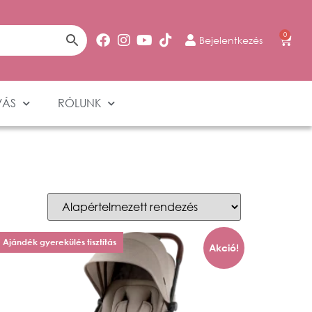
0
Bejelentkezés
VÁS
RÓLUNK
Ajándék gyerekülés tisztítás
Akció!