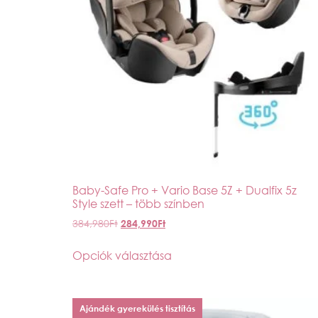
Baby-Safe Pro + Vario Base 5Z + Dualfix 5z
Style szett – több színben
384,980
Ft
284,990
Ft
Opciók választása
Ajándék gyerekülés tisztítás