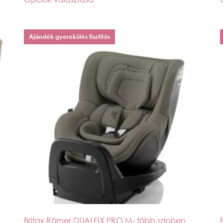
Ajándék gyerekülés tisztítás
Britax Römer DUALFIX PRO M- több színben