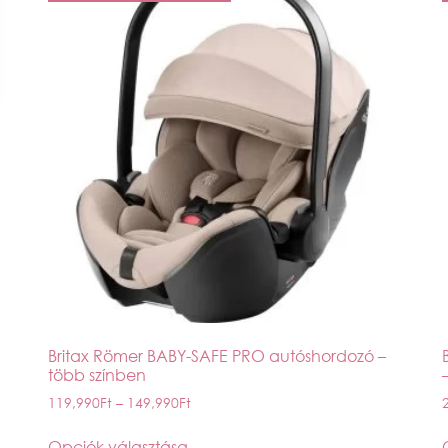
Britax Römer BABY-SAFE PRO autóshordozó –
több színben
119,990
Ft
–
149,990
Ft
Opciók választása