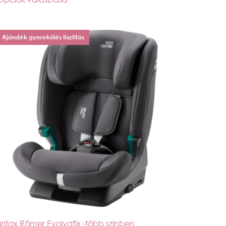
Ajándék gyerekülés tisztítás
Britax Römer Evolvafix -több színben