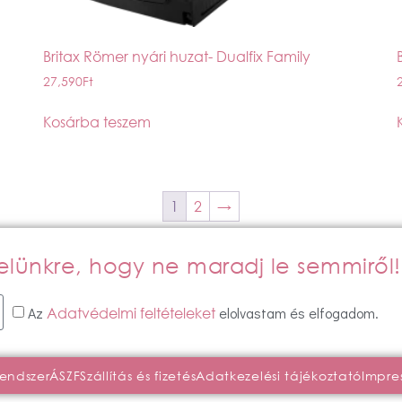
Britax Römer nyári huzat- Dualfix Family
27,590
Ft
Kosárba teszem
1
2
→
evelünkre, hogy ne maradj le semmiről!
Az
elolvastam és elfogadom.
Adatvédelmi feltételeket
rendszer
ÁSZF
Szállítás és fizetés
Adatkezelési tájékoztató
Impre