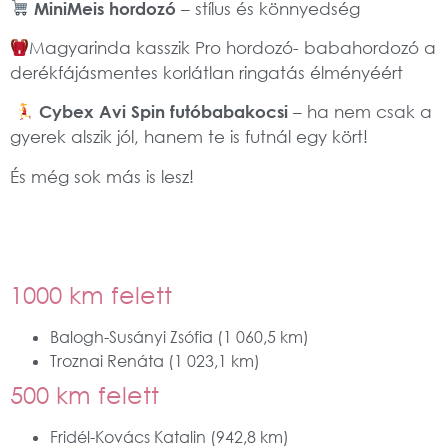
MiniMeis hordozó
– stílus és könnyedség
Magyarinda kasszik Pro hordozó-
babahordozó a
derékfájásmentes korlátlan ringatás élményéért
Cybex Avi Spin futóbabakocsi
– ha nem csak a
gyerek alszik jól, hanem te is futnál egy kört!
És még sok más is lesz!
1000 km felett
Balogh-Susányi Zsófia (1 060,5 km)
Troznai Renáta (1 023,1 km)
500 km felett
Fridél-Kovács Katalin (942,8 km)