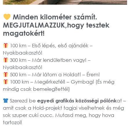
Minden kilométer számít.
MEGJUTALMAZZUK,hogy tesztek
magatokért!
100 km – Első lépés, első ajándék –
Nyakbaakasztó!
300 km – Már lendületben vagy! –
Nyakbaakasztó!
500 km – Már látom a Holdat! –
Érem!
1000 km – Megérkeztél! –
Gymbag!
(És még
mindig csak bemelegítettél)
Szerezd be
egyedi grafikás közösségi pólónk
at –
amit csak a Hold-projekt tagjai viselhetnek és még
sok szuper cuki cucc. Mutasd meg, hogy hova
tartozol!