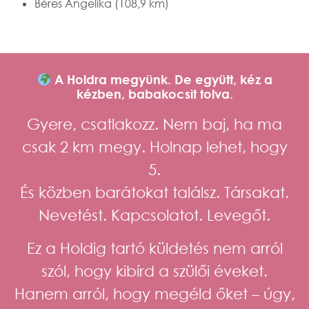
Béres Angelika (108,9 km)
A Holdra megyünk. De együtt, kéz a
kézben, babakocsit tolva.
Gyere, csatlakozz. Nem baj, ha ma
csak 2 km megy. Holnap lehet, hogy
5.
És közben barátokat találsz. Társakat.
Nevetést. Kapcsolatot. Levegőt.
Ez a
Holdig tartó küldetés
nem arról
szól, hogy kibírd a szülői éveket.
Hanem arról, hogy megéld őket – úgy,