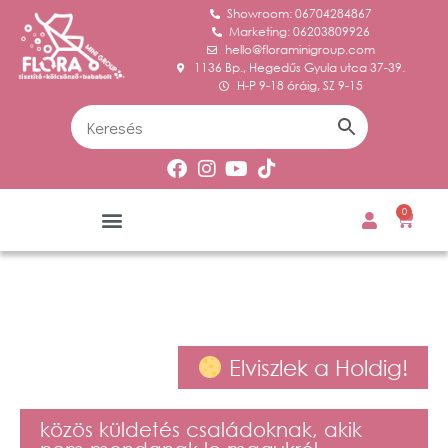
Showroom: 06704284867
Marketing: 06203809926
hello@floraminigroup.com
1136 Bp., Hegedűs Gyula utca 37-39.
H-P 9-18 óráig, SZ 9-15
0
Elviszlek a Holdig!
közös küldetés családoknak, akik