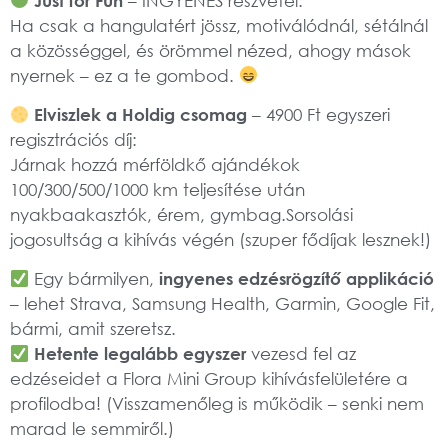
Just for Fun
– INGYENES részvétel:
Ha csak a hangulatért jössz, motiválódnál, sétálnál
a közösséggel, és örömmel nézed, ahogy mások
nyernek – ez a te gombod.
Elviszlek a Holdig csomag
– 4900 Ft egyszeri
regisztrációs díj:
Járnak hozzá mérföldkő ajándékok
100/300/500/1000 km teljesítése után
nyakbaakasztók, érem, gymbag.Sorsolási
jogosultság a kihívás végén (szuper fődíjak lesznek!)
Egy bármilyen,
ingyenes edzésrögzítő applikáció
– lehet Strava, Samsung Health, Garmin, Google Fit,
bármi, amit szeretsz.
Hetente legalább egyszer
vezesd fel az
edzéseidet a Flora Mini Group kihívásfelületére a
profilodba! (Visszamenőleg is működik – senki nem
marad le semmiről.)