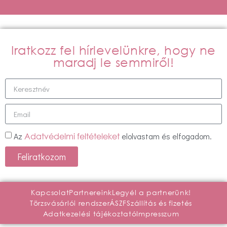
Iratkozz fel hírlevelünkre, hogy ne
maradj le semmiről!
Az
elolvastam és elfogadom.
Adatvédelmi feltételeket
Feliratkozom
Kapcsolat
Partnereink
Legyél a partnerünk!
Törzsvásárlói rendszer
ÁSZF
Szállítás és fizetés
Adatkezelési tájékoztató
Impresszum