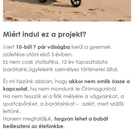
Miért indul ez a projekt?
Mert
10-ből 7 pár válságba
kerül a gyermek
születése utáni első 3 évben.
Ez nem csak statisztika, 12 év tapasztalata
barátaink,ügyfeleink személyes történetei által.
És mi hiszünk abban, hogy
akkor nem omlik össze a
kapcsolat
, ha nem mondunk le ÖNmagunkról.
Ha nem tesszük el a fiók mélyére a vágyainkat, a
sportcipőnket, a barátainkat – azért, mert szülők
lettünk.
Hanem megtaláljuk,
hogyan lehet a babát
beilleszteni az életünkbe
.