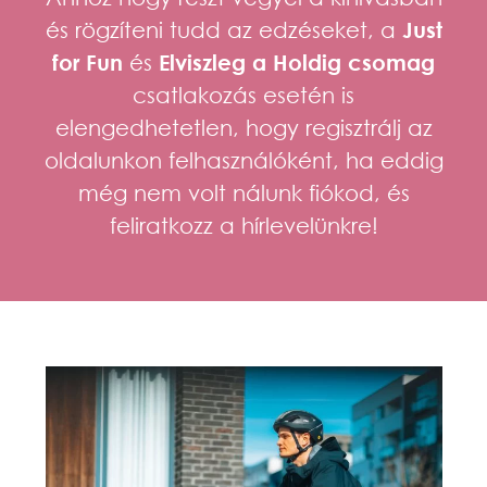
és rögzíteni tudd az edzéseket, a
Just
for Fun
és
Elviszleg a Holdig csomag
csatlakozás esetén is
elengedhetetlen, hogy regisztrálj az
oldalunkon felhasználóként, ha eddig
még nem volt nálunk fiókod, és
feliratkozz a hírlevelünkre!