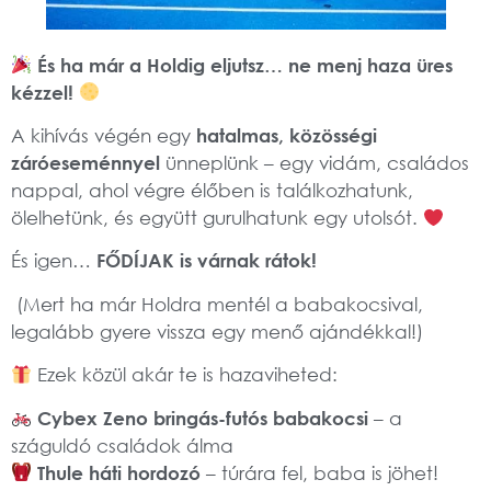
És ha már a Holdig eljutsz… ne menj haza üres
kézzel!
A kihívás végén egy
hatalmas, közösségi
záróeseménnyel
ünneplünk – egy vidám, családos
nappal, ahol végre élőben is találkozhatunk,
ölelhetünk, és együtt gurulhatunk egy utolsót.
És igen…
FŐDÍJAK is várnak rátok!
(Mert ha már Holdra mentél a babakocsival,
legalább gyere vissza egy menő ajándékkal!)
Ezek közül akár te is hazaviheted:
Cybex Zeno bringás-futós babakocsi
– a
száguldó családok álma
Thule háti hordozó
– túrára fel, baba is jöhet!