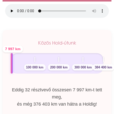
Közös Hold-útunk
7 997 km
100 000 km
200 000 km
300 000 km
384 400 km
Eddig
32 résztvevő
összesen
7 997 km
-t tett
meg,
és még
376 403 km
van hátra a Holdig!