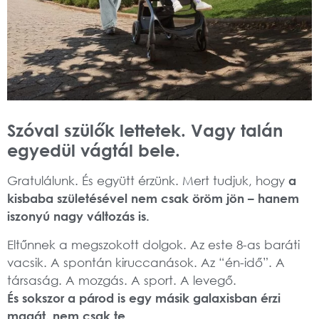
Szóval szülők lettetek. Vagy talán
egyedül vágtál bele.
Gratulálunk. És együtt érzünk. Mert tudjuk, hogy
a
kisbaba születésével nem csak öröm jön – hanem
iszonyú nagy változás is.
Eltűnnek a megszokott dolgok. Az este 8-as baráti
vacsik. A spontán kiruccanások. Az “én-idő”. A
társaság. A mozgás. A sport. A levegő.
És sokszor a párod is egy másik galaxisban érzi
magát, nem csak te.