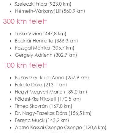
Szeleczki Frida (923,0 km)
Németh-Várkonyi Lili (560,9 km)
300 km felett
Tüske Vivien (447,8 km)
Bodnár Henrietta (366,3 km)
Pozsgai Mónika (305,7 km)
Gergely Adrienn (302,7 km)
100 km felett
Bukovszky -kulai Anna (257,9 km)
Fekete Dóra (213,1 km)
Hegyi-Megyeri Maria (189,0 km)
Földesi-Kiss Nikolett (170,5 km)
Tímea Skovrán (167,0 km)
Dr. Nagy-Fazekas Dóra (156,5 km)
Ferenc Muck (143,2 km)
Ácsné Kassai Csenge Csenge (120,6 km)