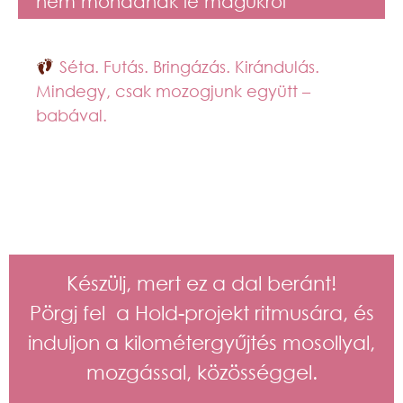
nem mondanak le magukról
Séta. Futás. Bringázás. Kirándulás.
Mindegy, csak mozogjunk együtt –
babával.
Készülj, mert ez a dal beránt!
Pörgj fel a Hold-projekt ritmusára, és
induljon a kilométergyűjtés mosollyal,
mozgással, közösséggel.