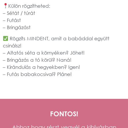
Külön rögzítheted:
– Sétát / túrát
– Futást
– Bringázást
Rögzíts MINDENT, amit a babáddal együtt
csinálsz!
– Altatós séta a környéken? Jöhet!
– Bringázás a tó körül? Naná!
– Kirándulás a hegyekben? Igen!
– Futás babakocsival? Pláne!
FONTOS!
Ahhoz hogy részt vegyél a kihívásban