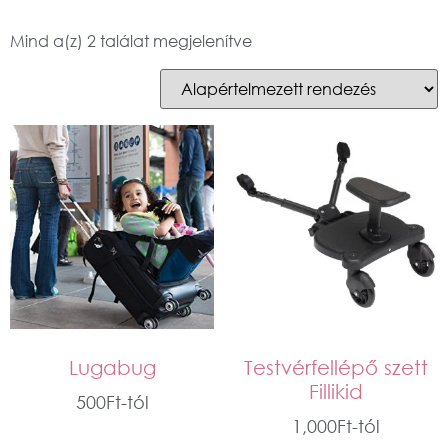
Mind a(z) 2 találat megjelenítve
Lugabug
Testvérfellépő szett
Fillikid
500
Ft
-tól
1,000
Ft
-tól