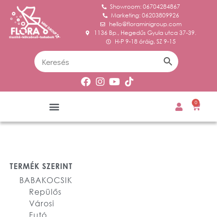
Showroom: 06704284867
Marketing: 06203809926
hello@floraminigroup.com
1136 Bp., Hegedűs Gyula utca 37-39.
H-P 9-18 óráig, SZ 9-15
0
TERMÉK SZERINT
BABAKOCSIK
Repülős
Városi
Futó