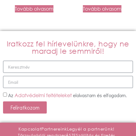
Tovább olvasom
Tovább olvasom
Iratkozz fel hírlevelünkre, hogy ne
maradj le semmiről!
Az
elolvastam és elfogadom.
Adatvédelmi feltételeket
Feliratkozom
Kapcsolat
Partnereink
Legyél a partnerünk!
Törzsvásárlói rendszer
ÁSZF
Szállítás és fizetés