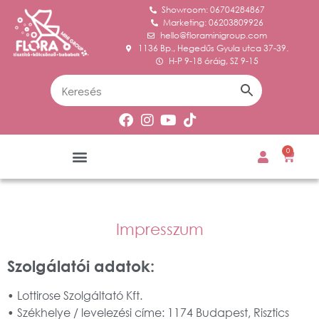
Showroom: 06704284867
Marketing: 06203809926
hello@floraminigroup.com
1136 Bp., Hegedűs Gyula utca 37-39.
H-P 9-18 óráig, SZ 9-15
0
Impresszum
Szolgálatói adatok:
• Lottirose Szolgáltató Kft.
• Székhelye / levelezési címe: 1174 Budapest, Risztics