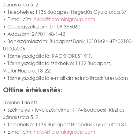
János utca 5. 2.
• Telephelye: 1136 Budapest Hegedűs Gyula utca 37
• E-mail cím:
hello@floraminigroup.com
• Cégjegyzékszám: 01-09-356060
• Adószám: 27901148-1-42
• Bankszámlaszám: Budapest Bank 10101494-47402100-
01005006
• Tárhelyszolgáltató: RACKFOREST KFT.
• Tárhelyszolgáltató székhelye: 1132 Budapest,
Victor Hugo u. 18-22.
• Tárhelyszolgáltató e-mail címe: info@rackforest.com
Offline értékesítés:
Trolano Tirio Kft
• Székhelye / levelezési címe: 1174 Budapest, Risztics
János utca 5. 2.
• Telephelye: 1136 Budapest Hegedűs Gyula utca 37
• E-mail cím:
hello@floraminigroup.com