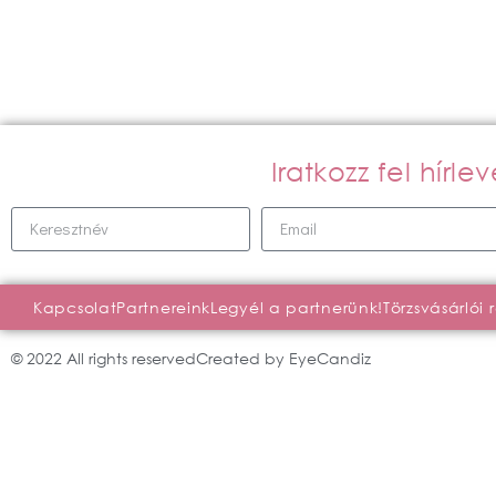
Iratkozz fel hírl
Kapcsolat
Partnereink
Legyél a partnerünk!
Törzsvásárlói 
© 2022 All rights reserved
Created by EyeCandiz