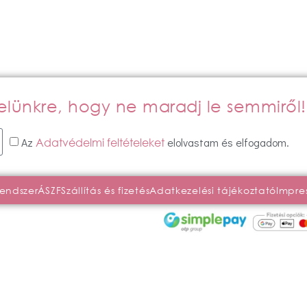
evelünkre, hogy ne maradj le semmiről!
Az
elolvastam és elfogadom.
Adatvédelmi feltételeket
rendszer
ÁSZF
Szállítás és fizetés
Adatkezelési tájékoztató
Impre