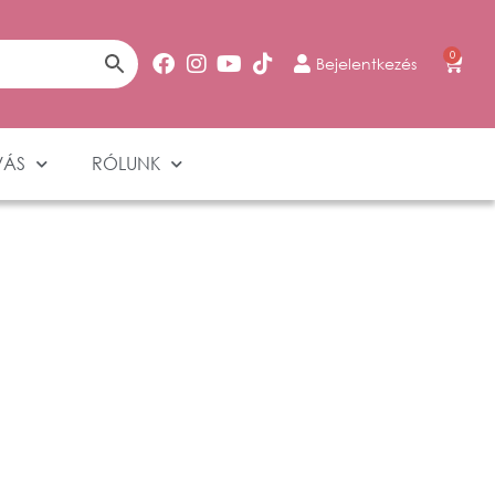
0
Bejelentkezés
VÁS
RÓLUNK