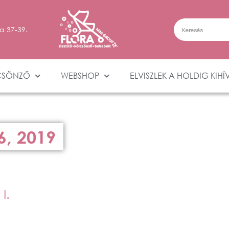
a 37-39.
CSÖNZŐ
WEBSHOP
ELVISZLEK A HOLDIG KIHÍ
6, 2019
I.