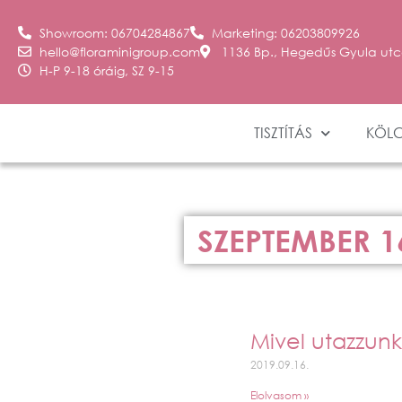
Showroom: 06704284867
Marketing: 06203809926
hello@floraminigroup.com
1136 Bp., Hegedűs Gyula utc
H-P 9-18 óráig, SZ 9-15
TISZTÍTÁS
KÖL
SZEPTEMBER 1
Mivel utazzunk 
2019.09.16.
Elolvasom »