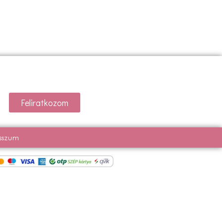
Feliratkozom
sszum