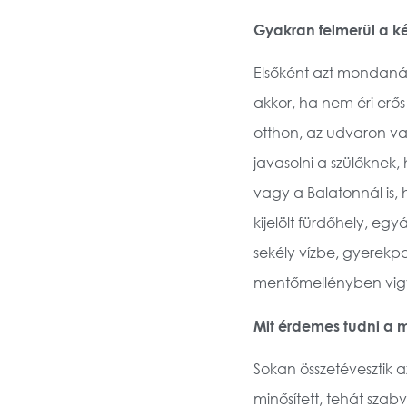
Gyakran felmerül a k
Elsőként azt mondaná
akkor, ha nem éri erős
otthon, az udvaron va
javasolni a szülőknek
vagy a Balatonnál is, 
kijelölt fürdőhely, e
sekély vízbe, gyerekpa
mentőmellényben vig
Mit érdemes tudni a 
Sokan összetévesztik 
minősített, tehát sza