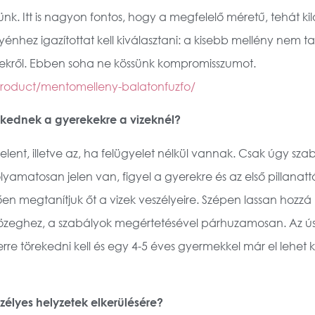
tünk. Itt is nagyon fontos, hogy a megfelelő méretű, tehát
nhez igazítottat kell kiválasztani: a kisebb mellény nem 
rekről. Ebben soha ne kössünk kompromisszumot.
roduct/mentomelleny-balatonfuzfo/
lkednek a gyerekekre a vizeknél?
 jelent, illetve az, ha felügyelet nélkül vannak. Csak úgy sz
lyamatosan jelen van, figyel a gyerekre és az első pillanatt
n megtanítjuk őt a vizek veszélyeire. Szépen lassan hozzá l
zeghez, a szabályok megértetésével párhuzamosan. Az úsz
rre törekedni kell és egy 4-5 éves gyermekkel már el lehet
szélyes helyzetek elkerülésére?