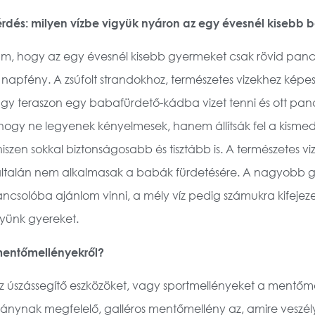
érdés: milyen vízbe vigyük nyáron az egy évesnél kisebb 
m, hogy az egy évesnél kisebb gyermeket csak rövid pancs
 napfény. A zsúfolt strandokhoz, természetes vizekhez képe
gy teraszon egy babafürdető-kádba vizet tenni és ott pancs
, hogy ne legyenek kényelmesek, hanem állítsák fel a kism
hiszen sokkal biztonságosabb és tisztább is. A természetes v
gyáltalán nem alkalmasak a babák fürdetésére. A nagyobb g
ncsolóba ajánlom vinni, a mély víz pedig számukra kifejezet
yünk gyereket.
mentőmellényekről?
az úszássegítő eszközöket, vagy sportmellényeket a mentőm
bványnak megfelelő, galléros mentőmellény az, amire veszél