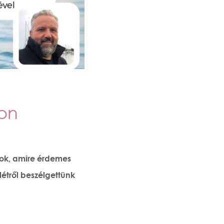
ton
yok, amire érdemes
létről beszélgettünk