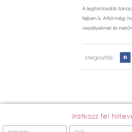
A legfontosabb tanács
fejben is. Attól még, 
veszélyeknek és nekünk
Megosztás:
Iratkozz fel hírl