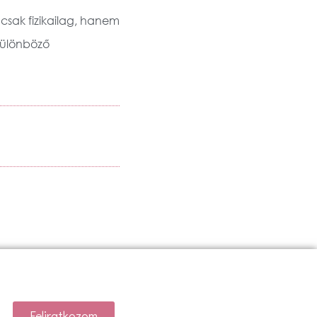
csak fizikailag, hanem
 különböző
Feliratkozom