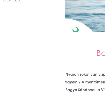
Ba
Nyáron sokat van víz
figyelni? A mentőmellé
Bagyó Sándorral, a V