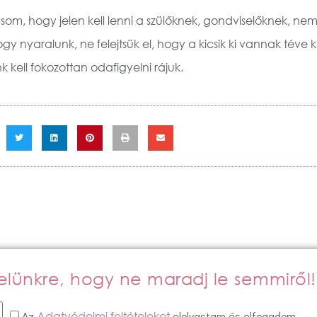
om, hogy jelen kell lenni a szülőknek, gondviselőknek, nem
hogy nyaralunk, ne felejtsük el, hogy a kicsik ki vannak téve
 kell fokozottan odafigyelni rájuk.
evelünkre, hogy ne maradj le semmiről!
Az
elolvastam és elfogadom.
Adatvédelmi feltételeket