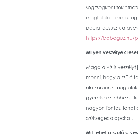
segítségként tekinthe
megfelelő tömegű egyé
pedig lecsúszik a gye
https://babaguz.hu/p
Milyen veszélyek lese
Maga a víz is veszélyt
menni, hogy a szülő fo
életkorának megfelelőe
gyerekeket ehhez a kö
nagyon fontos, tehát e
szükséges alapokat.
Mit tehet a szülő a ve