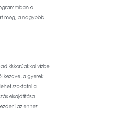
 kilogrammban a
tart meg, a nagyobb
abad kiskorúakkal vízbe
ól kezdve, a gyerek
ehet szoktatni a
ás elsajátítása
 kezdeni az ehhez