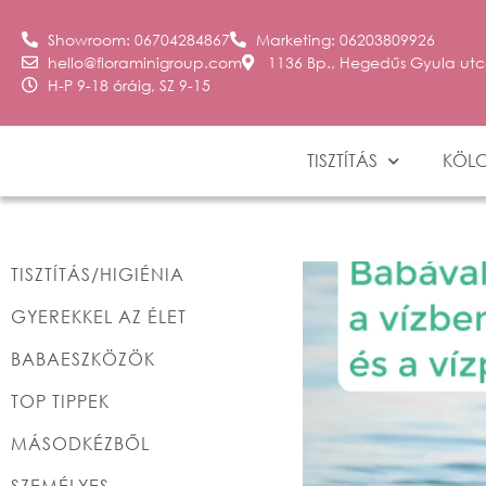
Showroom: 06704284867
Marketing: 06203809926
hello@floraminigroup.com
1136 Bp., Hegedűs Gyula utc
H-P 9-18 óráig, SZ 9-15
TISZTÍTÁS
KÖL
TISZTÍTÁS/HIGIÉNIA
GYEREKKEL AZ ÉLET
BABAESZKÖZÖK
TOP TIPPEK
MÁSODKÉZBŐL
SZEMÉLYES