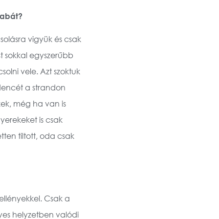
babát?
olásra vigyük és csak
st sokkal egyszerűbb
olni vele. Azt szoktuk
edencét a strandon
izek, még ha van is
yerekeket is csak
ten tiltott, oda csak
ellényekkel. Csak a
yes helyzetben valódi