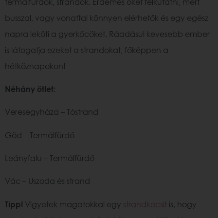
termálfürdők, strandok. Érdemes őket felkutatni, mert
busszal, vagy vonattal könnyen elérhetők és egy egész
napra leköti a gyerkőcöket. Ráadásul kevesebb ember
is látogatja ezeket a strandokat, főképpen a
hétköznapokon!
Néhány ötlet:
Veresegyháza – Tóstrand
Göd – Termálfürdő
Leányfalu – Termálfürdő
Vác – Uszoda és strand
Tipp!
Vigyetek magatokkal egy
strandkocsit
is, hogy