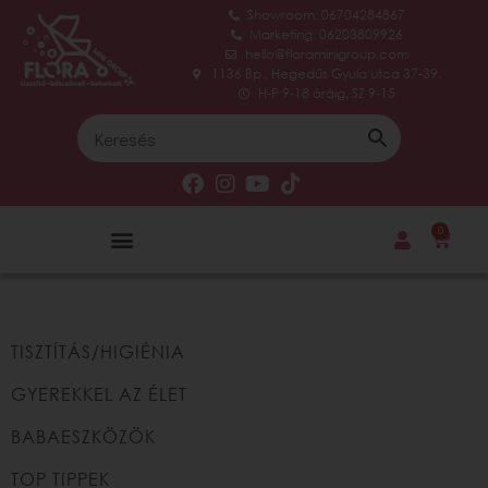
Showroom: 06704284867
Marketing: 06203809926
hello@floraminigroup.com
1136 Bp., Hegedűs Gyula utca 37-39.
H-P 9-18 óráig, SZ 9-15
0
TISZTÍTÁS/HIGIÉNIA
GYEREKKEL AZ ÉLET
BABAESZKÖZÖK
TOP TIPPEK