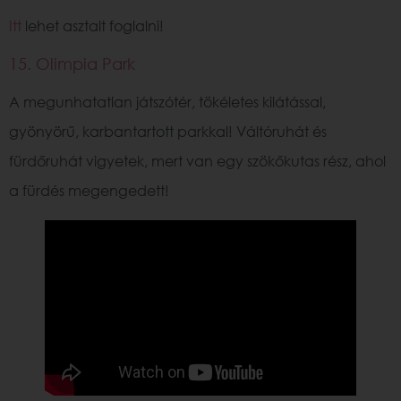
Itt
lehet asztalt foglalni!
15. Olimpia Park
A megunhatatlan játszótér, tökéletes kilátással,
gyönyörű, karbantartott parkkal! Váltóruhát és
fürdőruhát vigyetek, mert van egy szökőkutas rész, ahol
a fürdés megengedett!