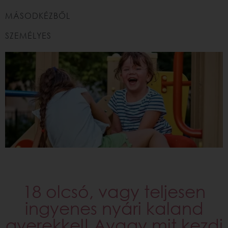
MÁSODKÉZBŐL
SZEMÉLYES
18 olcsó, vagy teljesen
ingyenes nyári kaland
gyerekkel! Avagy mit kezdj