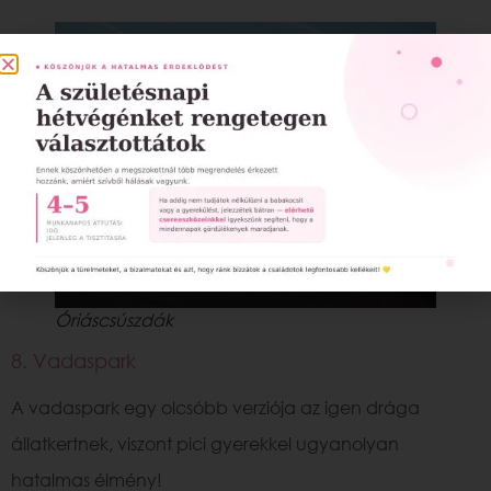
Óriáscsúszdák
8. Vadaspark
A vadaspark egy olcsóbb verziója az igen drága
állatkertnek, viszont pici gyerekkel ugyanolyan
hatalmas élmény!