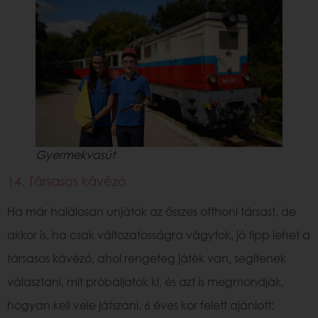
Gyermekvasút
14. Társasos kávézó
Ha már halálosan unjátok az összes otthoni társast, de
akkor is, ha csak változatosságra vágytok, jó tipp lehet a
társasos kávézó, ahol rengeteg játék van, segítenek
választani, mit próbáljatok ki, és azt is megmondják,
hogyan kell vele játszani. 6 éves kor felett ajánlott: