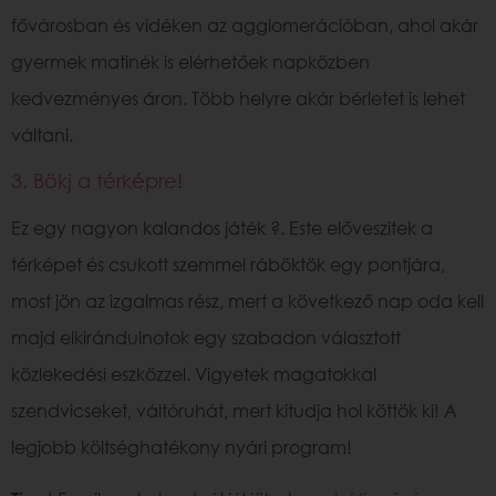
fővárosban és vidéken az agglomerációban, ahol akár
gyermek matinék is elérhetőek napközben
kedvezményes áron. Több helyre akár bérletet is lehet
váltani.
3. Bökj a térképre!
Ez egy nagyon kalandos játék ?. Este előveszitek a
térképet és csukott szemmel ráböktök egy pontjára,
most jön az izgalmas rész, mert a következő nap oda kell
majd elkirándulnotok egy szabadon választott
közlekedési eszközzel. Vigyetek magatokkal
szendvicseket, váltóruhát, mert kitudja hol köttök ki! A
legjobb költséghatékony nyári program!