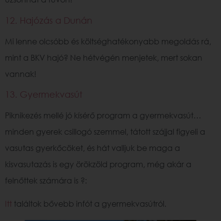
12. Hajózás a Dunán
Mi lenne olcsóbb és költséghatékonyabb megoldás rá,
mint a BKV hajó? Ne hétvégén menjetek, mert sokan
vannak!
13. Gyermekvasút
Piknikezés mellé jó kísérő program a gyermekvasút…
minden gyerek csillogó szemmel, tátott szájjal figyeli a
vasutas gyerkőcöket, és hát valljuk be maga a
kisvasutazás is egy örökzöld program, még akár a
felnőttek számára is ?:
Itt
találtok bővebb infót a gyermekvasútról.