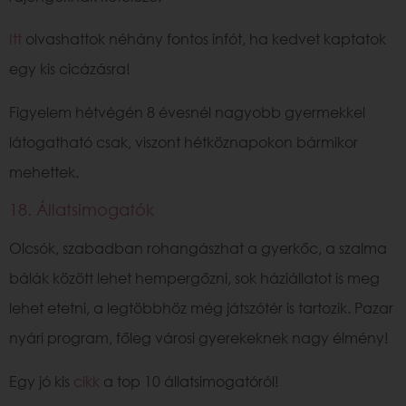
Itt
olvashattok néhány fontos infót, ha kedvet kaptatok
egy kis cicázásra!
Figyelem hétvégén 8 évesnél nagyobb gyermekkel
látogatható csak, viszont hétköznapokon bármikor
mehettek.
18. Állatsimogatók
Olcsók, szabadban rohangászhat a gyerkőc, a szalma
bálák között lehet hempergőzni, sok háziállatot is meg
lehet etetni, a legtöbbhöz még játszótér is tartozik. Pazar
nyári program, főleg városi gyerekeknek nagy élmény!
Egy jó kis
cikk
a top 10 állatsimogatóról!