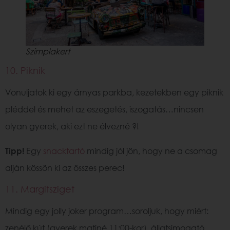
Szimplakert
10. Piknik
Vonuljatok ki egy árnyas parkba, kezetekben egy piknik
pléddel és mehet az eszegetés, iszogatás…nincsen
olyan gyerek, aki ezt ne élvezné ?!
Tipp!
Egy
snacktartó
mindig jól jön, hogy ne a csomag
alján kössön ki az összes perec!
11. Margitsziget
Mindig egy jolly joker program…soroljuk, hogy miért:
zenélő kút (gyerek matiné 11:00-kor), állatsimogató,