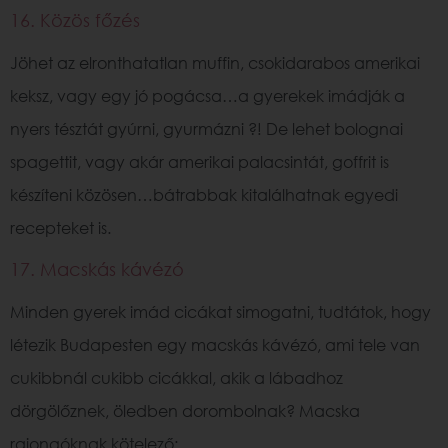
16. Közös főzés
Jöhet az elronthatatlan muffin, csokidarabos amerikai
keksz, vagy egy jó pogácsa…a gyerekek imádják a
nyers tésztát gyúrni, gyurmázni ?! De lehet bolognai
spagettit, vagy akár amerikai palacsintát, goffrit is
készíteni közösen…bátrabbak kitalálhatnak egyedi
recepteket is.
17. Macskás kávézó
Minden gyerek imád cicákat simogatni, tudtátok, hogy
létezik Budapesten egy macskás kávézó, ami tele van
cukibbnál cukibb cicákkal, akik a lábadhoz
dörgölőznek, öledben dorombolnak? Macska
rajongóknak kötelező: