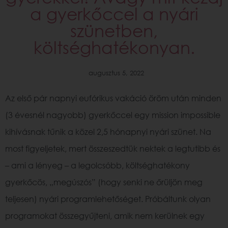
a gyerkőccel a nyári
szünetben,
költséghatékonyan.
augusztus 5, 2022
Az első pár napnyi eufórikus vakáció öröm után minden
(3 évesnél nagyobb) gyerkőccel egy mission impossible
kihívásnak tűnik a közel 2,5 hónapnyi nyári szünet. Na
most figyeljetek, mert összeszedtük nektek a legtutibb és
– ami a lényeg – a legolcsóbb, költséghatékony
gyerkőcös, „megúszós” (hogy senki ne őrüljön meg
teljesen) nyári programlehetőséget. Próbáltunk olyan
programokat összegyűjteni, amik nem kerülnek egy