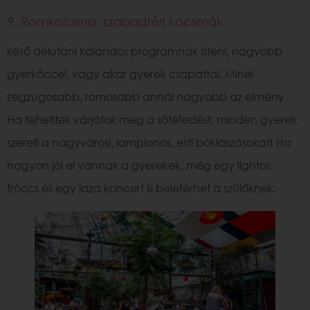
9. Romkocsma, szabadtéri kocsmák
késő délutáni kalandos programnak isteni, nagyobb
gyerkőccel, vagy akár gyerek csapattal. Minél
zegzugosabb, romosabb annál nagyobb az élmény.
Ha tehetitek várjátok meg a sötétedést, minden gyerek
szereti a nagyvárosi, lampionos, esti bóklászásokat! Ha
nagyon jól el vannak a gyerekek, még egy lightos
fröccs és egy laza koncert is beleférhet a szülőknek.