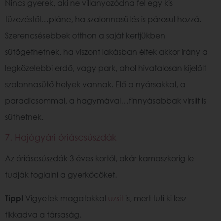
Nincs gyerek, aki ne villanyozódna fel egy kis
tüzezéstől…pláne, ha szalonnasütés is párosul hozzá.
Szerencsésebbek otthon a saját kertjükben
sütögethetnek, ha viszont lakásban éltek akkor irány a
legközelebbi erdő, vagy park, ahol hivatalosan kijelölt
szalonnasütő helyek vannak. Elő a nyársakkal, a
paradicsommal, a hagymával…finnyásabbak virslit is
süthetnek.
7. Hajógyári óriáscsúszdák
Az óriáscsúszdák 3 éves kortól, akár kamaszkorig le
tudják foglalni a gyerkőcöket.
Tipp!
Vigyetek magatokkal
uzsit
is, mert tuti ki lesz
tikkadva a társaság.