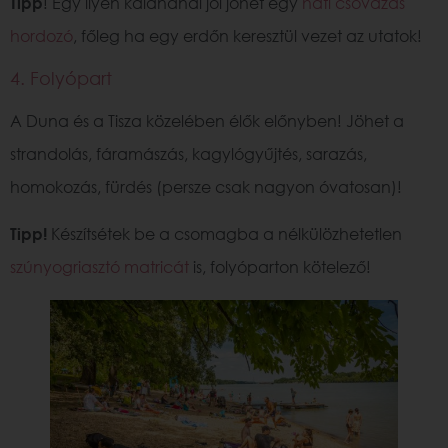
Tipp
! Egy ilyen kalandnál jól jöhet egy
háti csővázas
hordozó
, főleg ha egy erdőn keresztül vezet az utatok!
4. Folyópart
A Duna és a Tisza közelében élők előnyben! Jöhet a
strandolás, fáramászás, kagylógyűjtés, sarazás,
homokozás, fürdés (persze csak nagyon óvatosan)!
Tipp!
Készítsétek be a csomagba a nélkülözhetetlen
szúnyogriasztó matricát
is, folyóparton kötelező!