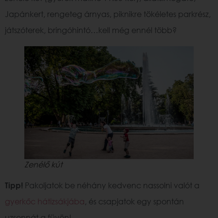
Japánkert, rengeteg árnyas, piknikre tökéletes parkrész,
játszóterek, bringóhintó…kell még ennél több?
Zenélő kút
Tipp!
Pakoljatok be néhány kedvenc nassolni valót a
gyerkőc hátizsákjába
, és csapjatok egy spontán
uzsonnát a füvön!