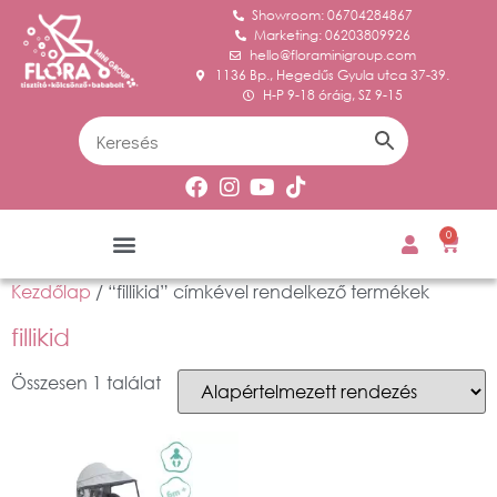
Showroom: 06704284867
Marketing: 06203809926
hello@floraminigroup.com
1136 Bp., Hegedűs Gyula utca 37-39.
H-P 9-18 óráig, SZ 9-15
0
Kezdőlap
/ “fillikid” címkével rendelkező termékek
fillikid
Összesen 1 találat