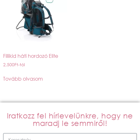
Fillikid háti hordozó Elite
2,500
Ft
-tól
Tovább olvasom
Iratkozz fel hírlevelünkre, hogy ne
maradj le semmiről!