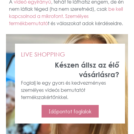
A
videó egyirányú
, tehát te láthatsz engem, de én
nem látlak téged (ha nem szeretnéd), csak
be kell
kapcsolnod a mikrofont. Személyes
termékbemutató
t és válaszokat adok kérdéseidre.
LIVE SHOPPING
Készen állsz az élő
vásárlásra?
Foglalj le egy gyors és kedvezményes
személyes videós bemutatót
termékszakértőnkkel.
Időpontot foglalok