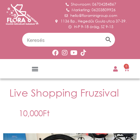
Showroom: 06704284867
Marketing: 06203809926
hello@floraminigroup.com
1136 Bp., Hegedűs Gyula utca 37-39.
H-P 9-18 óráig, SZ 9-15
0
Live Shopping Fruzsival
10,000
Ft