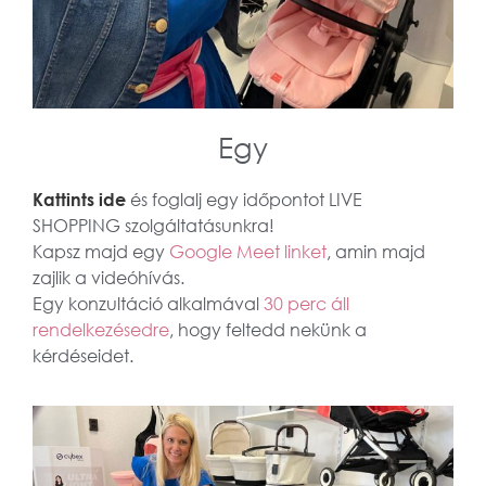
Egy
Kattints ide
és foglalj egy időpontot LIVE
SHOPPING szolgáltatásunkra!
Kapsz majd egy
Google Meet linket
, amin majd
zajlik a videóhívás.
Egy konzultáció alkalmával
30 perc áll
rendelkezésedre
, hogy feltedd nekünk a
kérdéseidet.