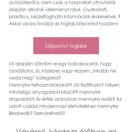
autósülésről is, nem csak a használati útmutatók
alapján alkotok véleményt róluk. Gyakorlati,
praktikus, kézzelfogható információk érdekelnek ?
Akkor olvass tovább és foglalj időpontot hozzám!
Időpontot foglalok
Mi alapján döntöm el egy babakocsiról, hogy
csodálatos, jó, közepes vagy éppen „inkább ne
vedd meg” kategória?
Mennyire felhasználóbarát? Jól tisztítható? Milyen
minőségű anyagokból készült? Mennyire
strapabíró? Ár-érték arányban mennyire reális? Az
adott család mindennapi életviteléhez mennyire
illeszkedik? Szervizelhető?
Vásárolj, kérdezz élőben az