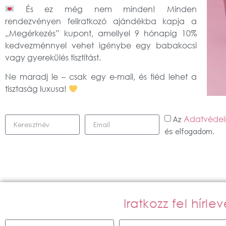
És ez még nem minden! Minden
rendezvényen feliratkozó ajándékba kapja a
„Megérkezés” kupont
, amellyel
9 hónapig 10%
kedvezménnyel
vehet igénybe egy ba
bakocsi
vagy gyerekülés tisztítást
.
Ne maradj le – csak egy e-mail, és tiéd lehet a
tisztaság luxusa!
Az
Adatvédelm
és elfogadom.
Iratkozz fel hírl