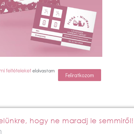
elolvastam
i feltételeket
Feliratkozom
evelünkre, hogy ne maradj le semmiről!