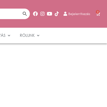
0
Bejelentkezés
VÁS
RÓLUNK