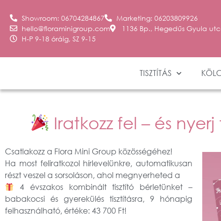
Showroom: 06704284867
Marketing: 06203809926
hello@floraminigroup.com
1136 Bp., Hegedűs Gyula utc
H-P 9-18 óráig, SZ 9-15
TISZTÍTÁS
KÖL
Iratkozz fel – és nyer
Csatlakozz a Flora Mini Group közösségéhez!
Ha most feliratkozol hírlevelünkre,
automatikusan
részt veszel a sorsoláson
, ahol megnyerheted a
4 évszakos kombinált tisztító bérletünket
–
babakocsi és gyerekülés tisztításra,
9 hónapig
felhasználható
, értéke:
43 700 Ft
!