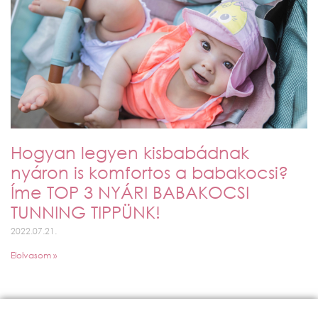
Hogyan legyen kisbabádnak
nyáron is komfortos a babakocsi?
Íme TOP 3 NYÁRI BABAKOCSI
TUNNING TIPPÜNK!
2022.07.21.
Elolvasom »