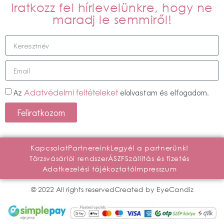
Iratkozz fel hírlevelünkre, hogy ne
maradj le semmiről!
Az
elolvastam és elfogadom.
Adatvédelmi feltételeket
Feliratkozom
Kapcsolat
Partnereink
Legyél a partnerünk!
Törzsvásárlói rendszer
ÁSZF
Szállítás és fizetés
Adatkezelési tájékoztató
Impresszum
© 2022 All rights reserved
Created by EyeCandiz