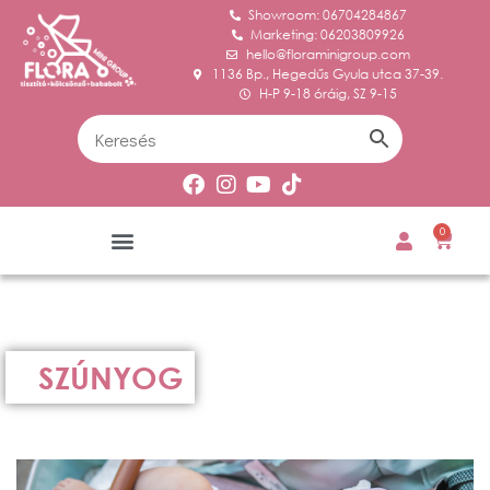
Showroom: 06704284867
Marketing: 06203809926
hello@floraminigroup.com
1136 Bp., Hegedűs Gyula utca 37-39.
H-P 9-18 óráig, SZ 9-15
0
SZÚNYOG