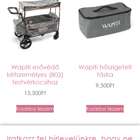
Wapiti esővédő
Wapiti hőszigetelt
kétszemélyes (802)
táska
testvérkocsihoz
9,500
Ft
15,500
Ft
Kosárba teszem
Kosárba teszem
Iratkozz fel hírlevelünkre, hogy ne