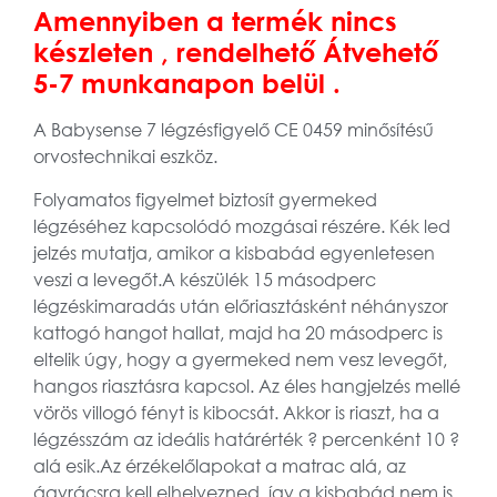
Amennyiben a termék nincs
készleten , rendelhető Átvehető
5-7 munkanapon belül .
A Babysense 7 légzésfigyelő CE 0459 minősítésű
orvostechnikai eszköz.
Folyamatos figyelmet biztosít gyermeked
légzéséhez kapcsolódó mozgásai részére. Kék led
jelzés mutatja, amikor a kisbabád egyenletesen
veszi a levegőt.A készülék 15 másodperc
légzéskimaradás után előriasztásként néhányszor
kattogó hangot hallat, majd ha 20 másodperc is
eltelik úgy, hogy a gyermeked nem vesz levegőt,
hangos riasztásra kapcsol. Az éles hangjelzés mellé
vörös villogó fényt is kibocsát. Akkor is riaszt, ha a
légzésszám az ideális határérték ? percenként 10 ?
alá esik.Az érzékelőlapokat a matrac alá, az
ágyrácsra kell elhelyezned, így a kisbabád nem is