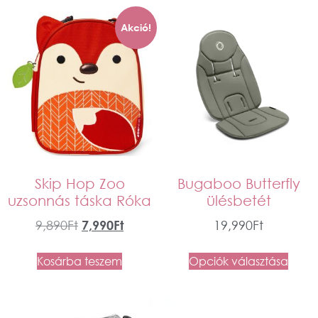
Akció!
Skip Hop Zoo
Bugaboo Butterfly
uzsonnás táska Róka
ülésbetét
9,890
Ft
7,990
Ft
19,990
Ft
Kosárba teszem
Opciók választása