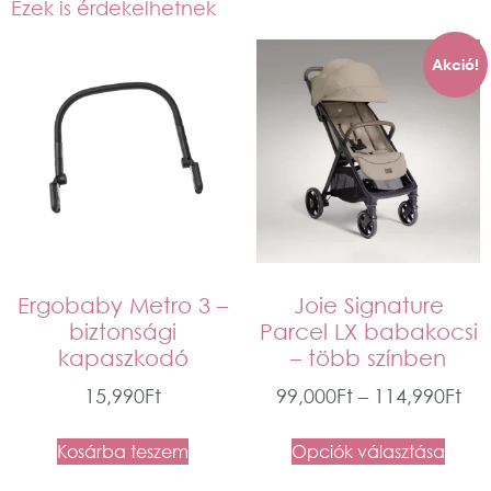
Ezek is érdekelhetnek
Akció!
Ergobaby Metro 3 –
Joie Signature
biztonsági
Parcel LX babakocsi
kapaszkodó
– több színben
15,990
Ft
99,000
Ft
–
114,990
Ft
Kosárba teszem
Opciók választása