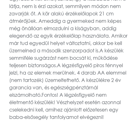
látja, nem is érzi azokat, semmilyen módon nem
zavarják őt. A kör alakú érzékelőlapok 21 cm
átmérőjűek. Ameddig a gyermeked nem képes
még önállóan elmozdulni a kiságyban, addig
elegendő az egyik érzékelőlap használata. Amikor
már tud egyedül helyet változtatni, akkor be kell
üzemelned a második szenzorpadot is.A készülék
semmiféle sugárzást nem bocsát ki, működése
teljesen biztonságos.A légzésfigyelő piros fénnyel
jelzi, ha az elemek merülnek. 4 darab AA elemmel
(nem tartozék) üzemeltethető. A készülékre 2 év
garancia van, és egészségpénztárnál
elszámolható.Fontos! A légzésfigyelő nem
életmentő készülék! Vészhelyzet esetén azonnal
cselekedni kell, amihez ajánlott előzetesen egy
baba-elsősegély tanfolyamot elvégezni!