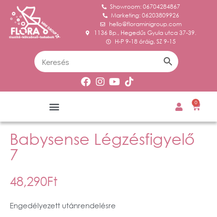
Showroom: 06704284867
Marketing: 06203809926
hello@floraminigroup.com
1136 Bp., Hegedűs Gyula utca 37-39.
H-P 9-18 óráig, SZ 9-15
0
Babysense Légzésfigyelő
7
48,290
Ft
Engedélyezett utánrendelésre