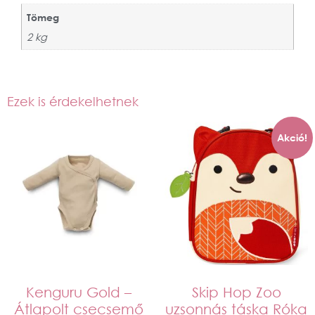
Tömeg
2 kg
Ezek is érdekelhetnek
Akció!
Kenguru Gold –
Skip Hop Zoo
Átlapolt csecsemő
uzsonnás táska Róka