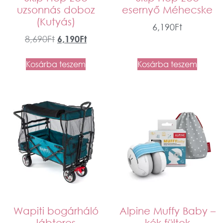
uzsonnás doboz
esernyő Méhecske
(Kutyás)
6,190
Ft
8,690
Ft
6,190
Ft
Kosárba teszem
Kosárba teszem
Wapiti bogárháló
Alpine Muffy Baby –
lábteres
kék fültok