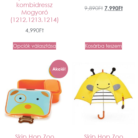
kombidressz
9,890
Ft
7,990
Ft
Mogyoró
(1212,1213,1214)
4,990
Ft
Opciók választása
Kosárba teszem
Akció!
Skip Hop Zoo
Skip Hop Zoo