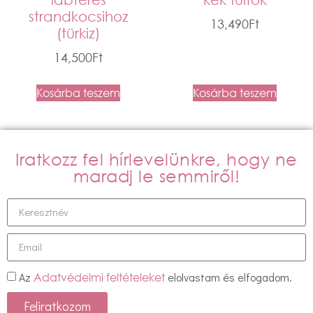
strandkocsihoz
13,490
Ft
(türkiz)
14,500
Ft
Kosárba teszem
Kosárba teszem
Iratkozz fel hírlevelünkre, hogy ne
maradj le semmiről!
Az
elolvastam és elfogadom.
Adatvédelmi feltételeket
Feliratkozom