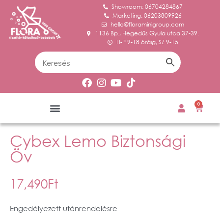
Showroom: 06704284867
Marketing: 06203809926
hello@floraminigroup.com
1136 Bp., Hegedűs Gyula utca 37-39.
H-P 9-18 óráig, SZ 9-15
0
Cybex Lemo Biztonsági
Öv
17,490
Ft
Engedélyezett utánrendelésre