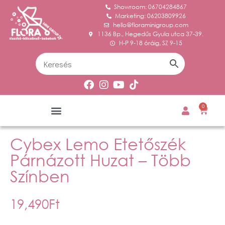
Showroom: 06704284867
Marketing: 06203809926
hello@floraminigroup.com
1136 Bp., Hegedűs Gyula utca 37-39.
H-P 9-18 óráig, SZ 9-15
0
Cybex Lemo Etetőszék
Párnázott Huzat – Több
Színben
19,490
Ft