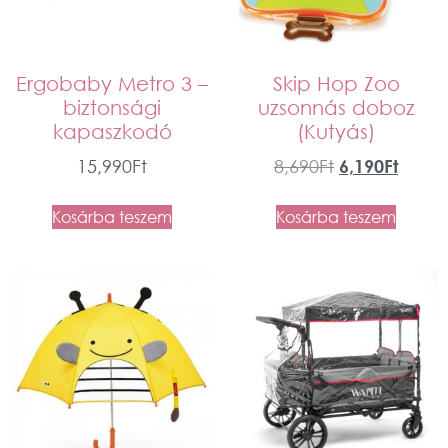
Ergobaby Metro 3 –
Skip Hop Zoo
biztonsági
uzsonnás doboz
kapaszkodó
(Kutyás)
15,990
Ft
8,690
Ft
6,190
Ft
Kosárba teszem
Kosárba teszem