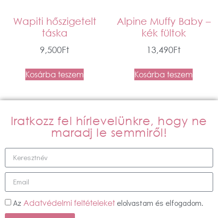
Wapiti hőszigetelt
Alpine Muffy Baby –
táska
kék fültok
9,500
Ft
13,490
Ft
Kosárba teszem
Kosárba teszem
Iratkozz fel hírlevelünkre, hogy ne
maradj le semmiről!
Az
elolvastam és elfogadom.
Adatvédelmi feltételeket