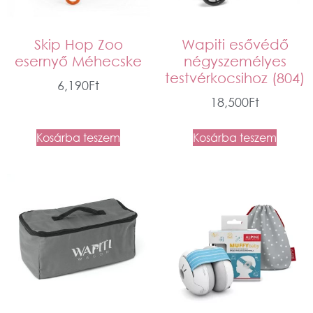
Skip Hop Zoo
Wapiti esővédő
esernyő Méhecske
négyszemélyes
testvérkocsihoz (804)
6,190
Ft
18,500
Ft
Kosárba teszem
Kosárba teszem