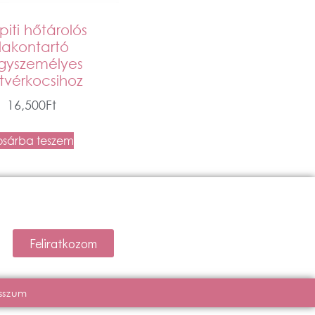
iti hőtárolós
flakontartó
gyszemélyes
stvérkocsihoz
16,500
Ft
osárba teszem
Feliratkozom
sszum