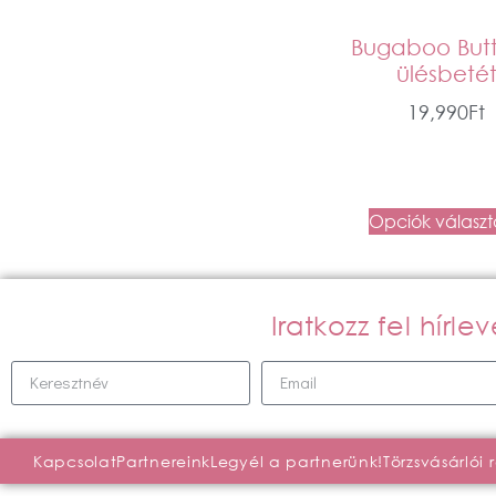
Bugaboo Butt
ülésbeté
19,990
Ft
Opciók válasz
Iratkozz fel hírl
Kapcsolat
Partnereink
Legyél a partnerünk!
Törzsvásárlói 