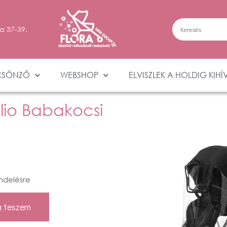
a 37-39.
CSÖNZŐ
WEBSHOP
ELVISZLEK A HOLDIG KIHÍ
io Babakocsi
ndelésre
 teszem