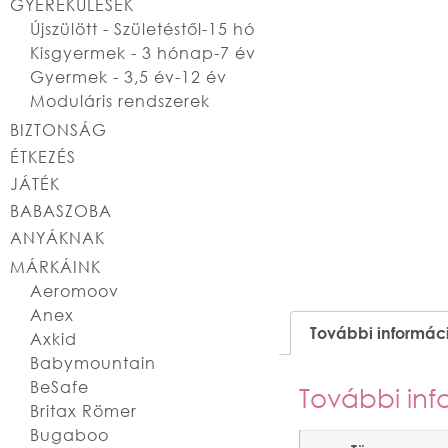
GYEREKÜLÉSEK
Újszülött - Születéstől-15 hó
Kisgyermek - 3 hónap-7 év
Gyermek - 3,5 év-12 év
Moduláris rendszerek
BIZTONSÁG
ÉTKEZÉS
JÁTÉK
BABASZOBA
ANYÁKNAK
MÁRKÁINK
Aeromoov
Anex
További informác
Axkid
Babymountain
BeSafe
További inf
Britax Römer
Bugaboo