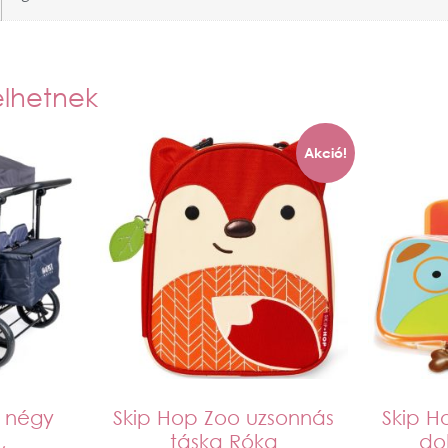
elhetnek
Akció!
 négy
Skip Hop Zoo uzsonnás
Skip H
,
táska Róka
do