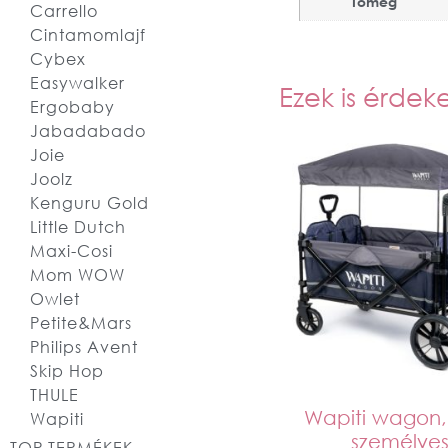
Tömeg
Carrello
Cintamomlajf
Cybex
Easywalker
Ezek is érdek
Ergobaby
Jabadabado
Joie
Joolz
Kenguru Gold
Little Dutch
Maxi-Cosi
Mom WOW
Owlet
Petite&Mars
Philips Avent
Skip Hop
THULE
Wapiti wagon,
Wapiti
személyes
TOP TERMÉKEK