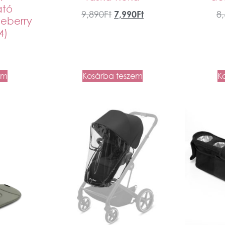
ató
9,890
Ft
7,990
Ft
8
ueberry
4)
em
Kosárba teszem
K