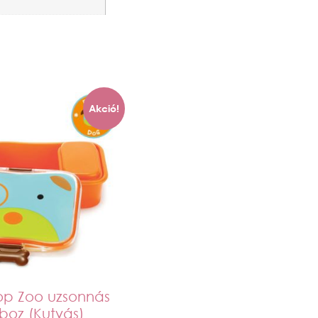
Akció!
op Zoo uzsonnás
boz (Kutyás)