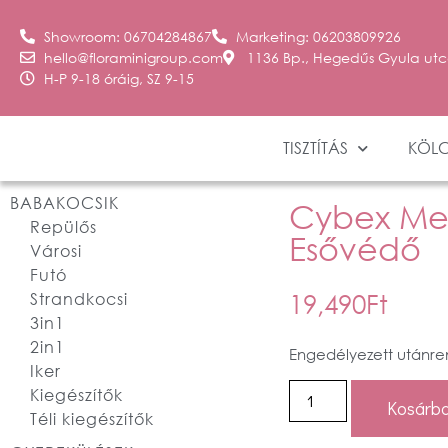
Showroom: 06704284867
Marketing: 06203809926
hello@floraminigroup.com
1136 Bp., Hegedűs Gyula utc
H-P 9-18 óráig, SZ 9-15
TISZTÍTÁS
KÖL
BABAKOCSIK
Cybex Mel
Repülős
Esővédő
Városi
Futó
19,490
Ft
Strandkocsi
3in1
2in1
Engedélyezett utánre
Iker
Kiegészítők
Kosárba
Téli kiegészítők