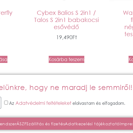
erfly
Cybex Balios S 2in1 /
Wap
t
Talos S 2in1 babakocsi
esővédő
né
te
19,490
Ft
tása
Kosárba teszem
K
evelünkre, hogy ne maradj le semmiről!
Az
elolvastam és elfogadom.
Adatvédelmi feltételeket
rendszer
ÁSZF
Szállítás és fizetés
Adatkezelési tájékoztató
Impre