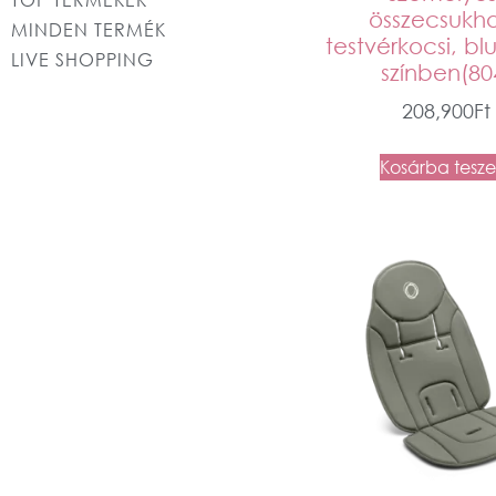
összecsukh
MINDEN TERMÉK
testvérkocsi, bl
LIVE SHOPPING
színben(80
208,900
Ft
Kosárba tesz