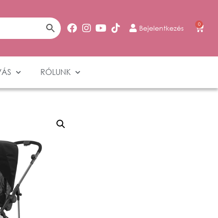
0
Bejelentkezés
VÁS
RÓLUNK