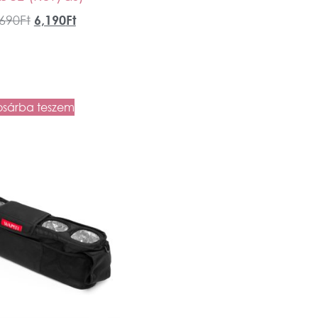
,690
Ft
6,190
Ft
osárba teszem