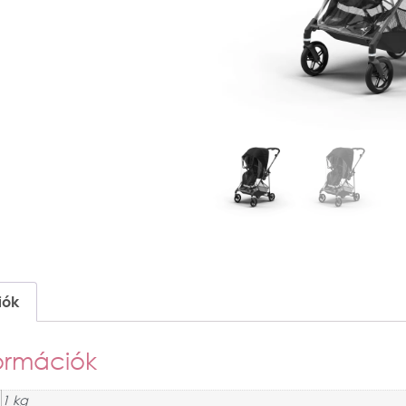
iók
ormációk
1 kg