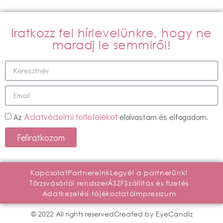
Iratkozz fel hírlevelünkre, hogy ne
maradj le semmiről!
Az
elolvastam és elfogadom.
Adatvédelmi feltételeket
Feliratkozom
Kapcsolat
Partnereink
Legyél a partnerünk!
Törzsvásárlói rendszer
ÁSZF
Szállítás és fizetés
Adatkezelési tájékoztató
Impresszum
© 2022 All rights reserved
Created by EyeCandiz