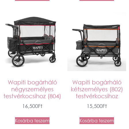
Wapiti bogárháló
Wapiti bogárháló
négyszemélyes
kétszemélyes (802)
testvérkocsihoz (804)
testvérkocsihoz
16,500
Ft
15,500
Ft
Kosárba teszem
Kosárba teszem