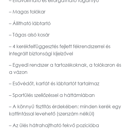
– Eltávolítható és elforgatható fogantyú
– Magas tolókar
– Állítható lábtartó
– Tágas alsó kosár
– 4 kerékfelfüggesztés fejlett fékrendszerrel és
integrált biztonsági kijelzővel
– Egyedi rendszer a tartozékoknak, a tolókaron és
a vázon
– Esővédőt, karfát és lábtartót tartalmaz
– Sportülés szellőzéssel a háttámlában
– A könnyű tisztítás érdekében: minden kerék egy
kattintással levehető (szerszám nélkül)
– Az ülés hátrahajtható fekvő pozícióba