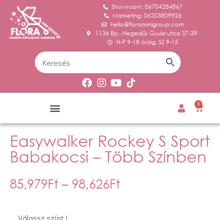
Showroom: 06704284867
Marketing: 06203809926
hello@floraminigroup.com
1136 Bp., Hegedűs Gyula utca 37-39.
H-P 9-18 óráig, SZ 9-15
0
Easywalker Rockey S Sport
Babakocsi – Több Színben
85,979
Ft
–
98,626
Ft
Válassz színt !