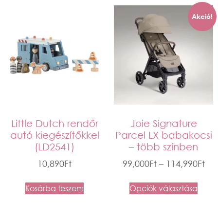
Akció!
Little Dutch rendőr
Joie Signature
autó kiegészítőkkel
Parcel LX babakocsi
(LD2541)
– több színben
10,890
Ft
99,000
Ft
–
114,990
Ft
Kosárba teszem
Opciók választása