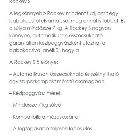
Rockey S
A legkönnyebb Rockey mindent tud, amit egy
babakocsitól elvárhat, sőt még annál is többet. És
a súlya mindössze 7 kg. A Rockey S nagyon
könnyen, automatikusan összecsukható –
garantáltan kézipoggyászként utazhat a
babakocsival anélkül, hogy a
A Rockey S 5 előny
e:
– Automatikusan összecsukható és szétnyitható
egy szuperkompakt méretű csomagban.
– Kézipoggyász méret.
– Mindössze 7 kg súlyú
– Kompatibilis a mózeskosárral
– A legtágasabb teljesen lapos ülés