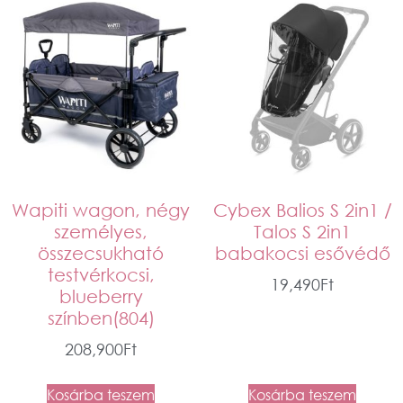
Wapiti wagon, négy
Cybex Balios S 2in1 /
személyes,
Talos S 2in1
összecsukható
babakocsi esővédő
testvérkocsi,
19,490
Ft
blueberry
színben(804)
208,900
Ft
Kosárba teszem
Kosárba teszem