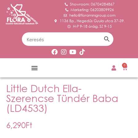
Showroom: 06704284867
Marketing: 06203809926
hello@floraminigroup.com
1136 Bp., Hegedűs Gyula utca 37-39.
H-P 9-18 óráig, SZ 9-15
0
Little Dutch Ella-
Szerencse Tündér Baba
(LD4533)
6,290
Ft