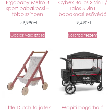
Ergobaby Metro 3
Cybex Balios S 2in1 /
sport babakocsi –
Talos S 2in1
több színben
babakocsi esővédő
159,990
Ft
19,490
Ft
Opciók választása
Kosárba teszem
Little Dutch fa játék
Wapiti bogárháló