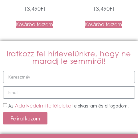
13,490
Ft
13,490
Ft
Kosárba teszem
Kosárba teszem
Iratkozz fel hírlevelünkre, hogy ne
maradj le semmiről!
Az
elolvastam és elfogadom.
Adatvédelmi feltételeket
Feliratkozom