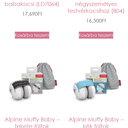
babakocsi (LD7064)
négyszemélyes
testvérkocsihoz (804)
17,690
Ft
16,500
Ft
Kosárba teszem
Kosárba teszem
Alpine Muffy Baby –
Alpine Muffy Baby –
fekete fültok
kék fültok