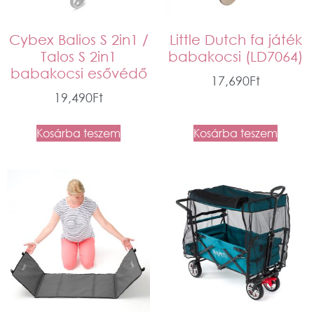
Cybex Balios S 2in1 /
Little Dutch fa játék
Talos S 2in1
babakocsi (LD7064)
babakocsi esővédő
17,690
Ft
19,490
Ft
Kosárba teszem
Kosárba teszem