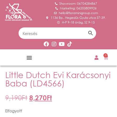
Showroom: 06704284867
Marketing: 06203809926
hello@floraminigroup.com
1136 Bp., Hegedűs Gyula utca 37-39.
H-P 9-18 óráig, SZ 9-15
0
Little Dutch Evi Karácsonyi
Baba (LD4566)
9,190
Ft
8,270
Ft
Elfogyott