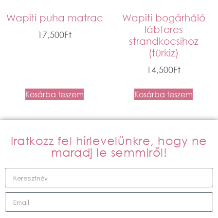
Wapiti puha matrac
Wapiti bogárháló
lábteres
17,500
Ft
strandkocsihoz
(türkiz)
14,500
Ft
Kosárba teszem
Kosárba teszem
Iratkozz fel hírlevelünkre, hogy ne
maradj le semmiről!