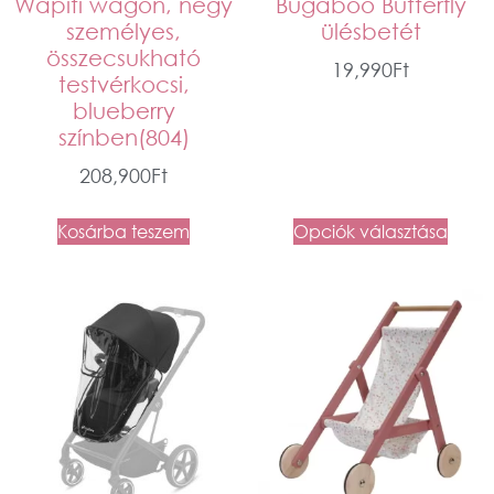
Wapiti wagon, négy
Bugaboo Butterfly
személyes,
ülésbetét
összecsukható
19,990
Ft
testvérkocsi,
blueberry
színben(804)
208,900
Ft
Kosárba teszem
Opciók választása