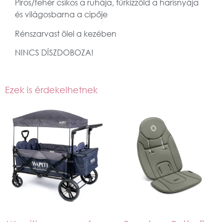
Piros/fehér csíkos a ruhája, tűrkízzöld a harisnyája
és világosbarna a cipője
Rénszarvast ölel a kezében
NINCS DÍSZDOBOZA!
Ezek is érdekelhetnek