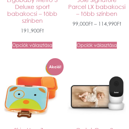
Deluxe sport
Parcel LX babakocsi
babakocsi – több
– több színben
színben
99,000
Ft
–
114,990
Ft
191,900
Ft
Opciók választása
Opciók választása
Akció!