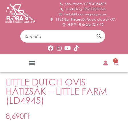
Showroom: 06704284867
Marketing: 06203809926
hello@floraminigroup.com
1136 Bp., Hegedűs Gyula utca 37-39.
H-P 9-18 óráig, SZ 9-15
0
LITTLE DUTCH OVIS
HÁTIZSÁK – LITTLE FARM
(LD4945)
8,690
Ft