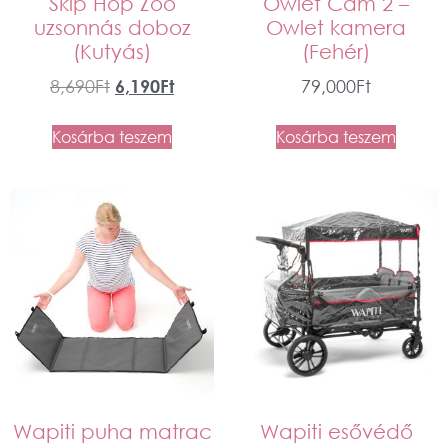
Skip Hop Zoo
Owlet Cam 2 –
uzsonnás doboz
Owlet kamera
(Kutyás)
(Fehér)
8,690
Ft
6,190
Ft
79,000
Ft
Kosárba teszem
Kosárba teszem
Wapiti puha matrac
Wapiti esővédő