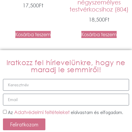
négyszemélyes
17,500
Ft
testvérkocsihoz (804)
18,500
Ft
Kosárba teszem
Kosárba teszem
Iratkozz fel hírlevelünkre, hogy ne
maradj le semmiről!
Az
elolvastam és elfogadom.
Adatvédelmi feltételeket
Feliratkozom