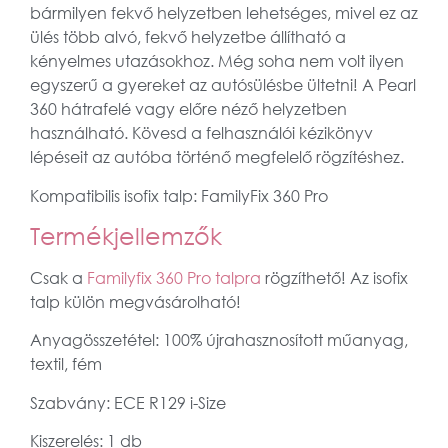
bármilyen fekvő helyzetben lehetséges, mivel ez az
ülés több alvó, fekvő helyzetbe állítható a
kényelmes utazásokhoz. Még soha nem volt ilyen
egyszerű a gyereket az autósülésbe ültetni! A Pearl
360 hátrafelé vagy előre néző helyzetben
használható. Kövesd a felhasználói kézikönyv
lépéseit az autóba történő megfelelő rögzítéshez.
Kompatibilis isofix talp:
FamilyFix 360 Pro
Termékjellemzők
Csak a
Familyfix 360 Pro talpra
rögzíthető! Az isofix
talp külön megvásárolható!
Anyagösszetétel: 100% újrahasznosított műanyag,
textil, fém
Szabvány: ECE R129 i-Size
Kiszerelés: 1 db