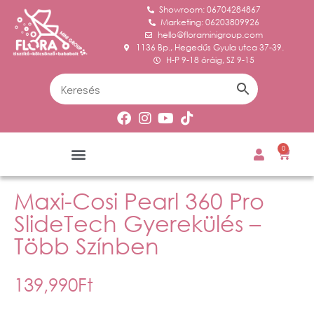
Showroom: 06704284867
Marketing: 06203809926
hello@floraminigroup.com
1136 Bp., Hegedűs Gyula utca 37-39.
H-P 9-18 óráig, SZ 9-15
0
Maxi-Cosi Pearl 360 Pro
SlideTech Gyerekülés –
Több Színben
139,990
Ft