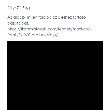
Súly: 7.15 kg
AZ alábbi linken találod az üléshez tartozó
bázistalpat.
https://floraminiwash.com/termek/maxi-cosi-
familyfix-360-pro-bazistalp/