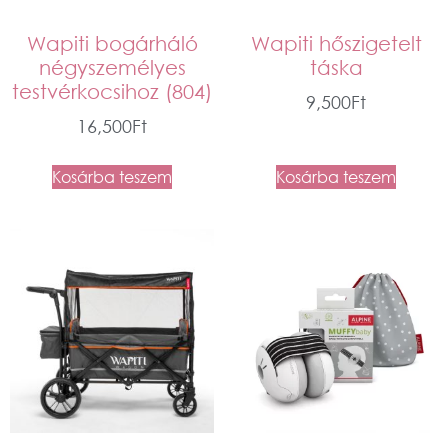
Wapiti bogárháló
Wapiti hőszigetelt
négyszemélyes
táska
testvérkocsihoz (804)
9,500
Ft
16,500
Ft
Kosárba teszem
Kosárba teszem