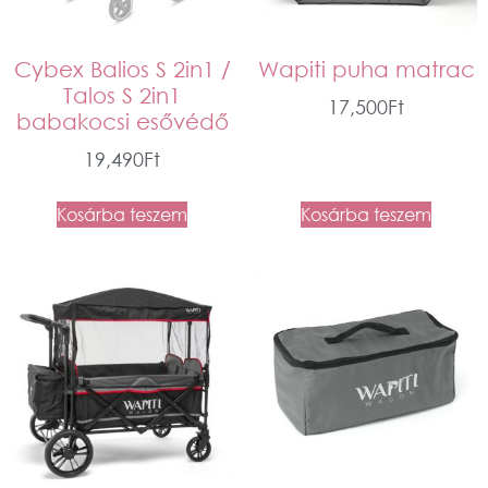
Cybex Balios S 2in1 /
Wapiti puha matrac
Talos S 2in1
17,500
Ft
babakocsi esővédő
19,490
Ft
Kosárba teszem
Kosárba teszem