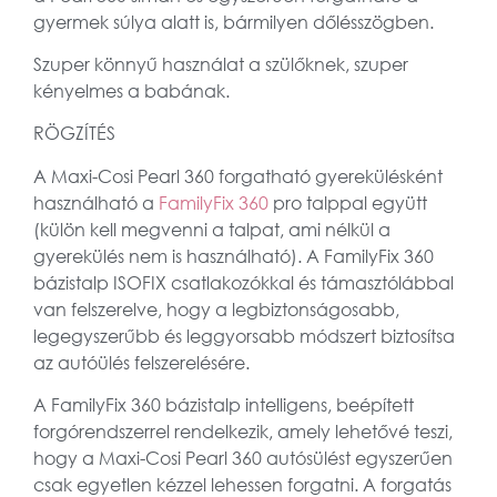
gyermek súlya alatt is, bármilyen dőlésszögben.
Szuper könnyű használat a szülőknek, szuper
kényelmes a babának.
RÖGZÍTÉS
A Maxi-Cosi Pearl 360 forgatható gyerekülésként
használható a
FamilyFix 360
pro talppal együtt
(külön kell megvenni a talpat, ami nélkül a
gyerekülés nem is használható). A FamilyFix 360
bázistalp ISOFIX csatlakozókkal és támasztólábbal
van felszerelve, hogy a legbiztonságosabb,
legegyszerűbb és leggyorsabb módszert biztosítsa
az autóülés felszerelésére.
A FamilyFix 360 bázistalp intelligens, beépített
forgórendszerrel rendelkezik, amely lehetővé teszi,
hogy a Maxi-Cosi Pearl 360 autósülést egyszerűen
csak egyetlen kézzel lehessen forgatni. A forgatás