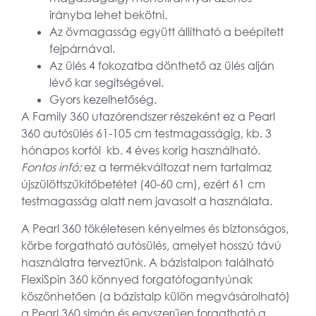
irányba lehet bekötni.
Az övmagasság együtt állítható a beépített
fejpárnával.
Az ülés 4 fokozatba dönthető az ülés alján
lévő kar segítségével.
Gyors kezelhetőség.
A Family 360 utazórendszer részeként
ez a Pearl
360 autósülés 61-105 cm
testmagasságig,
kb. 3
hónapos kortól kb. 4 éves korig
használható.
Fontos infó:
ez a termékváltozat nem tartalmaz
újszülöttszűkítőbetétet (40-60 cm), ezért 61 cm
testmagasság alatt nem javasolt a használata.
A Pearl 360 tökéletesen kényelmes és biztonságos,
körbe forgatható autósülés, amelyet hosszú távú
használatra terveztünk. A bázistalpon található
FlexiSpin 360 könnyed forgatófogantyúnak
köszönhetően (a bázistalp külön megvásárolható)
a Pearl 360 simán és egyszerűen forgatható a