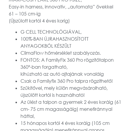
Easy-in harness, innovatív, „automata” övekkel
61 – 105 cm-ig
(Újszülott kortól 4 éves korig)
G CELL TECHNOLÓGIÁVAL,
100%-BAN ÚJRAHASZNOSÍTOTT
ANYAGOKBÓL KÉSZÜLT
ClimaFlow hőmérséklet szabályozás.
FONTOS: A FamilyFix 360 Pro rögzítőtalpon
360º-ban forgatható,
kihúzható az autó ajtajának vonaláig
Csak a Familyfix 360 Pro talpra rögzíthető!
Szűkítővel, mely külön megvásárolható,
újszülött kortól is használható!
Az ülést a talpon a gyermek 2 éves koráig (61
cm- 75 cm magasságáig) menetiránnyal
háttal,
15 hónapos kortól 4 éves koráig (105 cm
magasságáig) menetiránnyal azonos