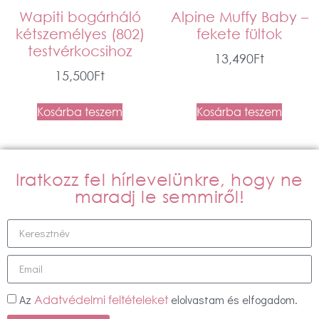
Wapiti bogárháló
Alpine Muffy Baby –
kétszemélyes (802)
fekete fültok
testvérkocsihoz
13,490
Ft
15,500
Ft
Kosárba teszem
Kosárba teszem
Iratkozz fel hírlevelünkre, hogy ne
maradj le semmiről!
Az
elolvastam és elfogadom.
Adatvédelmi feltételeket