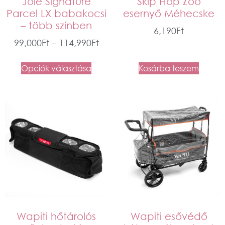
Joie Signature
Skip Hop Zoo
Parcel LX babakocsi
esernyő Méhecske
– több színben
6,190
Ft
99,000
Ft
–
114,990
Ft
Opciók választása
Kosárba teszem
Wapiti hőtárolós
Wapiti esővédő