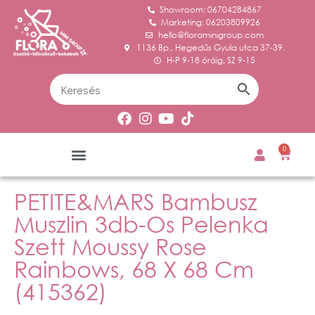
Showroom: 06704284867
Marketing: 06203809926
hello@floraminigroup.com
1136 Bp., Hegedűs Gyula utca 37-39.
H-P 9-18 óráig, SZ 9-15
0
PETITE&MARS Bambusz
Muszlin 3db-Os Pelenka
Szett Moussy Rose
Rainbows, 68 X 68 Cm
(415362)