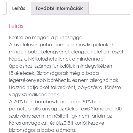
Leírás
További információk
Leírás
Borítsd be magad a puhasággal
A kivételesen puha bambusz muszlin pelenkák
minden babakelengyének elengedhetetlen részét
képezik. Nélkülözhetetlenek a mindennapi
ápoláshoz, számos funkciójuk mindegyikében
tökéletesek. Biztonságosak még a baba
legérzékenyebb bőréhez is, és nem allergizálnak.
Használhatja őket takaróként, pólyázásra, törlésre
vagy szundikendőnek.
A 70%-ban bambuszfonalból és 30%-ban
pamutból álló anyag az Oeko-Tex® Standard 100
szabvány szerint minősített, így nem tartalmaz
káros anyagokat, és újszülött kortól kezdve
biztonságos a baba számára.