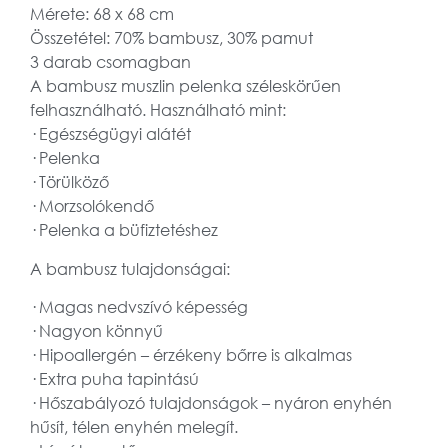
Mérete: 68 x 68 cm
Összetétel: 70% bambusz, 30% pamut
3 darab csomagban
A bambusz muszlin pelenka széleskörűen
felhasználható. Használható mint:
· Egészségügyi alátét
· Pelenka
· Törülköző
· Morzsolókendő
· Pelenka a büfiztetéshez
A bambusz tulajdonságai:
· Magas nedvszívó képesség
· Nagyon könnyű
· Hipoallergén – érzékeny bőrre is alkalmas
· Extra puha tapintású
· Hőszabályozó tulajdonságok – nyáron enyhén
hűsít, télen enyhén melegít.