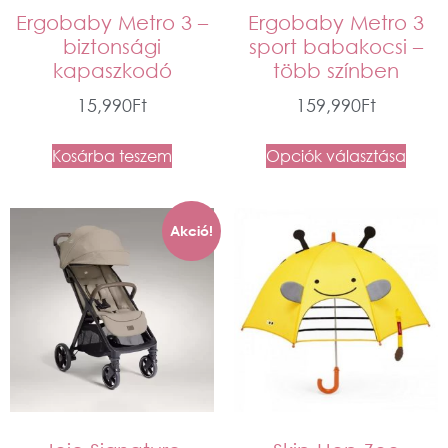
Ergobaby Metro 3 –
Ergobaby Metro 3
biztonsági
sport babakocsi –
kapaszkodó
több színben
15,990
Ft
159,990
Ft
Kosárba teszem
Opciók választása
Akció!