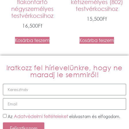
flakontartó
kétszemélyes (802)
négyszemélyes
testvérkocsihoz
testvérkocsihoz
15,500
Ft
16,500
Ft
Kosárba teszem
Kosárba teszem
Iratkozz fel hírlevelünkre, hogy ne
maradj le semmiről!
Az
elolvastam és elfogadom.
Adatvédelmi feltételeket
Feliratkozom