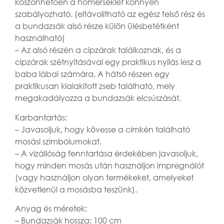
köszönhetően a hőmérséklet könnyen
szabályozható. (eltávolítható az egész felső rész és
a bundazsák alsó része külön ülésbetétként
használható)
– Az alsó részén a cipzárak találkoznak, és a
cipzárak szétnyitásával egy praktikus nyílás lesz a
baba lábai számára. A hátsó részen egy
praktikusan kialakított zseb található, mely
megakadályozza a bundazsák elcsúszását.
Karbantartás:
– Javasoljuk, hogy kövesse a címkén található
mosási szimbólumokat.
– A vízállóság fenntartása érdekében javasoljuk,
hogy minden mosás után használjon impregnálót
(vagy használjon olyan termékeket, amelyeket
közvetlenül a mosásba teszünk).
Anyag és méretek:
– Bundazsák hossza: 100 cm