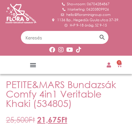
Showroom: 06704284867
Marketing: 06203809926
hello@floraminigroup.com
1136 Bp., Hegedűs Gyula utca 37-39.
H-P 9-18 óráig, SZ 9-15
0
PETITE&MARS Bundazsák
Comfy 4in1 Veritable
Khaki (534805)
25,500
Ft
21,675
Ft