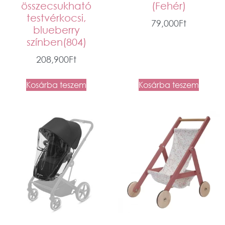
összecsukható
(Fehér)
testvérkocsi,
79,000
Ft
blueberry
színben(804)
208,900
Ft
Kosárba teszem
Kosárba teszem