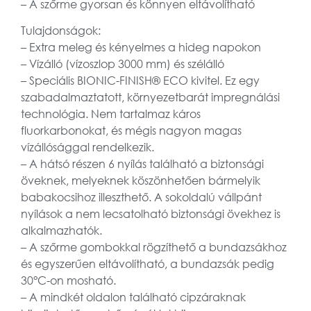
– A szőrme gyorsan és könnyen eltávolítható
Tulajdonságok:
– Extra meleg és kényelmes a hideg napokon
– Vízálló (vízoszlop 3000 mm) és szélálló
– Speciális BIONIC-FINISH® ECO kivitel. Ez egy
szabadalmaztatott, környezetbarát impregnálási
technológia. Nem tartalmaz káros
fluorkarbonokat, és mégis nagyon magas
vízállósággal rendelkezik.
– A hátsó részen 6 nyílás található a biztonsági
öveknek, melyeknek köszönhetően bármelyik
babakocsihoz illeszthető. A sokoldalú vállpánt
nyílások a nem lecsatolható biztonsági övekhez is
alkalmazhatók.
– A szőrme gombokkal rögzíthető a bundazsákhoz
és egyszerűen eltávolítható, a bundazsák pedig
30°C-on mosható.
– A mindkét oldalon található cipzáraknak