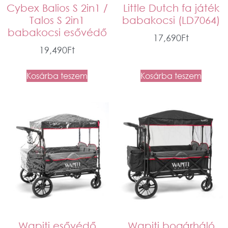
Cybex Balios S 2in1 /
Little Dutch fa játék
Talos S 2in1
babakocsi (LD7064)
babakocsi esővédő
17,690
Ft
19,490
Ft
Kosárba teszem
Kosárba teszem
Wapiti esővédő
Wapiti bogárháló