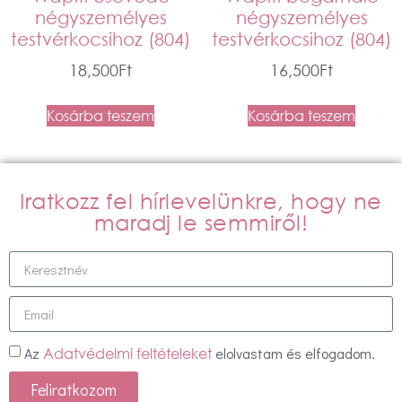
négyszemélyes
négyszemélyes
testvérkocsihoz (804)
testvérkocsihoz (804)
18,500
Ft
16,500
Ft
Kosárba teszem
Kosárba teszem
Iratkozz fel hírlevelünkre, hogy ne
maradj le semmiről!
Az
elolvastam és elfogadom.
Adatvédelmi feltételeket
Feliratkozom