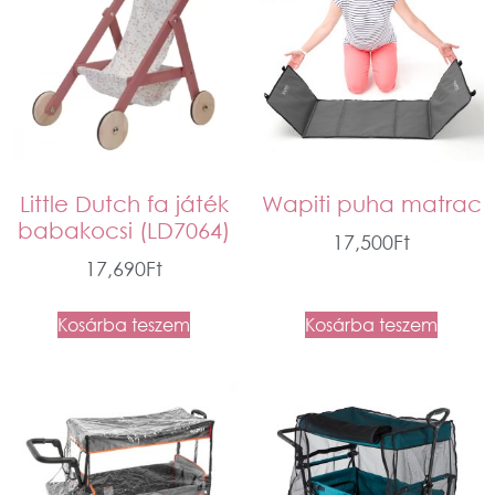
Little Dutch fa játék
Wapiti puha matrac
babakocsi (LD7064)
17,500
Ft
17,690
Ft
Kosárba teszem
Kosárba teszem