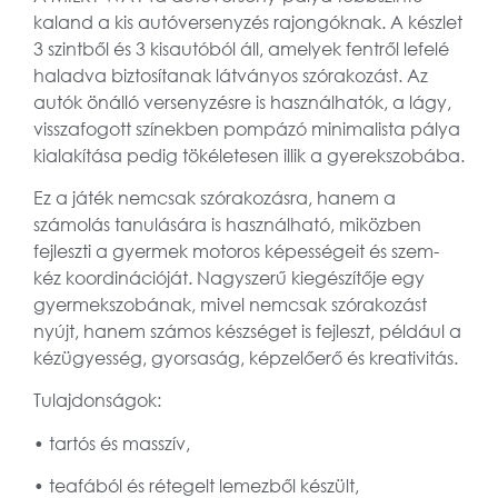
kaland a kis autóversenyzés rajongóknak. A készlet
3 szintből és 3 kisautóból áll, amelyek fentről lefelé
haladva biztosítanak látványos szórakozást. Az
autók önálló versenyzésre is használhatók, a lágy,
visszafogott színekben pompázó minimalista pálya
kialakítása pedig tökéletesen illik a gyerekszobába.
Ez a játék nemcsak szórakozásra, hanem a
számolás tanulására is használható, miközben
fejleszti a gyermek motoros képességeit és szem-
kéz koordinációját. Nagyszerű kiegészítője egy
gyermekszobának, mivel nemcsak szórakozást
nyújt, hanem számos készséget is fejleszt, például a
kézügyesség, gyorsaság, képzelőerő és kreativitás.
Tulajdonságok:
• tartós és masszív,
• teafából és rétegelt lemezből készült,