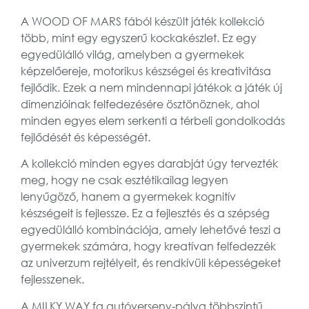
A WOOD OF MARS fából készült játék kollekció
több, mint egy egyszerű kockakészlet. Ez egy
egyedülálló világ, amelyben a gyermekek
képzelőereje, motorikus készségei és kreativitása
fejlődik. Ezek a nem mindennapi játékok a játék új
dimenzióinak felfedezésére ösztönöznek, ahol
minden egyes elem serkenti a térbeli gondolkodás
fejlődését és képességét.
A kollekció minden egyes darabját úgy tervezték
meg, hogy ne csak esztétikailag legyen
lenyűgöző, hanem a gyermekek kognitív
készségeit is fejlessze. Ez a fejlesztés és a szépség
egyedülálló kombinációja, amely lehetővé teszi a
gyermekek számára, hogy kreatívan felfedezzék
az univerzum rejtélyeit, és rendkívüli képességeket
fejlesszenek.
A MILKY WAY fa autóverseny-pálya többszintű