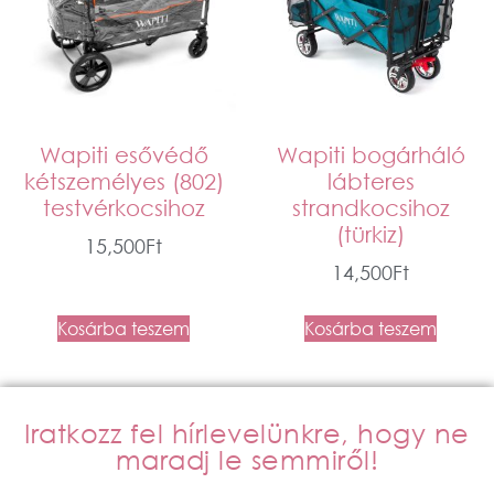
Wapiti esővédő
Wapiti bogárháló
kétszemélyes (802)
lábteres
testvérkocsihoz
strandkocsihoz
(türkiz)
15,500
Ft
14,500
Ft
Kosárba teszem
Kosárba teszem
Iratkozz fel hírlevelünkre, hogy ne
maradj le semmiről!