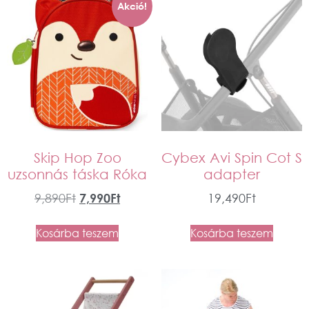
Akció!
Skip Hop Zoo
Cybex Avi Spin Cot S
uzsonnás táska Róka
adapter
9,890
Ft
7,990
Ft
19,490
Ft
Kosárba teszem
Kosárba teszem