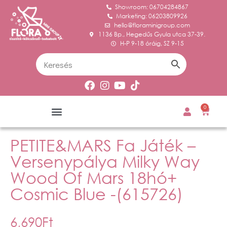
Showroom: 06704284867
Marketing: 06203809926
hello@floraminigroup.com
1136 Bp., Hegedűs Gyula utca 37-39.
H-P 9-18 óráig, SZ 9-15
0
PETITE&MARS Fa Játék –
Versenypálya Milky Way
Wood Of Mars 18hó+
Cosmic Blue -(615726)
6,690
Ft