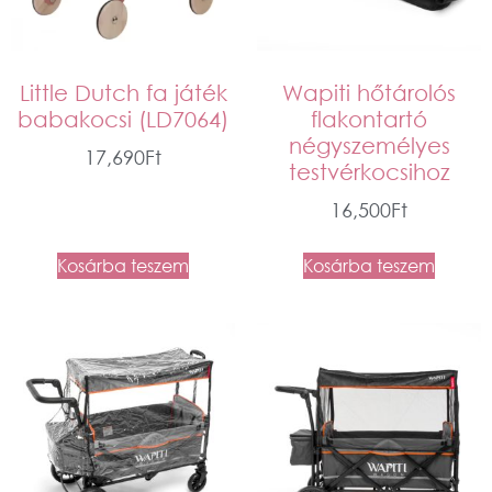
Little Dutch fa játék
Wapiti hőtárolós
babakocsi (LD7064)
flakontartó
négyszemélyes
17,690
Ft
testvérkocsihoz
16,500
Ft
Kosárba teszem
Kosárba teszem