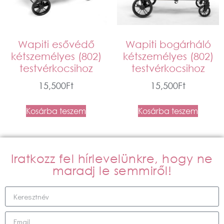
Wapiti esővédő
Wapiti bogárháló
kétszemélyes (802)
kétszemélyes (802)
testvérkocsihoz
testvérkocsihoz
15,500
Ft
15,500
Ft
Kosárba teszem
Kosárba teszem
Iratkozz fel hírlevelünkre, hogy ne
maradj le semmiről!