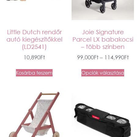
Little Dutch rendőr
Joie Signature
autó kiegészítőkkel
Parcel LX babakocsi
(LD2541)
– több színben
10,890
Ft
99,000
Ft
–
114,990
Ft
Kosárba teszem
Opciók választása