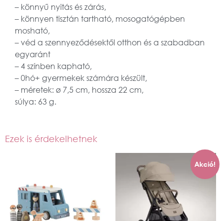
– könnyű nyitás és zárás,
– könnyen tisztán tartható, mosogatógépben
mosható,
– véd a szennyeződésektől otthon és a szabadban
egyaránt
– 4 színben kapható,
– 0hó+ gyermekek számára készült,
– méretek: ø 7,5 cm, hossza 22 cm,
súlya: 63 g.
Ezek is érdekelhetnek
Akció!