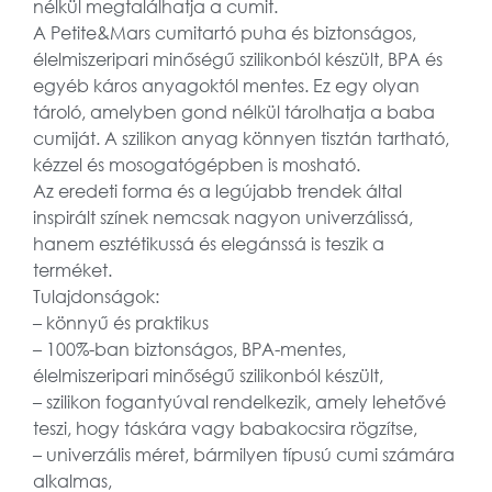
nélkül megtalálhatja a cumit.
A Petite&Mars cumitartó puha és biztonságos,
élelmiszeripari minőségű szilikonból készült, BPA és
egyéb káros anyagoktól mentes. Ez egy olyan
tároló, amelyben gond nélkül tárolhatja a baba
cumiját. A szilikon anyag könnyen tisztán tartható,
kézzel és mosogatógépben is mosható.
Az eredeti forma és a legújabb trendek által
inspirált színek nemcsak nagyon univerzálissá,
hanem esztétikussá és elegánssá is teszik a
terméket.
Tulajdonságok:
– könnyű és praktikus
– 100%-ban biztonságos, BPA-mentes,
élelmiszeripari minőségű szilikonból készült,
– szilikon fogantyúval rendelkezik, amely lehetővé
teszi, hogy táskára vagy babakocsira rögzítse,
– univerzális méret, bármilyen típusú cumi számára
alkalmas,