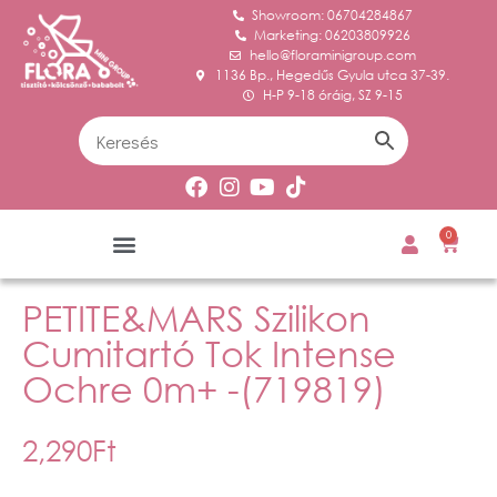
Showroom: 06704284867
Marketing: 06203809926
hello@floraminigroup.com
1136 Bp., Hegedűs Gyula utca 37-39.
H-P 9-18 óráig, SZ 9-15
0
PETITE&MARS Szilikon
Cumitartó Tok Intense
Ochre 0m+ -(719819)
2,290
Ft