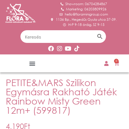
Showroom: 06704284867
Marketing: 06203809926
hello@floraminigroup.com
1136 Bp., Hegedűs Gyula utca 37-39.
H-P 9-18 óráig, SZ 9-15
0
PETITE&MARS Szilikon
Egymásra Rakható Játék
Rainbow Misty Green
12m+ (599817)
4,190
Ft