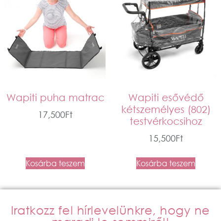
Wapiti puha matrac
Wapiti esővédő
kétszemélyes (802)
17,500
Ft
testvérkocsihoz
15,500
Ft
Kosárba teszem
Kosárba teszem
Iratkozz fel hírlevelünkre, hogy ne