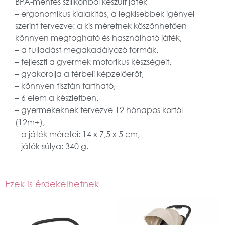
BPA-mentes szilikonból készült játék
– ergonomikus kialakítás, a legkisebbek igényei
szerint tervezve: a kis méretnek köszönhetően
könnyen megfogható és használható játék,
– a fulladást megakadályozó formák,
– fejleszti a gyermek motorikus készségeit,
– gyakorolja a térbeli képzelőerőt,
– könnyen tisztán tartható,
– 6 elem a készletben,
– gyermekeknek tervezve 12 hónapos kortól
(12m+),
– a játék méretei: 14 x 7,5 x 5 cm,
– játék súlya: 340 g.
Ezek is érdekelhetnek