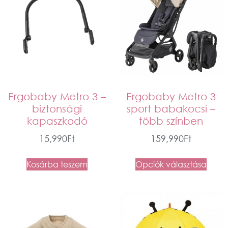
Ergobaby Metro 3 –
Ergobaby Metro 3
biztonsági
sport babakocsi –
kapaszkodó
több színben
15,990
Ft
159,990
Ft
Kosárba teszem
Opciók választása