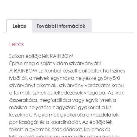
Leírás
További információk
Leírás
Szlikon építőjáték RAINBOW
Építse meg a saját vidám szivárványát!!
A RAINBOW szilikonból készült építőjáték hat színes
ívből áll, amelyek egymásra helyezve gyönyörű
szivárványt alkotnak. szivárvány varázslatos kapu
a formák, színek és felfedezések világába. Az ívek
összerakása, megfordítása vagy egyik ívnek a
másikra helyezése nagyszerű gyakorlat a kis
kezeknek. A gyermek gyakorolja a mozdulatok
pontosságát és a koordinációt. Az építőjáték
felkelti a gyermek érdeklődését, kellemes és
lebilincselő módon összpontosítja a figyelmét, és