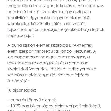
megtanítja a kreatív gondolkodásra. Az elrendezés
nem ír elő konkrét szabályokat, így ösztönzi a
kreativitást. Ugyanakkor a gyermek remekül
szórakozik, elkészítheti a játék saját verzióit,
fejlesztheti építési készségét és gyakorolhatja térbeli
képzelőerejét.
A puha szilikon elemek kizárólag BPA-mentes,
élelmiszeripari minőségű szilikonból készülnek. A
legmagasabb minőségű, tartós anyagok, a
részletekre való odafigyelés és a gondosan
kiválasztott ívméretek lehetővé teszik gyermeke
számára a biztonságos játékot és a fejlődés
ösztönzését.
Tulajdonságok:
– puha és könnyű elemek,
– 100%-ban biztonságos, élelmiszeripari minőségű,