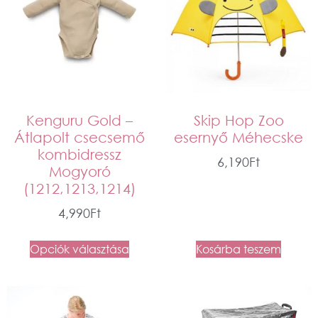
Kenguru Gold –
Skip Hop Zoo
Átlapolt csecsemő
esernyő Méhecske
kombidressz
6,190
Ft
Mogyoró
(1212,1213,1214)
4,990
Ft
Opciók választása
Kosárba teszem