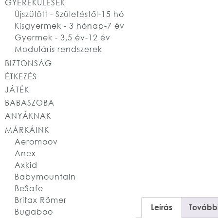
GYEREKÜLÉSEK
Újszülött - Születéstől-15 hó
Kisgyermek - 3 hónap-7 év
Gyermek - 3,5 év-12 év
Moduláris rendszerek
BIZTONSÁG
ÉTKEZÉS
JÁTÉK
BABASZOBA
ANYÁKNAK
MÁRKÁINK
Aeromoov
Anex
Axkid
Babymountain
BeSafe
Britax Römer
Leírás
További
Bugaboo