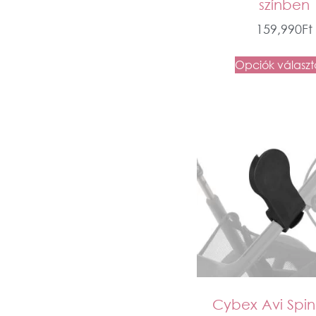
színben
159,990
Ft
Opciók válasz
Cybex Avi Spin