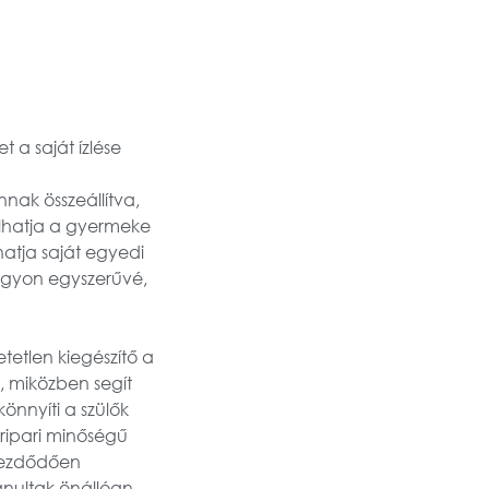
 a saját ízlése
nnak összeállítva,
álhatja a gyermeke
hatja saját egyedi
gyon egyszerűvé,
tetlen kiegészítő a
, miközben segít
önnyíti a szülők
eripari minőségű
 kezdődően
anultak önállóan