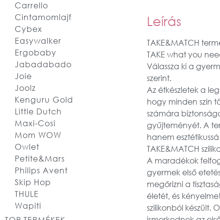
Carrello
Cintamomlajf
Leírás
Cybex
Easywalker
TAKE&MATCH term
Ergobaby
TAKE what you nee
Jabadabado
Válassza ki a gyerm
Joie
szerint.
Joolz
Az étkészletek a le
Kenguru Gold
hogy minden szín t
Little Dutch
számára biztonságos
Maxi-Cosi
gyűjteményét. A t
Mom WOW
hanem esztétikussá é
Owlet
TAKE&MATCH sziliko
Petite&Mars
A maradékok felfogá
Philips Avent
gyermek első etetés
Skip Hop
megőrizni a tisztas
THULE
életét, és kényelme
Wapiti
szilikonból készült
ismerkednek az első
TOP TERMÉKEK