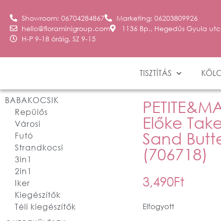
Showroom: 06704284867
Marketing: 06203809926
hello@floraminigroup.com
1136 Bp., Hegedűs Gyula utc
H-P 9-18 óráig, SZ 9-15
TISZTÍTÁS
KÖL
BABAKOCSIK
PETITE&MAR
Repülős
Előke Ta
Városi
Sand Butte
Futó
Strandkocsi
(706718)
3in1
2in1
3,490
Ft
Iker
Kiegészítők
Téli kiegészítők
Elfogyott