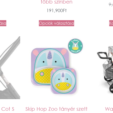
több színben
9
191,900
Ft
tása
Opciók választása
K
 Cot S
Skip Hop Zoo tányér szett
Wa