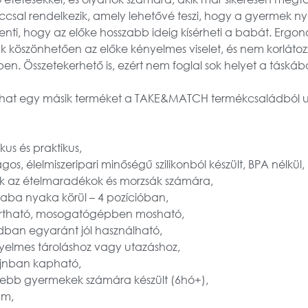
occsal rendelkezik, amely lehetővé teszi, hogy a gyermek 
elenti, hogy az előke hosszabb ideig kísérheti a babát. Erg
köszönhetően az előke kényelmes viselet, és nem korláto
n. Összetekerhető is, ezért nem foglal sok helyet a táskáb
zthat egy másik terméket a TAKE&MATCH termékcsaládbó
us és praktikus,
os, élelmiszeripari minőségű szilikonból készült, BPA nélkül,
zik az ételmaradékok és morzsák számára,
 baba nyaka körül – 4 pozícióban,
tartható, mosogatógépben mosható,
adban egyaránt jól használható,
nyelmes tároláshoz vagy utazáshoz,
zájnban kapható,
sebb gyermekek számára készült (6hó+),
cm,