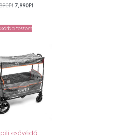
,890
Ft
7,990
Ft
osárba teszem
piti esővédő