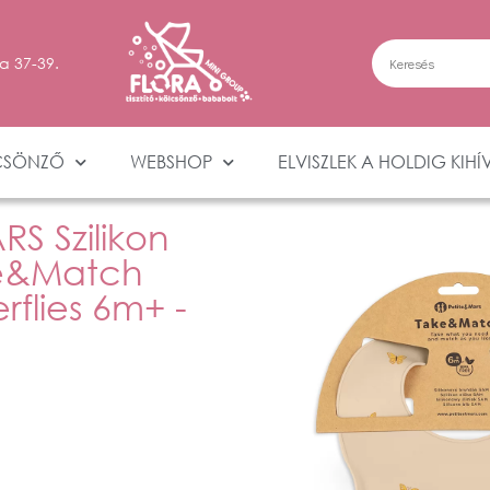
a 37-39.
CSÖNZŐ
WEBSHOP
ELVISZLEK A HOLDIG KIHÍ
S Szilikon
ke&Match
rflies 6m+ -