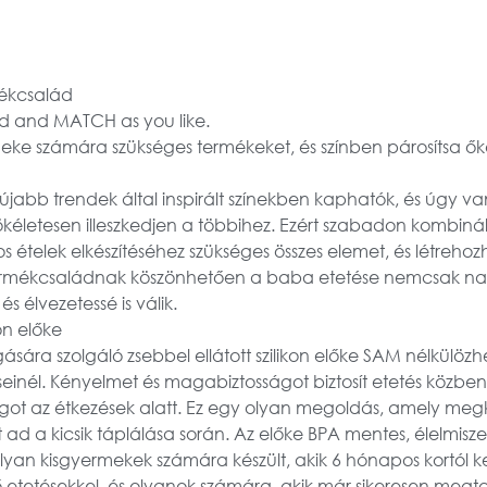
ékcsalád
d and MATCH as you like.
eke számára szükséges termékeket, és színben párosítsa őket
gújabb trendek által inspirált színekben kaphatók, és úgy va
ökéletesen illeszkedjen a többihez. Ezért szabadon kombin
 ételek elkészítéséhez szükséges összes elemet, és létrehoz
ermékcsaládnak köszönhetően a baba etetése nemcsak na
s élvezetessé is válik.
n előke
sára szolgáló zsebbel ellátott szilikon előke SAM nélkülözhe
einél. Kényelmet és magabiztosságot biztosít etetés közben
ágot az étkezések alatt. Ez egy olyan megoldás, amely megk
t ad a kicsik táplálása során. Az előke BPA mentes, élelmisz
. Olyan kisgyermekek számára készült, akik 6 hónapos kortól
 etetésekkel, és olyanok számára, akik már sikeresen megt