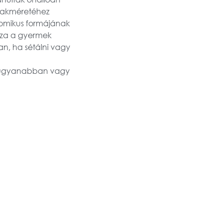
nyakméretéhez
onomikus formájának
zza a gyermek
an, ha sétálni vagy
l ugyanabban vagy