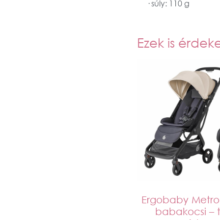
· súly: 110 g
Ezek is érdek
Ergobaby Metro 
babakocsi – 