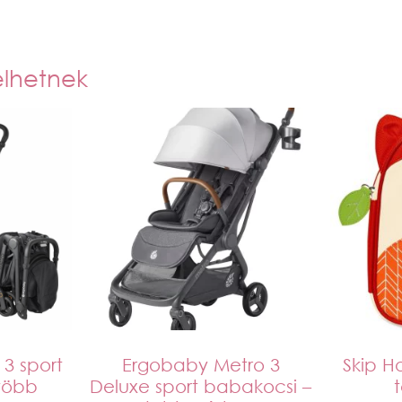
elhetnek
3 sport
Ergobaby Metro 3
Skip H
több
Deluxe sport babakocsi –