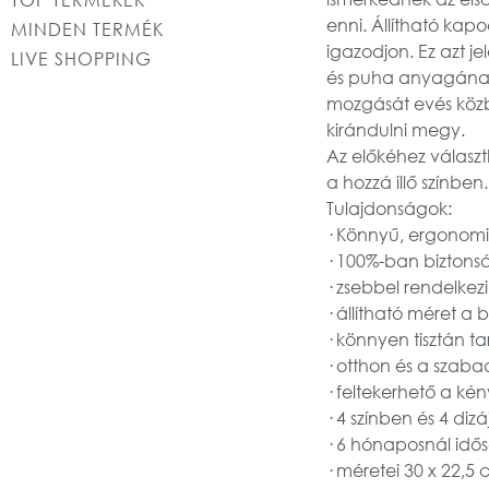
enni. Állítható kap
MINDEN TERMÉK
igazodjon. Ez azt j
LIVE SHOPPING
és puha anyagának 
mozgását evés közbe
kirándulni megy.
Az előkéhez válas
a hozzá illő színben.
Tulajdonságok:
· Könnyű, ergonomik
· 100%-ban biztonság
· zsebbel rendelke
· állítható méret a
· könnyen tisztán 
· otthon és a szab
· feltekerhető a ké
· 4 színben és 4 di
· 6 hónaposnál idő
· méretei 30 x 22,5 