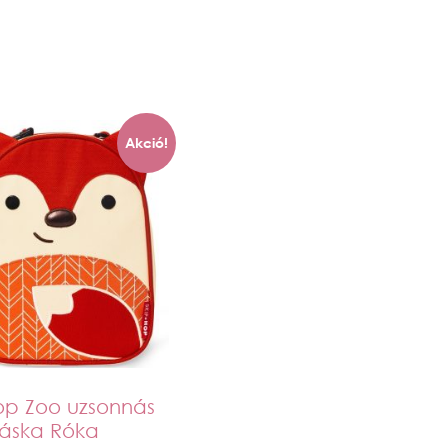
Akció!
op Zoo uzsonnás
táska Róka