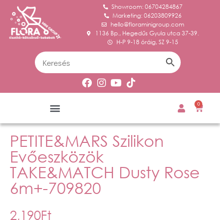
Showroom: 06704284867
Marketing: 06203809926
hello@floraminigroup.com
1136 Bp., Hegedűs Gyula utca 37-39.
H-P 9-18 óráig, SZ 9-15
0
PETITE&MARS Szilikon
Evőeszközök
TAKE&MATCH Dusty Rose
6m+-709820
2,190
Ft