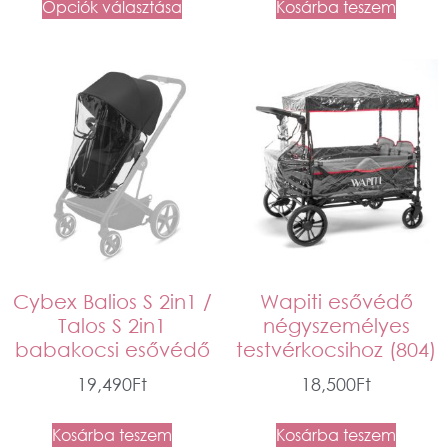
Opciók választása
Kosárba teszem
Cybex Balios S 2in1 /
Wapiti esővédő
Talos S 2in1
négyszemélyes
babakocsi esővédő
testvérkocsihoz (804)
19,490
Ft
18,500
Ft
Kosárba teszem
Kosárba teszem