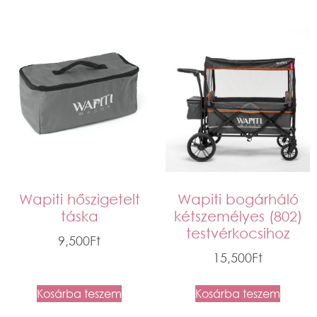
Wapiti hőszigetelt
Wapiti bogárháló
táska
kétszemélyes (802)
testvérkocsihoz
9,500
Ft
15,500
Ft
Kosárba teszem
Kosárba teszem