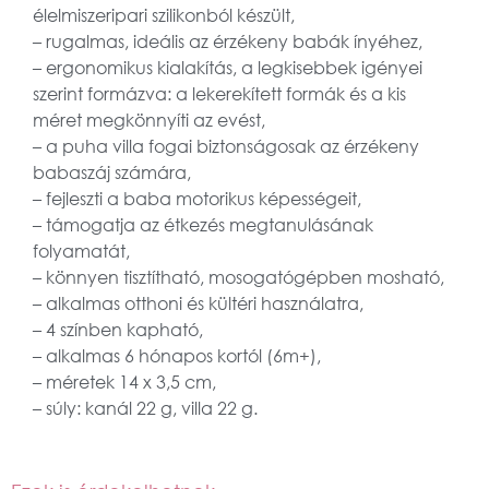
élelmiszeripari szilikonból készült,
– rugalmas, ideális az érzékeny babák ínyéhez,
– ergonomikus kialakítás, a legkisebbek igényei
szerint formázva: a lekerekített formák és a kis
méret megkönnyíti az evést,
– a puha villa fogai biztonságosak az érzékeny
babaszáj számára,
– fejleszti a baba motorikus képességeit,
– támogatja az étkezés megtanulásának
folyamatát,
– könnyen tisztítható, mosogatógépben mosható,
– alkalmas otthoni és kültéri használatra,
– 4 színben kapható,
– alkalmas 6 hónapos kortól (6m+),
– méretek 14 x 3,5 cm,
– súly: kanál 22 g, villa 22 g.