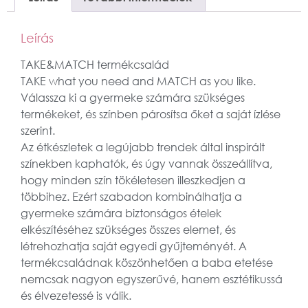
Leírás
TAKE&MATCH termékcsalád
TAKE what you need and MATCH as you like.
Válassza ki a gyermeke számára szükséges
termékeket, és színben párosítsa őket a saját ízlése
szerint.
Az étkészletek a legújabb trendek által inspirált
színekben kaphatók, és úgy vannak összeállítva,
hogy minden szín tökéletesen illeszkedjen a
többihez. Ezért szabadon kombinálhatja a
gyermeke számára biztonságos ételek
elkészítéséhez szükséges összes elemet, és
létrehozhatja saját egyedi gyűjteményét. A
termékcsaládnak köszönhetően a baba etetése
nemcsak nagyon egyszerűvé, hanem esztétikussá
és élvezetessé is válik.