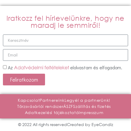
Iratkozz fel hírlevelünkre, hogy ne
maradj le semmiről!
Az
elolvastam és elfogadom.
Adatvédelmi feltételeket
Feliratkozom
Kapcsolat
Partnereink
Legyél a partnerünk!
Törzsvásárlói rendszer
ÁSZF
Szállítás és fizetés
Adatkezelési tájékoztató
Impresszum
© 2022 All rights reserved
Created by EyeCandiz