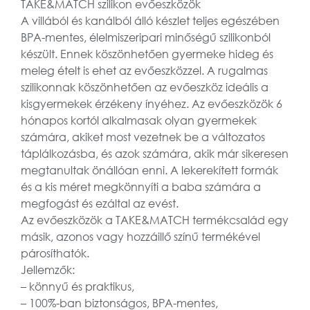
TAKE&MATCH szilikon evőeszközök
A villából és kanálból álló készlet teljes egészében
BPA-mentes, élelmiszeripari minőségű szilikonból
készült. Ennek köszönhetően gyermeke hideg és
meleg ételt is ehet az evőeszközzel. A rugalmas
szilikonnak köszönhetően az evőeszköz ideális a
kisgyermekek érzékeny ínyéhez. Az evőeszközök 6
hónapos kortól alkalmasak olyan gyermekek
számára, akiket most vezetnek be a változatos
táplálkozásba, és azok számára, akik már sikeresen
megtanultak önállóan enni. A lekerekített formák
és a kis méret megkönnyíti a baba számára a
megfogást és ezáltal az evést.
Az evőeszközök a TAKE&MATCH termékcsalád egy
másik, azonos vagy hozzáillő színű termékével
párosíthatók.
Jellemzők:
– könnyű és praktikus,
– 100%-ban biztonságos, BPA-mentes,