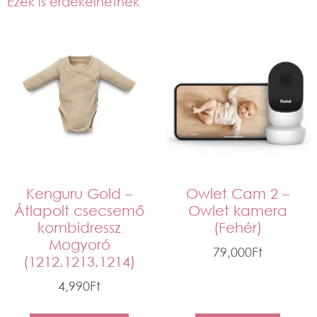
Ezek is érdekelhetnek
Kenguru Gold –
Owlet Cam 2 –
Átlapolt csecsemő
Owlet kamera
kombidressz
(Fehér)
Mogyoró
79,000
Ft
(1212,1213,1214)
4,990
Ft