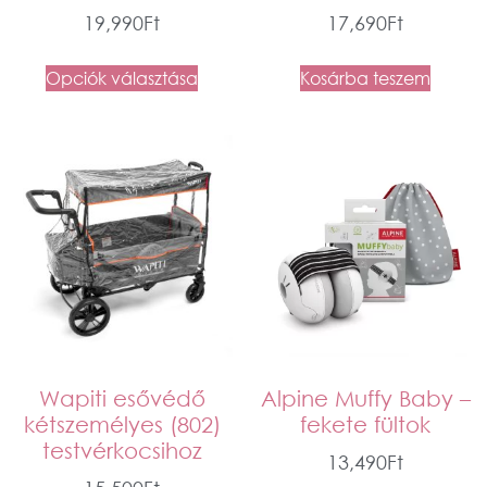
19,990
Ft
17,690
Ft
Opciók választása
Kosárba teszem
Wapiti esővédő
Alpine Muffy Baby –
kétszemélyes (802)
fekete fültok
testvérkocsihoz
13,490
Ft