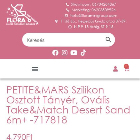
Showroom: 06704284867
Marketing: 06203809926
hello@floraminigroup.com
1136 Bp., Hegedűs Gyula utca 37-39.
H-P 9-18 óráig, SZ 9-15
0
PETITE&MARS Szilikon
Osztott Tányér, Ovális
Take&Match Desert Sand
6m+ -717818
4,790
Ft