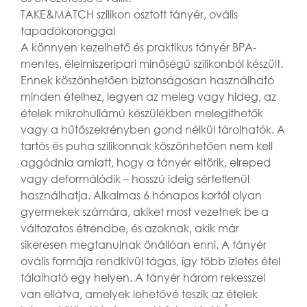
TAKE&MATCH szilikon osztott tányér, ovális
tapadókoronggal
A könnyen kezelhető és praktikus tányér BPA-
mentes, élelmiszeripari minőségű szilikonból készült.
Ennek köszönhetően biztonságosan használható
minden ételhez, legyen az meleg vagy hideg, az
ételek mikrohullámú készülékben melegíthetők
vagy a hűtőszekrényben gond nélkül tárolhatók. A
tartós és puha szilikonnak köszönhetően nem kell
aggódnia amiatt, hogy a tányér eltörik, elreped
vagy deformálódik – hosszú ideig sértetlenül
használhatja. Alkalmas 6 hónapos kortól olyan
gyermekek számára, akiket most vezetnek be a
változatos étrendbe, és azoknak, akik már
sikeresen megtanulnak önállóan enni. A tányér
ovális formája rendkívül tágas, így több ízletes étel
tálalható egy helyen. A tányér három rekesszel
van ellátva, amelyek lehetővé teszik az ételek