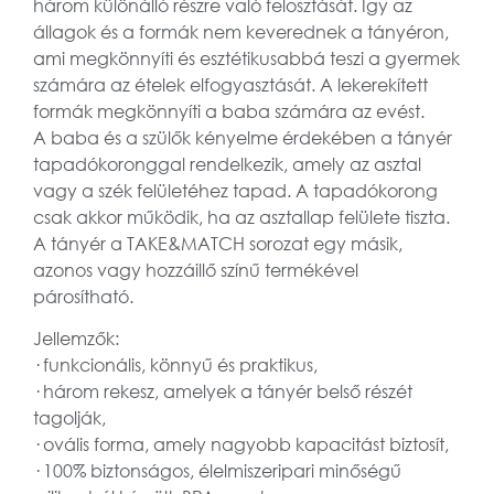
három különálló részre való felosztását. Így az
állagok és a formák nem keverednek a tányéron,
ami megkönnyíti és esztétikusabbá teszi a gyermek
számára az ételek elfogyasztását. A lekerekített
formák megkönnyíti a baba számára az evést.
A baba és a szülők kényelme érdekében a tányér
tapadókoronggal rendelkezik, amely az asztal
vagy a szék felületéhez tapad. A tapadókorong
csak akkor működik, ha az asztallap felülete tiszta.
A tányér a TAKE&MATCH sorozat egy másik,
azonos vagy hozzáillő színű termékével
párosítható.
Jellemzők:
· funkcionális, könnyű és praktikus,
· három rekesz, amelyek a tányér belső részét
tagolják,
· ovális forma, amely nagyobb kapacitást biztosít,
· 100% biztonságos, élelmiszeripari minőségű