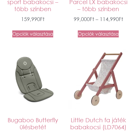
sport babakocsi –
Parcel LX babakocsi
több színben
– több színben
159,990
Ft
99,000
Ft
–
114,990
Ft
Opciók választása
Opciók választása
Bugaboo Butterfly
Little Dutch fa játék
ülésbetét
babakocsi (LD7064)