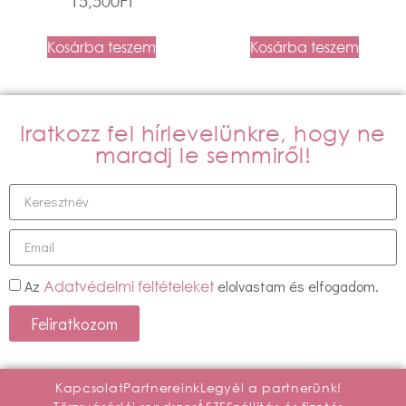
15,500
Ft
Kosárba teszem
Kosárba teszem
Iratkozz fel hírlevelünkre, hogy ne
maradj le semmiről!
Az
elolvastam és elfogadom.
Adatvédelmi feltételeket
Feliratkozom
Kapcsolat
Partnereink
Legyél a partnerünk!