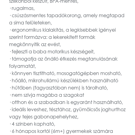
szilikonból készült, BPA-mentes,
· rugalmas,
· csúszásmentes tapadókorong, amely megtapad
a sima felületeken,
· ergonomikus kialakítás, a legkisebbek igényei
szerint formázva: a lekerekített formák
megkönnyítik az evést,
· fejleszti a baba motorikus készségeit,
· támogatja az önálló étkezés megtanulásának
folyamatát,
· könnyen tisztítható, mosogatógépben mosható,
· hőálló, mikrohullámú készülékben használható
· hűtőben (fagyasztóban nem) is tárolható,
· nem szívja magába a szagokat
· otthon és a szabadban is egyaránt használható,
· ideális leveshez, tésztához, gyümölcsös joghurthoz
vagy tejes gabonapehelyhez,
· 4 színben kapható,
· 6 hónapos kortól (6m+) gyermekek számára