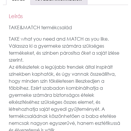
Leírás
TAKE&MATCH termékcsalád
TAKE what you need and MATCH as you like.
Válassza ki a gyermeke számára szükséges
termékeket, és színben párosítsa őket a saját ízlése
szerint.
Az étkészletek a legújabb trendek által inspirált
színekben kaphatók, és úgy vannak összeállítva,
hogy minden szín tökéletesen illeszkedjen a
többihez. Ezért szabadon kombinálhatja a
gyermeke számára biztonságos ételek
elkészítéséhez szükséges összes elemet, és
létrehozhatja saját egyedi gyűjteményét. A
termékcsaládnak köszönhetően a baba etetése
nemcsak nagyon egyszerűvé, hanem esztétikussá
és élvezetessé is válik.