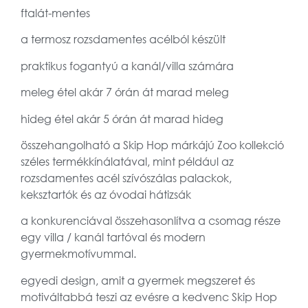
ftalát-mentes
a termosz rozsdamentes acélból készült
praktikus fogantyú a kanál/villa számára
meleg étel akár 7 órán át marad meleg
hideg étel akár 5 órán át marad hideg
összehangolható a Skip Hop márkájú Zoo kollekció
széles termékkínálatával, mint például az
rozsdamentes acél szívószálas palackok,
keksztartók és az óvodai hátizsák
a konkurenciával összehasonlítva a csomag része
egy villa / kanál tartóval és modern
gyermekmotívummal.
egyedi design, amit a gyermek megszeret és
motiváltabbá teszi az evésre a kedvenc Skip Hop