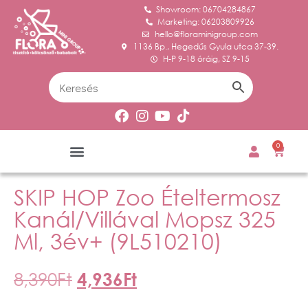
Showroom: 06704284867
Marketing: 06203809926
hello@floraminigroup.com
1136 Bp., Hegedűs Gyula utca 37-39.
H-P 9-18 óráig, SZ 9-15
0
SKIP HOP Zoo Ételtermosz
Kanál/villával Mopsz 325
Ml, 3év+ (9L510210)
8,390
Ft
4,936
Ft