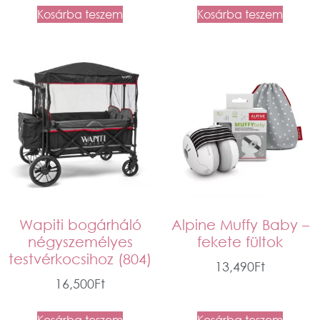
Kosárba teszem
Kosárba teszem
Wapiti bogárháló
Alpine Muffy Baby –
négyszemélyes
fekete fültok
testvérkocsihoz (804)
13,490
Ft
16,500
Ft