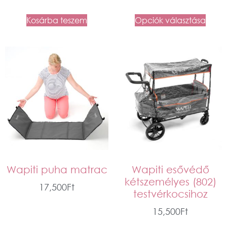
Kosárba teszem
Opciók választása
Wapiti puha matrac
Wapiti esővédő
kétszemélyes (802)
17,500
Ft
testvérkocsihoz
15,500
Ft