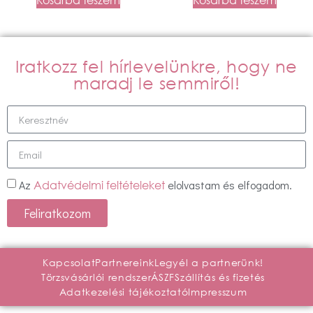
Kosárba teszem
Kosárba teszem
Iratkozz fel hírlevelünkre, hogy ne
maradj le semmiről!
Az
elolvastam és elfogadom.
Adatvédelmi feltételeket
Feliratkozom
Kapcsolat
Partnereink
Legyél a partnerünk!
Törzsvásárlói rendszer
ÁSZF
Szállítás és fizetés
Adatkezelési tájékoztató
Impresszum