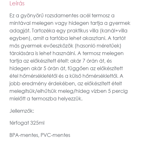
Leírás
Ez a gyönyörű rozsdamentes acél termosz a
mintával melegen vagy hidegen tartja a gyermek
adagját. Tartozéka egy praktikus villa (kanál+villa
egyben), amit a tartóba lehet akasztani. A tartót
más gyermek evőeszközök (hasonló méretűek)
tárolására is lehet használni. A termosz melegen
tartja az előkészített ételt: akár 7 órán át, és
hidegen akár 5 órán át, függően az előkészített
étel hőmérsékletétől és a külső hőmérséklettől. A
jobb eredmény érdekében, az előkészített ételt
melegítsük/elhűtsük meleg/hideg vízben 5 percig
mielőtt a termoszba helyezzük.
Jellemzők:
térfogat 325ml
BPA-mentes, PVC-mentes