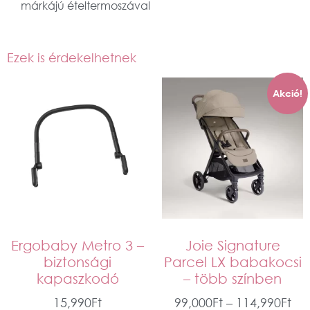
márkájú ételtermoszával
Ezek is érdekelhetnek
Akció!
Ergobaby Metro 3 –
Joie Signature
biztonsági
Parcel LX babakocsi
kapaszkodó
– több színben
15,990
Ft
99,000
Ft
–
114,990
Ft