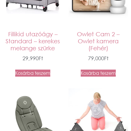
Fillikid utazóágy –
Owlet Cam 2 –
Standard – kerekes
Owlet kamera
melange szürke
(Fehér)
29,990
Ft
79,000
Ft
Kosárba teszem
Kosárba teszem