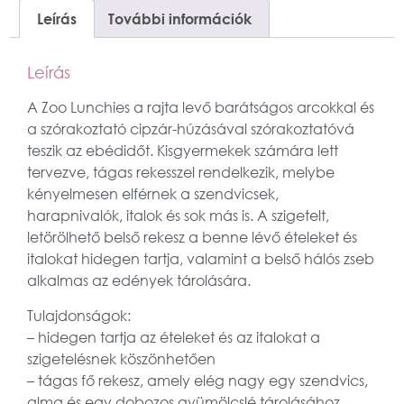
Leírás
További információk
Leírás
A Zoo Lunchies a rajta levő barátságos arcokkal és
a szórakoztató cipzár-húzásával szórakoztatóvá
teszik az ebédidőt. Kisgyermekek számára lett
tervezve, tágas rekesszel rendelkezik, melybe
kényelmesen elférnek a szendvicsek,
harapnivalók, italok és sok más is. A szigetelt,
letörölhető belső rekesz a benne lévő ételeket és
italokat hidegen tartja, valamint a belső hálós zseb
alkalmas az edények tárolására.
Tulajdonságok:
– hidegen tartja az ételeket és az italokat a
szigetelésnek köszönhetően
– tágas fő rekesz, amely elég nagy egy szendvics,
alma és egy dobozos gyümölcslé tárolásához