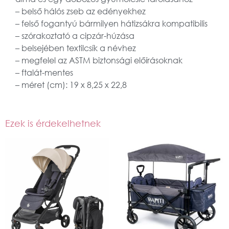
– belső hálós zseb az edényekhez
– felső fogantyú bármilyen hátizsákra kompatibilis
– szórakoztató a cipzár-húzása
– belsejében textilcsík a névhez
– megfelel az ASTM biztonsági előírásoknak
– ftalát-mentes
– méret (cm): 19 x 8,25 x 22,8
Ezek is érdekelhetnek