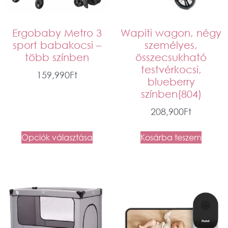
Ergobaby Metro 3
Wapiti wagon, négy
sport babakocsi –
személyes,
több színben
összecsukható
testvérkocsi,
159,990
Ft
blueberry
színben(804)
208,900
Ft
Opciók választása
Kosárba teszem