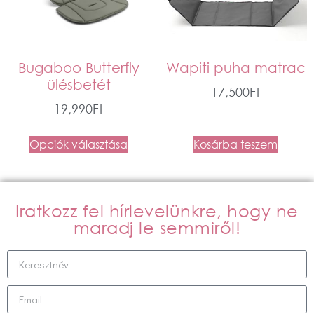
Bugaboo Butterfly
Wapiti puha matrac
ülésbetét
17,500
Ft
19,990
Ft
Opciók választása
Kosárba teszem
Iratkozz fel hírlevelünkre, hogy ne
maradj le semmiről!