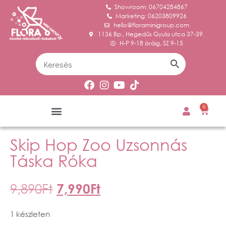
Showroom: 06704284867
Marketing: 06203809926
hello@floraminigroup.com
1136 Bp., Hegedűs Gyula utca 37-39.
H-P 9-18 óráig, SZ 9-15
0
Skip Hop Zoo Uzsonnás
Táska Róka
9,890
Ft
7,990
Ft
1 készleten