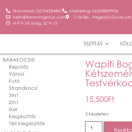
Showroom: 06704284867
Marketing: 06203809926
hello@floraminigroup.com
1136 Bp., Hegedűs Gyula utc
H-P 9-18 óráig, SZ 9-15
TISZTÍTÁS
KÖL
BABAKOCSIK
Wapiti Bo
Repülős
Kétszemél
Városi
Testvérkoc
Futó
Strandkocsi
3in1
15,500
Ft
2in1
Iker
3 készleten
Kiegészítők
Téli kiegészítők
Kosárba