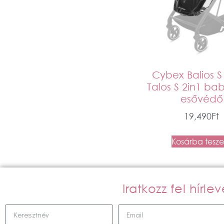
Cybex Balios S 
Talos S 2in1 ba
esővédő
19,490
Ft
Kosárba tesz
Iratkozz fel hírl