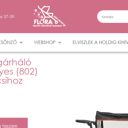
a 37-39.
CSÖNZŐ
WEBSHOP
ELVISZLEK A HOLDIG KIHÍ
gárháló
yes (802)
sihoz
 teszem