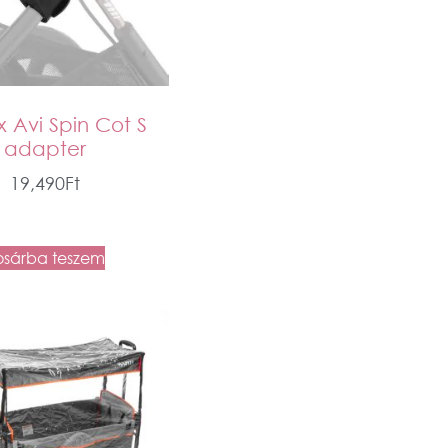
 Avi Spin Cot S
adapter
19,490
Ft
osárba teszem