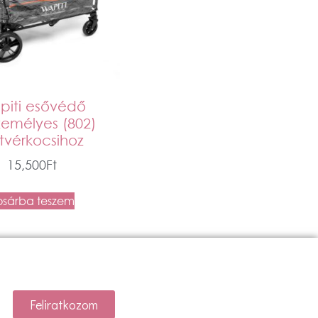
piti esővédő
zemélyes (802)
stvérkocsihoz
15,500
Ft
osárba teszem
Feliratkozom