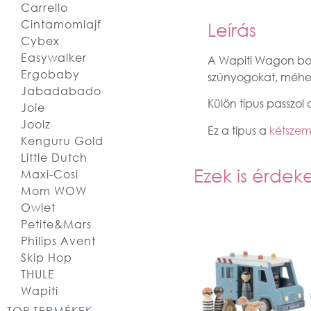
Carrello
Cintamomlajf
Leírás
Cybex
Easywalker
A Wapiti Wagon bog
Ergobaby
szúnyogokat, méhe
Jabadabado
Külön típus passzol
Joie
Joolz
Ez a típus a
kétszem
Kenguru Gold
Little Dutch
Ezek is érdek
Maxi-Cosi
Mom WOW
Owlet
Petite&Mars
Philips Avent
Skip Hop
THULE
Wapiti
TOP TERMÉKEK