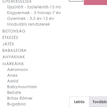
GYEREKÜLÉSEK
Újszülött - Születéstől-15 hó
Kisgyermek - 3 hónap-7 év
Gyermek - 3,5 év-12 év
Moduláris rendszerek
BIZTONSÁG
ÉTKEZÉS
JÁTÉK
BABASZOBA
ANYÁKNAK
MÁRKÁINK
Aeromoov
Anex
Axkid
Babymountain
BeSafe
Britax Römer
Leírás
További
Bugaboo