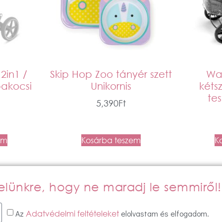
2in1 /
Skip Hop Zoo tányér szett
Wa
bakocsi
Unikornis
kéts
te
5,390
Ft
em
Kosárba teszem
K
evelünkre, hogy ne maradj le semmiről!
Az
elolvastam és elfogadom.
Adatvédelmi feltételeket