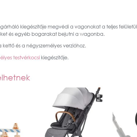
árháló kiegészítője megvédi a vagonokat a teljes felület
ket és egyéb bogarakat bejutni a wagonba.
 a kettő és a négyszemélyes verzióhoz.
élyes testvérkocsi
kiegészítője.
elhetnek