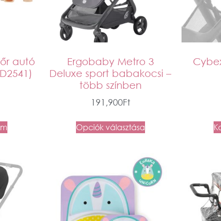
dőr autó
Ergobaby Metro 3
Cybex
LD2541)
Deluxe sport babakocsi –
több színben
191,900
Ft
em
Opciók választása
K