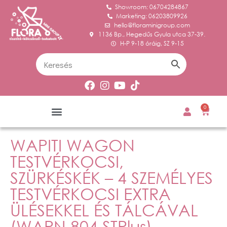
Showroom: 06704284867
Marketing: 06203809926
hello@floraminigroup.com
1136 Bp., Hegedűs Gyula utca 37-39.
H-P 9-18 óráig, SZ 9-15
0
WAPITI WAGON
TESTVÉRKOCSI,
SZÜRKÉSKÉK – 4 SZEMÉLYES
TESTVÉRKOCSI EXTRA
ÜLÉSEKKEL ÉS TÁLCÁVAL
(WAPN 804 STPlus)