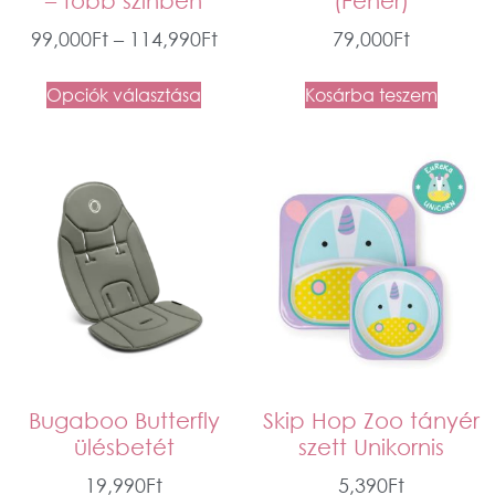
99,000
Ft
–
114,990
Ft
79,000
Ft
Opciók választása
Kosárba teszem
Bugaboo Butterfly
Skip Hop Zoo tányér
ülésbetét
szett Unikornis
19,990
Ft
5,390
Ft