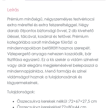
Leírás
Prémium minőségű, négyszemélyes testvérkocsi
extra mérettel és extra felszereltséggel. Négy
darab ötpontos biztonsági övvel, 2 db kivehető
üléssel, tálcával, kosárral és tetővel. Prémium
kategóriába sorolt minősége tükrözi a
mindennapokban betöltött hasznos szerepét.
Vízlepergető anyaga nehezen koszolódik, bár
tisztítása egyszerű. Ez a kis szekér a vidám színeivel
vagy akár elegáns megjelenésével belepasszol a
mindennapjainkba. Menő formája és színei
vidámságot hoznak a tulajdonosának és
kisgyermekeinek.
Tulajdonságok:
Összecsukva kerekek nélkül :72×67×27,5 cm
Összecsukva kerekekkel:72×80×44 cm