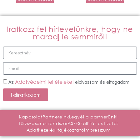
Iratkozz fel hírlevelünkre, hogy ne
maradj le semmiről!
Az
elolvastam és elfogadom.
Adatvédelmi feltételeket
Feliratkozom
Kapcsolat
Partnereink
Legyél a partnerünk!
Törzsvásárlói rendszer
ÁSZF
Szállítás és fizetés
Adatkezelési tájékoztató
Impresszum