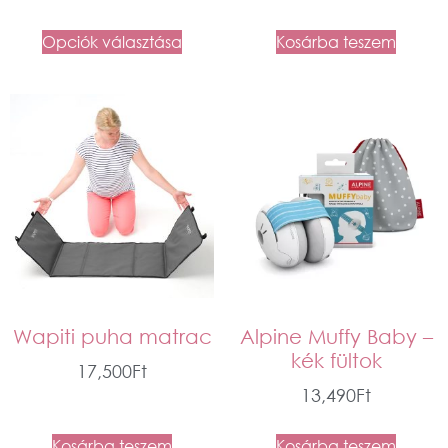
Opciók választása
Kosárba teszem
Wapiti puha matrac
Alpine Muffy Baby –
kék fültok
17,500
Ft
13,490
Ft
Kosárba teszem
Kosárba teszem