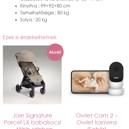
Kinyitva : 99×92×80 cm
Terhelhetősége : 80 kg
Súlya : 20 kg
Ezek is érdekelhetnek
Akció!
Joie Signature
Owlet Cam 2 –
Parcel LX babakocsi
Owlet kamera
– több színben
(Fehér)