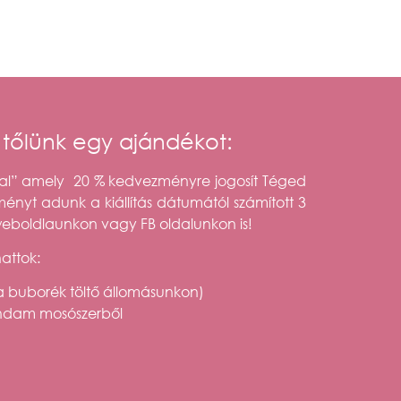
tőlünk egy ajándékot:
val” amely 20 % kedvezményre jogosít Téged
nyt adunk a kiállítás dátumától számított 3
boldlaunkon vagy FB oldalunkon is!
hattok:
a buborék töltő állomásunkon)
Anandam mosószerből