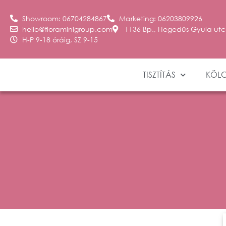
Showroom: 06704284867
Marketing: 06203809926
hello@floraminigroup.com
1136 Bp., Hegedűs Gyula utc
H-P 9-18 óráig, SZ 9-15
TISZTÍTÁS
KÖL