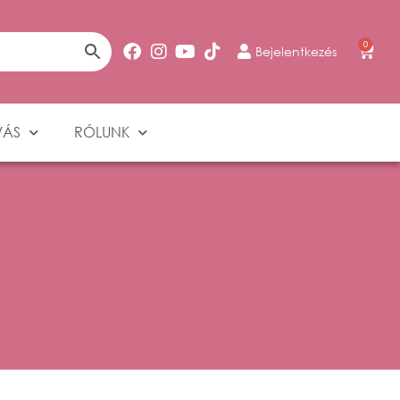
0
Bejelentkezés
VÁS
RÓLUNK