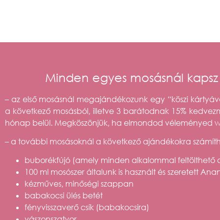
Minden egyes mosásnál kapsz 
– az első mosásnál megajándékozunk egy “köszi kártyá
a következő mosásból, illetve 3 barátodnak 15% kedvezmé
hónap belül. Megköszönjük, ha elmondod véleményed we
– a további mosásoknál a következő ajándékokra számít
buborékfújó (amely minden alkalommal feltölthető 
100 ml mosósze
r általunk is használt és szeretett 
kézműves, minőségi
szappan
babakocsi ülés betét
fényvisszaverő csík (babakocsira)
vászonszatyor