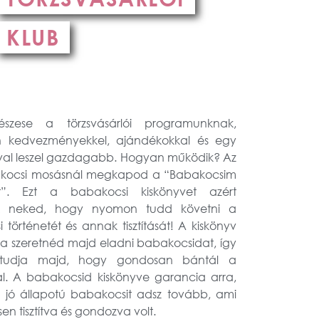
KLUB
észese a törzsvásárlói programunknak,
 kedvezményekkel, ajándékokkal és egy
al leszel gazdagabb. Hogyan működik? Az
akocsi mosásnál megkapod a “Babakocsim
t”. Ezt a babakocsi kiskönyvet azért
tük neked, hogy nyomon tudd követni a
 történetét és annak tisztítását! A kiskönyv
, ha szeretnéd majd eladni babakocsidat, így
tudja majd, hogy gondosan bántál a
l. A babakocsid kiskönyve garancia arra,
jó állapotú babakocsit adsz tovább, ami
en tisztítva és gondozva volt.