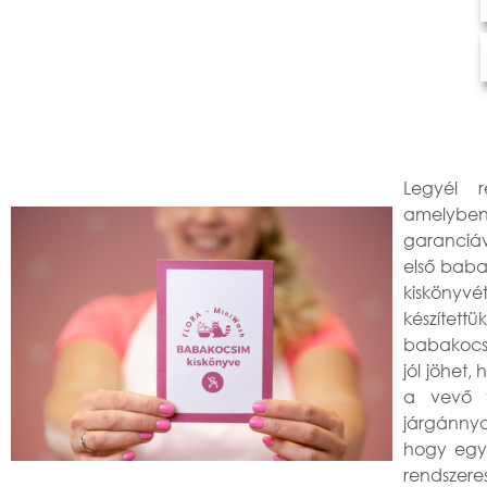
Legyél r
amelyben
garanciáv
első bab
kisk
önyvé
készítet
babakocsi
jól jöhet
a vevő 
járgánnya
hogy egy 
rendszeres