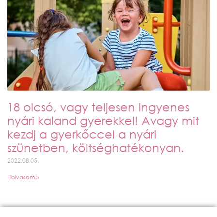
18 olcsó, vagy teljesen ingyenes
nyári kaland gyerekkel! Avagy mit
kezdj a gyerkőccel a nyári
szünetben, költséghatékonyan.
2022.08.05.
Elolvasom »