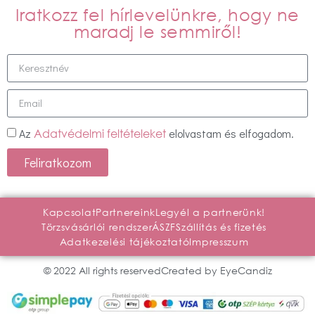
Iratkozz fel hírlevelünkre, hogy ne
maradj le semmiről!
Az
elolvastam és elfogadom.
Adatvédelmi feltételeket
Feliratkozom
Kapcsolat
Partnereink
Legyél a partnerünk!
Törzsvásárlói rendszer
ÁSZF
Szállítás és fizetés
Adatkezelési tájékoztató
Impresszum
© 2022 All rights reserved
Created by EyeCandiz