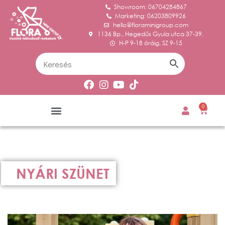
Showroom: 06704284867
Marketing: 06203809926
hello@floraminigroup.com
1136 Bp., Hegedűs Gyula utca 37-39.
H-P 9-18 óráig, SZ 9-15
0
NYÁRI SZÜNET