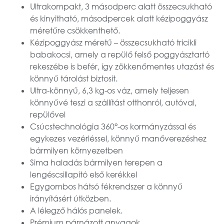
Ultrakompakt, 3 másodperc alatt összecsukható
és kinyitható, másodpercek alatt kézipoggyász
méretűre csökkenthető.
Kézipoggyász méretű – összecsukható tricikli
babakocsi, amely a repülő felső poggyásztartó
rekeszébe is befér, így zökkenőmentes utazást és
könnyű tárolást biztosít.
Ultra-könnyű, 6,3 kg-os váz, amely teljesen
könnyűvé teszi a szállítást otthonról, autóval,
repülővel
Csúcstechnológia 360°-os kormányzással és
egykezes vezérléssel, könnyű manőverezéshez
bármilyen környezetben
Sima haladás bármilyen terepen a
lengéscsillapító első kerékkel
Egygombos hátsó fékrendszer a könnyű
irányításért útközben.
A lélegző hálós panelek.
Prémium párnázott anyagok.