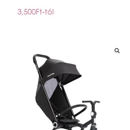
3,500
Ft
-tól