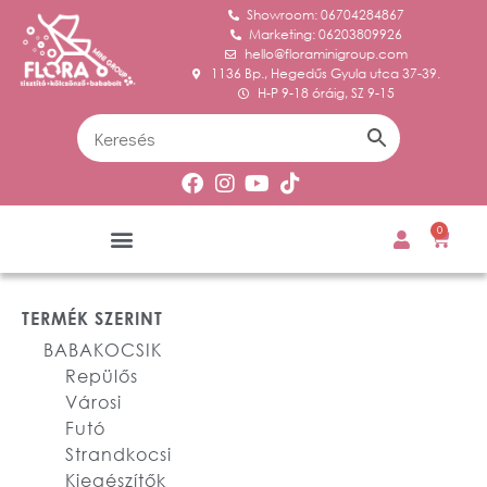
Showroom: 06704284867
Marketing: 06203809926
hello@floraminigroup.com
1136 Bp., Hegedűs Gyula utca 37-39.
H-P 9-18 óráig, SZ 9-15
0
TERMÉK SZERINT
BABAKOCSIK
Repülős
Városi
Futó
Strandkocsi
Kiegészítők