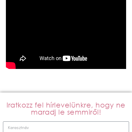
Iratkozz fel hírlevelünkre, hogy ne
maradj le semmiről!