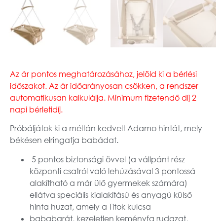
Az ár pontos meghatározásához, jelöld ki a bérlési
időszakot. Az ár időarányosan csökken, a rendszer
automatikusan kalkulálja.
Minimum fizetendő díj 2
napi bérletidíj.
Próbáljátok ki a méltán kedvelt Adamo hintát, mely
békésen elringatja babádat.
5 pontos biztonsági övvel (a vállpánt rész
központi csatról való lehúzásával 3 pontossá
alakítható a már ülő gyermekek számára)
ellátva speciális kialakítású és anyagú külső
hinta huzat, amely a Titok kulcsa
bababarát, kezeletlen keményfa rudazat,