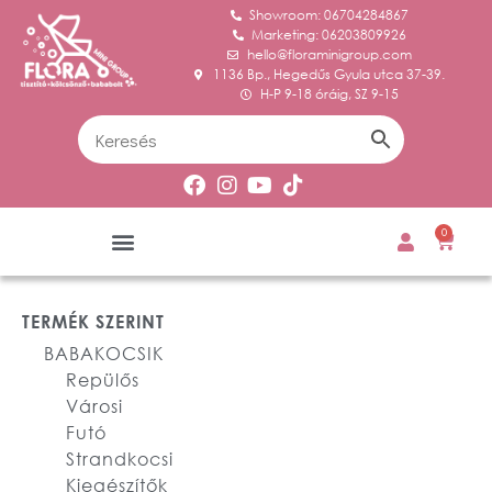
Showroom: 06704284867
Marketing: 06203809926
hello@floraminigroup.com
1136 Bp., Hegedűs Gyula utca 37-39.
H-P 9-18 óráig, SZ 9-15
0
TERMÉK SZERINT
BABAKOCSIK
Repülős
Városi
Futó
Strandkocsi
Kiegészítők