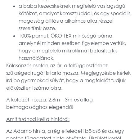
a baba kezecskéknek megfelelő vastagságú
kötélzet, amelyet keresztrúddal, és egy speciális,
magasság állításra alkalmas alkatrésszel
szereltünk össze.
100% pamut, ÖKO-TEX minőségű párna,
amelynél minden esetben figyelembe vettük,
hogy a megfelelő mikroklímát biztosítsa kis
használójának.
Kölcsönzés esetén az ár, a felfüggesztéshez
szükséged rugót is tartalmazza. Megjegyzésbe kérlek
írd be gyermeked súlyát, hogy a megfelelőt tudjuk
előkészíteni számotokra.
A kötélzet hossza: 2,8m – 3m-es átlag
belmagassághoz elegendő!
Amit tudnod kell a hintáról:
Az Adamo hinta, a rég elfeledett bölcső és az egy
ponton függesztett hinta ötvözete. Újszülött kortól,