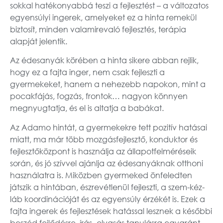
sokkal hatékonyabbá teszi a fejlesztést – a változatos
egyensúlyi ingerek, amelyeket ez a hinta remekül
biztosít, minden valamirevaló fejlesztés, terápia
alapját jelentik.
Az édesanyák körében a hinta sikere abban rejlik,
hogy ez a fajta inger, nem csak fejleszti a
gyermekeket, hanem a nehezebb napokon, mint a
pocakfájás, fogzás, frontok… nagyon könnyen
megnyugtatja, és el is altatja a babákat.
Az Adamo hintát, a gyermekekre tett pozitív hatásai
miatt, ma már több mozgásfejlesztő, konduktor és
fejlesztőközpont is használja az állapotfelméréseik
során, és jó szívvel ajánlja az édesanyáknak otthoni
használatra is. Miközben gyermeked önfeledten
játszik a hintában, észrevétlenül fejleszti, a szem-kéz-
láb koordinációját és az egyensúly érzékét is. Ezek a
fajta ingerek és fejlesztések hatással lesznek a későbbi
beszéd fejlődésre, írás- olvasás tanulásra egyaránt.