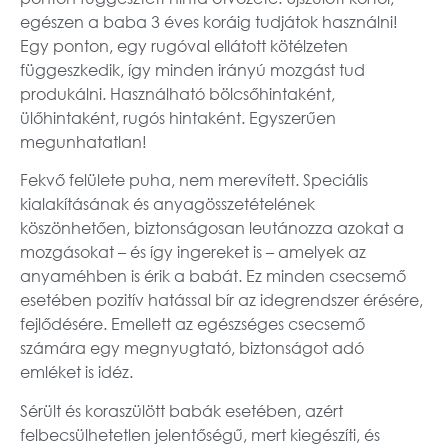
egészen a baba 3 éves koráig tudjátok használni!
Egy ponton, egy rugóval ellátott kötélzeten
függeszkedik, így minden irányú mozgást tud
produkálni. Használható bölcsőhintaként,
ülőhintaként, rugós hintaként. Egyszerűen
megunhatatlan!
Fekvő felülete puha, nem merevített. Speciális
kialakításának és anyagösszetételének
köszönhetően, biztonságosan leutánozza azokat a
mozgásokat – és így ingereket is – amelyek az
anyaméhben is érik a babát. Ez minden csecsemő
esetében pozitív hatással bír az idegrendszer érésére,
fejlődésére. Emellett az egészséges csecsemő
számára egy megnyugtató, biztonságot adó
emléket is idéz.
Sérült és koraszülött babák esetében, azért
felbecsülhetetlen jelentőségű, mert kiegészíti, és