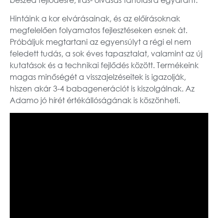
Hintáink a kor elvárásainak, és az előírásoknak
megfelelően folyamatos fejlesztéseken esnek át.
Próbáljuk megtartani az egyensúlyt a régi el nem
feledett tudás, a sok éves tapasztalat, valamint az új
kutatások és a technikai fejlődés között. Termékeink
magas minőségét a visszajelzéseitek is igazolják,
hiszen akár 3-4 babagenerációt is kiszolgálnak. Az
Adamo jó hírét értékállóságának is köszönheti.