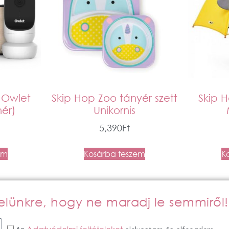
 Owlet
Skip Hop Zoo tányér szett
Skip 
ér)
Unikornis
5,390
Ft
em
Kosárba teszem
K
evelünkre, hogy ne maradj le semmiről!