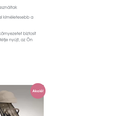
asználtak
al kíméletesebb a
örnyezetet biztosít
tje nyújt, az Ön
Akció!