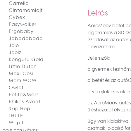
Carrello
Cintamomlajf
Leírás
Cybex
Easywalker
AeroMoov betét bár
Ergobaby
légáramlás a 3D sze
Jabadabado
izzadását az autósül
Joie
bevezetésre.
Joolz
Jellemzők:
Kenguru Gold
Little Dutch
a gyermek testhőmé
Maxi-Cosi
a betét és az autós
Mom WOW
Owlet
a verejtékezés okoz
Petite&Mars
Philips Avent
az AeroMoov autósül
Skip Hop
üléshuzatot élvezhe
THULE
úgy van kialakítva,
Wapiti
csatnak, oldalsó fo
TOP TERMÉKEK