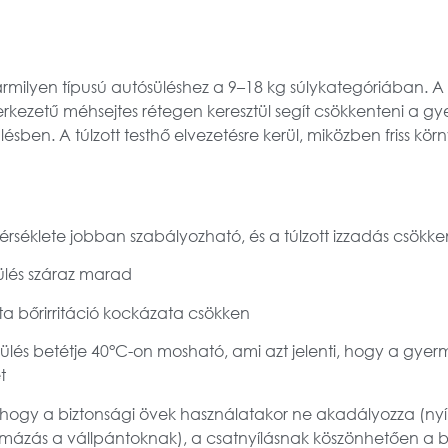
milyen típusú autósüléshez a 9–18 kg súlykategóriában. A
rkezetű méhsejtes rétegen keresztül segít csökkenteni a gye
ésben. A túlzott testhő elvezetésre kerül, miközben friss kör
rséklete jobban szabályozható, és a túlzott izzadás csökke
ülés száraz marad
ta bőrirritáció kockázata csökken
és betétje 40°C-on mosható, ami azt jelenti, hogy a gyerm
t
 hogy a biztonsági övek használatakor ne akadályozza (nyí
rmázás a vállpántoknak), a csatnyílásnak köszönhetően a b