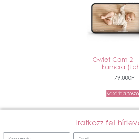
Owlet Cam 2 –
kamera (Feh
79,000
Ft
Kosárba tesz
Iratkozz fel hírl