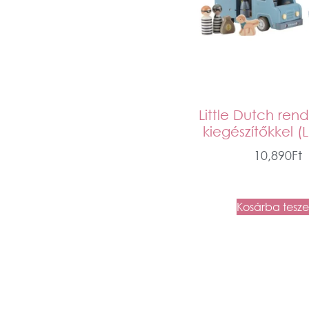
Little Dutch ren
kiegészítőkkel (
10,890
Ft
Kosárba tesz