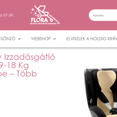
a 37-39.
CSÖNZŐ
WEBSHOP
ELVISZLEK A HOLDIG KIHÍ
Izzadásgátló
9-18 Kg
be – Több