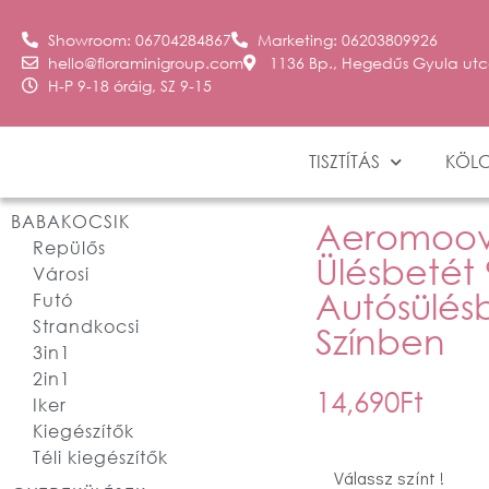
Showroom: 06704284867
Marketing: 06203809926
hello@floraminigroup.com
1136 Bp., Hegedűs Gyula utc
H-P 9-18 óráig, SZ 9-15
TISZTÍTÁS
KÖL
BABAKOCSIK
Aeromoov 
Repülős
Ülésbetét 
Városi
Autósülés
Futó
Strandkocsi
Színben
3in1
2in1
14,690
Ft
Iker
Kiegészítők
Téli kiegészítők
Válassz színt !