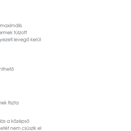
 maximális
rmek túlzott
nyezeti levegő kerül
nthető
ek tiszta
lás a középső
etét nem csúszik el