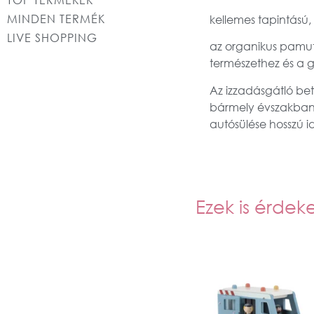
MINDEN TERMÉK
kellemes tapintású,
LIVE SHOPPING
az organikus pamut
természethez és a
Az izzadásgátló beté
bármely évszakban.
autósülése hosszú i
Ezek is érdek