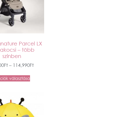
gnature Parcel LX
akocsi – több
színben
00
Ft
–
114,990
Ft
iók választása