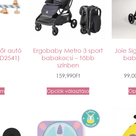
dőr autó
Ergobaby Metro 3 sport
Joie Si
LD2541)
babakocsi – több
bab
színben
159,990
Ft
99,0
em
Opciók választása
Opc