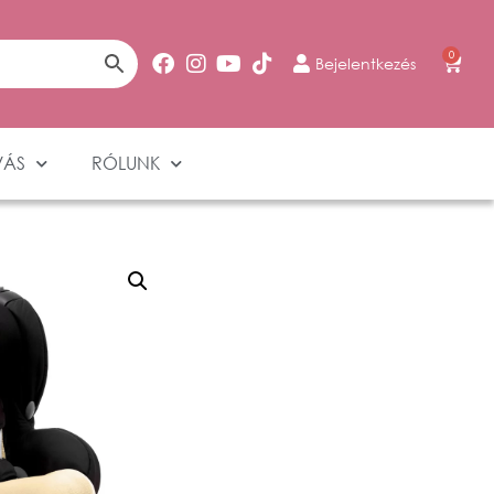
0
Bejelentkezés
VÁS
RÓLUNK