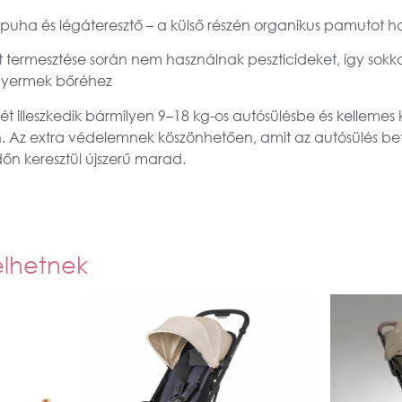
 puha és légáteresztő – a külső részén organikus pamutot h
 termesztése során nem használnak peszticideket, így sokk
 gyermek bőréhez
t illeszkedik bármilyen 9–18 kg-os autósülésbe és kellemes k
 Az extra védelemnek köszönhetően, amit az autósülés beté
dőn keresztül újszerű marad.
elhetnek