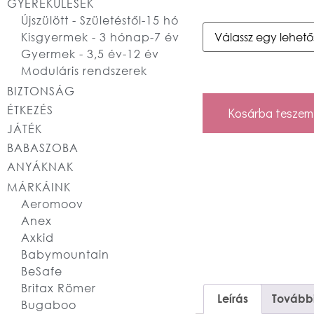
GYEREKÜLÉSEK
Újszülött - Születéstől-15 hó
Kisgyermek - 3 hónap-7 év
Gyermek - 3,5 év-12 év
Moduláris rendszerek
BIZTONSÁG
ÉTKEZÉS
Kosárba teszem
JÁTÉK
BABASZOBA
ANYÁKNAK
MÁRKÁINK
Aeromoov
Anex
Axkid
Babymountain
BeSafe
Britax Römer
Leírás
További
Bugaboo