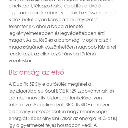
elhelyezett, lélegző hálós kialakítás a kiváló
légáramlás érdekében, valamint az összehangolt
Relax betét olyan kényelmes környezetet
teremtenek, ahol a baba a lehető
legkényelmesebben és legvédettebben érzi
magát. Az autósülés a biztonsági ív optimalizált
magasságának köszönhetően nagyobb lábtérrel
rendelkezik az ellenkező irányba történő
vezetéskor.
Biztonság az első
A Dualfix 5Z Style autósülés megfelel a
legszigorúbb európai ECE R129 szabványnak, és
számos innovatív biztonsági funkcióval van
felszerelve. Az optimalizált SICT INSIDE rendszer
oldalirányú ütközés esetén nagy mennyiségű
energiát képes elnyelni (akár az energia 40%-át is),
így a gyermeket teljes hosszában védi. A