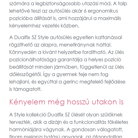
számára a legbiztonságosabb utazási mód. A talp
lehetővé teszi az autósülés akár 6 ergonomikus
pozícióba állítását is, ami hozzájárul a maximális
kényelemhez vezetés közben.
A Dualfix 5Z Style autósülés egyetlen kattanással
rögzíthető az alapra, menetiránynak háttal.
Könnyedén a kívánt helyzetbe fordítható. Az ülés
pozicionálhatósága garantálja a helyes pozíció
beállítását minden járműben, függetlenül az ülés
dőlésszögétől. Így a gyermek feje nem fog
lehajlani, és egyúttal a gerinc megfelelő fejlődése
is támogatott.
Kényelem még hosszú utakon is
A Style kollekció Dualfix 5Z ülését olyan szülőknek
tervezték, akik a dizájn és a funkcionalitás tökéletes
harmóniájára vágynak. A gondosan válogatott,
finom melanzs hatású anyagok, az átgondoltan