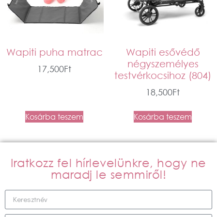
Wapiti puha matrac
Wapiti esővédő
négyszemélyes
17,500
Ft
testvérkocsihoz (804)
18,500
Ft
Kosárba teszem
Kosárba teszem
Iratkozz fel hírlevelünkre, hogy ne
maradj le semmiről!