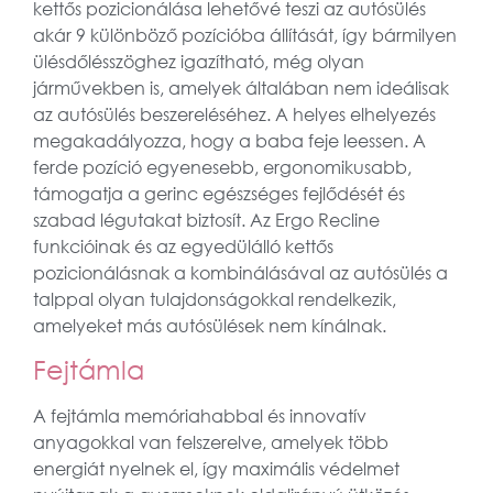
kettős pozicionálása lehetővé teszi az autósülés
akár 9 különböző pozícióba állítását, így bármilyen
ülésdőlésszöghez igazítható, még olyan
járművekben is, amelyek általában nem ideálisak
az autósülés beszereléséhez. A helyes elhelyezés
megakadályozza, hogy a baba feje leessen. A
ferde pozíció egyenesebb, ergonomikusabb,
támogatja a gerinc egészséges fejlődését és
szabad légutakat biztosít. Az Ergo Recline
funkcióinak és az egyedülálló kettős
pozicionálásnak a kombinálásával az autósülés a
talppal olyan tulajdonságokkal rendelkezik,
amelyeket más autósülések nem kínálnak.
Fejtámla
A fejtámla memóriahabbal és innovatív
anyagokkal van felszerelve, amelyek több
energiát nyelnek el, így maximális védelmet