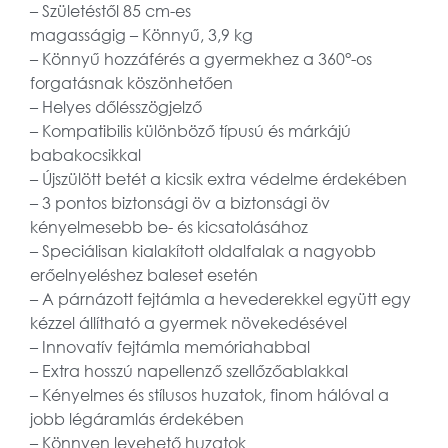
– Születéstől 85 cm-es
magasságig – Könnyű, 3,9 kg
– Könnyű hozzáférés a gyermekhez a 360°-os
forgatásnak köszönhetően
– Helyes dőlésszögjelző
– Kompatibilis különböző típusú és márkájú
babakocsikkal
– Újszülött betét a kicsik extra védelme érdekében
– 3 pontos biztonsági öv a biztonsági öv
kényelmesebb be- és kicsatolásához
– Speciálisan kialakított oldalfalak a nagyobb
erőelnyeléshez baleset esetén
– A párnázott fejtámla a hevederekkel együtt egy
kézzel állítható a gyermek növekedésével
– Innovatív fejtámla memóriahabbal
– Extra hosszú napellenző szellőzőablakkal
– Kényelmes és stílusos huzatok, finom hálóval a
jobb légáramlás érdekében
– Könnyen levehető huzatok