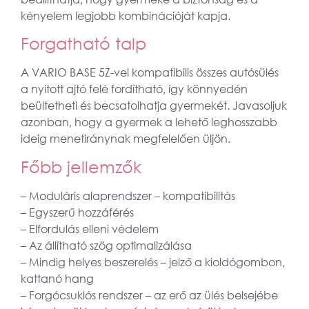
kényelem legjobb kombinációját kapja.
Forgatható talp
A VARIO BASE 5Z-vel kompatibilis összes autósülés
a nyitott ajtó felé fordítható, így könnyedén
beültetheti és becsatolhatja gyermekét. Javasoljuk
azonban, hogy a gyermek a lehető leghosszabb
ideig menetiránynak megfelelően üljön.
Főbb jellemzők
– Moduláris alaprendszer – kompatibilitás
– Egyszerű hozzáférés
– Elfordulás elleni védelem
– Az állítható szög optimalizálása
– Mindig helyes beszerelés – jelző a kioldógombon,
kattanó hang
– Forgócsuklós rendszer – az erő az ülés belsejébe