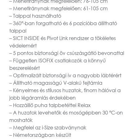
– Menetiránynak megfelelően: 76-105 cm
– Menetiránynak megfelelően: 61-105 cm
– Talppal használható
– 360°-ban forgatható és 6 pozícióba állítható
talppal
– SICT INSIDE és Pivot Link rendszer a tökéletes
védelemért
– 5 pontos biztonsági öv csúszásgátló bevonattal
– Független ISOFIX csatlakozók a könnyű
beszerelésért
– Optimalizált biztonsági ív a nagyobb lábtérért
– Állítható magasságú V-alakú fejtámla
– Kényelmes és stílusos huzatok, finom hálóval a
jobb légáramlás érdekében
– Hozzáillő puha talpbetéttel Relax
– A huzatok levehetők és mosógépben 30 °C-on
moshatók
– Megfelel az i-Size szabványnak
– Németországban készült