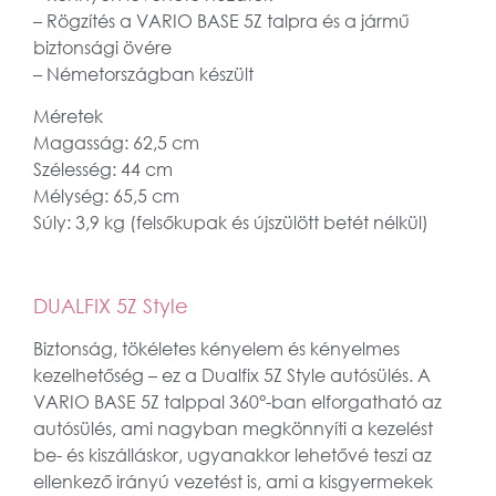
– Rögzítés a VARIO BASE 5Z talpra és a jármű
biztonsági övére
– Németországban készült
Méretek
Magasság: 62,5 cm
Szélesség: 44 cm
Mélység: 65,5 cm
Súly: 3,9 kg (felsőkupak és újszülött betét nélkül)
DUALFIX 5Z Style
Biztonság, tökéletes kényelem és kényelmes
kezelhetőség – ez a Dualfix 5Z Style autósülés. A
VARIO BASE 5Z talppal 360°-ban elforgatható az
autósülés, ami nagyban megkönnyíti a kezelést
be- és kiszálláskor, ugyanakkor lehetővé teszi az
ellenkező irányú vezetést is, ami a kisgyermekek