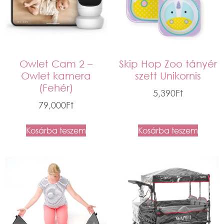
Owlet Cam 2 –
Skip Hop Zoo tányér
Owlet kamera
szett Unikornis
(Fehér)
5,390
Ft
79,000
Ft
Kosárba teszem
Kosárba teszem