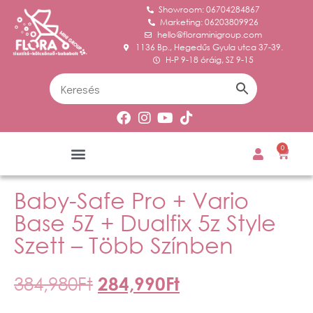
Showroom: 06704284867
Marketing: 06203809926
hello@floraminigroup.com
1136 Bp., Hegedűs Gyula utca 37-39.
H-P 9-18 óráig, SZ 9-15
0
Baby-Safe Pro + Vario
Base 5Z + Dualfix 5z Style
Szett – Több Színben
384,980
Ft
284,990
Ft