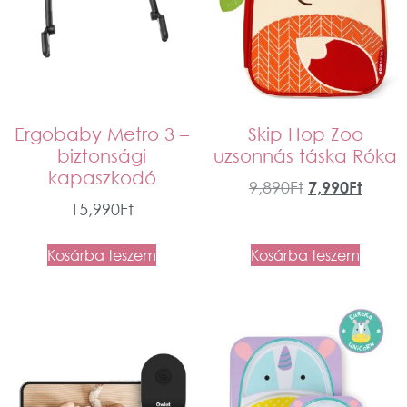
Ergobaby Metro 3 –
Skip Hop Zoo
biztonsági
uzsonnás táska Róka
kapaszkodó
9,890
Ft
7,990
Ft
15,990
Ft
Kosárba teszem
Kosárba teszem