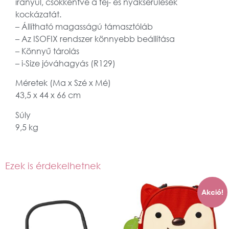
irányul, csökkentve a fej- és nyaksérülések
kockázatát.
– Állítható magasságú támasztóláb
– Az ISOFIX rendszer könnyebb beállítása
– Könnyű tárolás
– i-Size jóváhagyás (R129)
Méretek (Ma x Szé x Mé)
43,5 x 44 x 66 cm
Súly
9,5 kg
Ezek is érdekelhetnek
Akció!