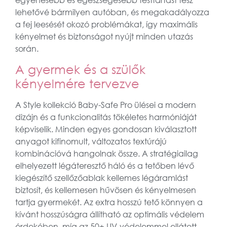
egyenesebb és egészségesebb testtartást tesz
lehetővé bármilyen autóban, és megakadályozza
a fej leesését okozó problémákat, így maximális
kényelmet és biztonságot nyújt minden utazás
során.
A gyermek és a szülők
kényelmére tervezve
A Style kollekció Baby-Safe Pro ülései a modern
dizájn és a funkcionalitás tökéletes harmóniáját
képviselik. Minden egyes gondosan kiválasztott
anyagot kifinomult, változatos textúrájú
kombinációvá hangolnak össze. A stratégiailag
elhelyezett légáteresztő háló és a tetőben lévő
kiegészítő szellőzőablak kellemes légáramlást
biztosít, és kellemesen hűvösen és kényelmesen
tartja gyermekét. Az extra hosszú tető könnyen a
kívánt hosszúságra állítható az optimális védelem
érdekében, míg az 50+ UV-védelemmel ellátott