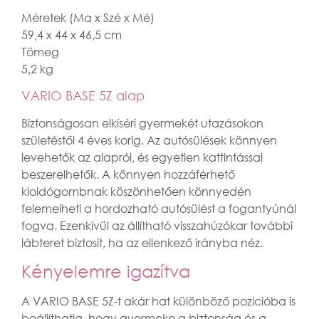
Méretek (Ma x Szé x Mé)
59,4 x 44 x 46,5 cm
Tömeg
5,2 kg
VARIO BASE 5Z alap
Biztonságosan elkíséri gyermekét utazásokon
születéstől 4 éves korig. Az autósülések könnyen
levehetők az alapról, és egyetlen kattintással
beszerelhetők. A könnyen hozzáférhető
kioldógombnak köszönhetően könnyedén
felemelheti a hordozható autósülést a fogantyúnál
fogva. Ezenkívül az állítható visszahúzókar további
lábteret biztosít, ha az ellenkező irányba néz.
Kényelemre igazítva
A VARIO BASE 5Z-t akár hat különböző pozícióba is
beállíthatja, hogy gyermeke a biztonság és a