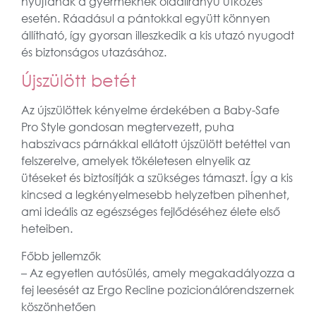
nyújtanak a gyermeknek oldalirányú ütközés
esetén. Ráadásul a pántokkal együtt könnyen
állítható, így gyorsan illeszkedik a kis utazó nyugodt
és biztonságos utazásához.
Újszülött betét
Az újszülöttek kényelme érdekében a Baby-Safe
Pro Style gondosan megtervezett, puha
habszivacs párnákkal ellátott újszülött betéttel van
felszerelve, amelyek tökéletesen elnyelik az
ütéseket és biztosítják a szükséges támaszt. Így a kis
kincsed a legkényelmesebb helyzetben pihenhet,
ami ideális az egészséges fejlődéséhez élete első
heteiben.
Főbb jellemzők
– Az egyetlen autósülés, amely megakadályozza a
fej leesését az Ergo Recline pozicionálórendszernek
köszönhetően