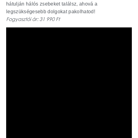
hátulján hálós zsebeket találsz, ahová a
legszükségesebb dolgokat pakolhatod!
Fogyasztói ár: 31 990 Ft