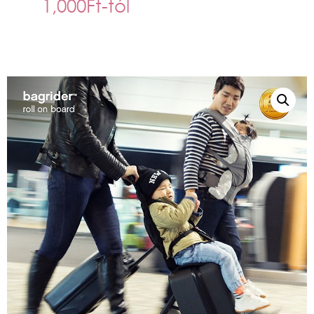
1,000
Ft
-tól