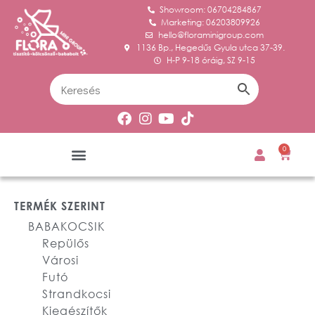
Showroom: 06704284867
Marketing: 06203809926
hello@floraminigroup.com
1136 Bp., Hegedűs Gyula utca 37-39.
H-P 9-18 óráig, SZ 9-15
0
TERMÉK SZERINT
BABAKOCSIK
Repülős
Városi
Futó
Strandkocsi
Kiegészítők