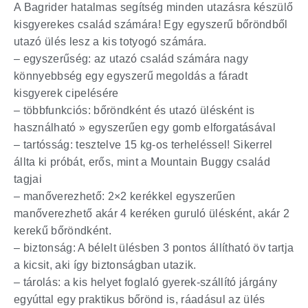
A Bagrider hatalmas segítség minden utazásra készülő
kisgyerekes család számára! Egy egyszerű bőröndből
utazó ülés lesz a kis totyogó számára.
– egyszerűség: az utazó család számára nagy
könnyebbség egy egyszerű megoldás a fáradt
kisgyerek cipelésére
– többfunkciós: bőröndként és utazó ülésként is
használható » egyszerűen egy gomb elforgatásával
– tartósság: tesztelve 15 kg-os terheléssel! Sikerrel
állta ki próbát, erős, mint a Mountain Buggy család
tagjai
– manőverezhető: 2×2 kerékkel egyszerűen
manőverezhető akár 4 keréken guruló ülésként, akár 2
kerekű bőröndként.
– biztonság: A bélelt ülésben 3 pontos állítható öv tartja
a kicsit, aki így biztonságban utazik.
– tárolás: a kis helyet foglaló gyerek-szállító járgány
egyúttal egy praktikus bőrönd is, ráadásul az ülés