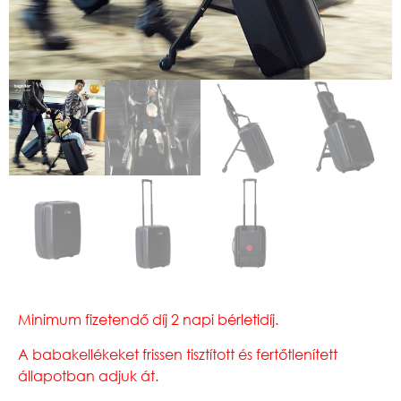
Minimum fizetendő díj 2 napi bérletidíj.
A babakellékeket frissen tisztított és fertőtlenített
állapotban adjuk át.