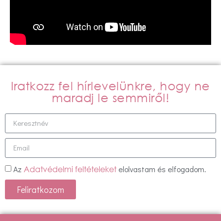
Iratkozz fel hírlevelünkre, hogy ne
maradj le semmiről!
Az
elolvastam és elfogadom.
Adatvédelmi feltételeket
Feliratkozom