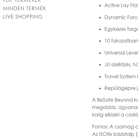
Active Lay Fla
MINDEN TERMÉK
LIVE SHOPPING
Dynamic Force
Egykezes forg
10 fokozatban
Universal Lev
Jó szellőzés, 
Travel System 
Repülőgépre j
A
BeSafe Beyond k
megoldás. Ugyanazz
korig elkíséri a csal
Fontos:
A csomag
c
Az
ISOfix bázistalp 