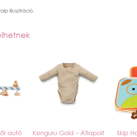
lp illusztráció.
elhetnek
dőr autó
Kenguru Gold – Átlapolt
Skip H