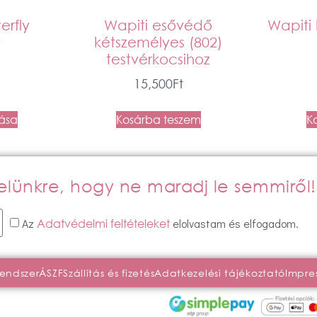
erfly
Wapiti esővédő
Wapiti 
t
kétszemélyes (802)
testvérkocsihoz
15,500
Ft
tása
Kosárba teszem
K
evelünkre, hogy ne maradj le semmiről!
Az
elolvastam és elfogadom.
Adatvédelmi feltételeket
rendszer
ÁSZF
Szállítás és fizetés
Adatkezelési tájékoztató
Impre