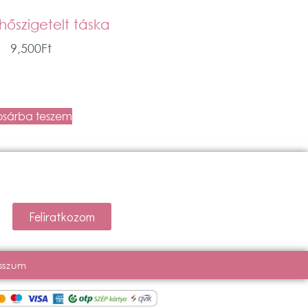
hőszigetelt táska
9,500
Ft
osárba teszem
Feliratkozom
sszum