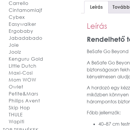
Carrello
Leírás
További
Cintamomlajf
Cybex
Easywalker
Leírás
Ergobaby
Rendelhető 
Jabadabado
Joie
BeSafe Go Beyond b
Joolz
Kenguru Gold
A BeSafe Go Beyon
Little Dutch
biztonságosan fekhe
Maxi-Cosi
kényelmesen aludjo
Mom WOW
Owlet
A hordozó egy kézz
Petite&Mars
miközben könnyen r
Philips Avent
hárompontos biztons
Skip Hop
Főbb jellemzők:
THULE
Wapiti
40–87 cm test
TOP TERMÉKEK