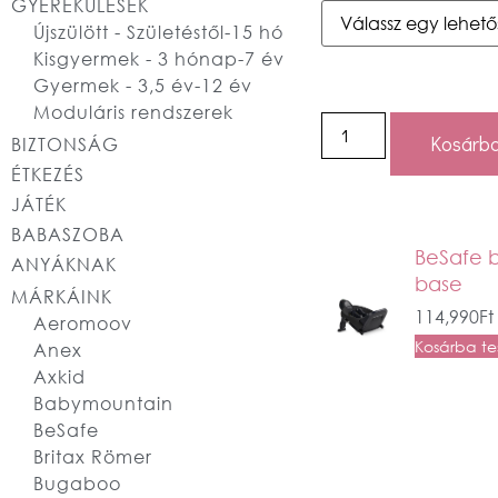
GYEREKÜLÉSEK
Újszülött - Születéstől-15 hó
Kisgyermek - 3 hónap-7 év
Gyermek - 3,5 év-12 év
Moduláris rendszerek
Kosárba
BIZTONSÁG
ÉTKEZÉS
JÁTÉK
BABASZOBA
BeSafe b
ANYÁKNAK
base
MÁRKÁINK
114,990
Ft
Aeromoov
Kosárba t
Anex
Axkid
Babymountain
BeSafe
Britax Römer
Bugaboo