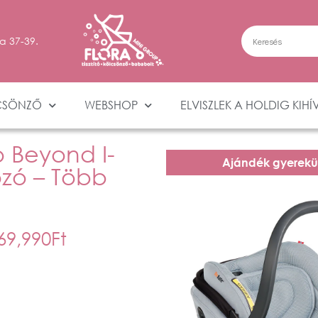
a 37-39.
CSÖNZŐ
WEBSHOP
ELVISZLEK A HOLDIG KIHÍ
 Beyond I-
Ajándék gyerekülé
ozó – Több
69,990
Ft