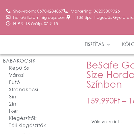
Showroom: 06704284867
Marketing: 06203809926
hello@floraminigroup.com
1136 Bp., Hegedűs Gyula utc
H-P 9-18 óráig, SZ 9-15
TISZTÍTÁS
KÖL
BABAKOCSIK
BeSafe Go
Repülős
Size Hord
Városi
Színben
Futó
Strandkocsi
3in1
159,990
Ft
–
1
2in1
Iker
Kiegészítők
Válassz színt !
Téli kiegészítők