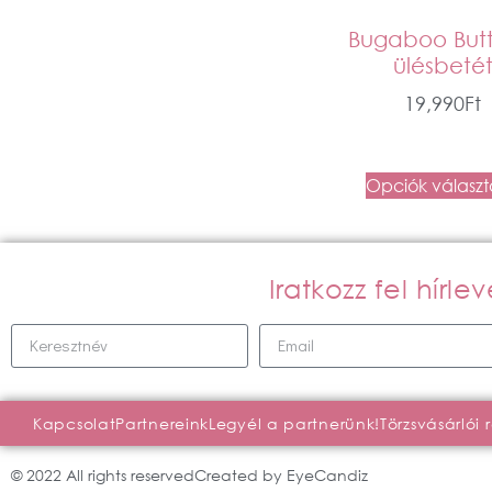
Bugaboo Butt
ülésbeté
19,990
Ft
Opciók válasz
Iratkozz fel hírl
Kapcsolat
Partnereink
Legyél a partnerünk!
Törzsvásárlói 
© 2022 All rights reserved
Created by EyeCandiz