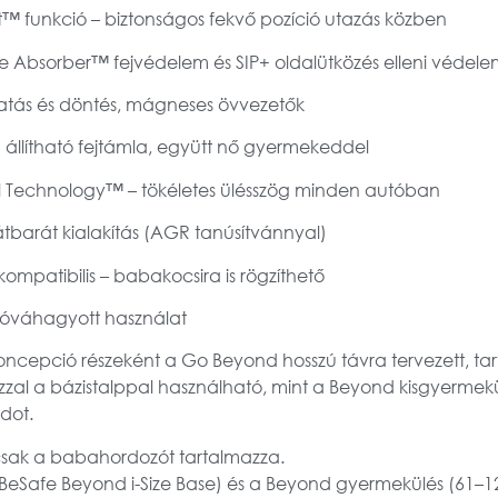
t™ funkció – biztonságos fekvő pozíció utazás közben
 Absorber™ fejvédelem és SIP+ oldalütközés elleni védele
atás és döntés, mágneses övvezetők
 állítható fejtámla, együtt nő gyermekeddel
el Technology™ – tökéletes ülésszög minden autóban
hátbarát kialakítás (AGR tanúsítvánnyal)
kompatibilis – babakocsira is rögzíthető
óváhagyott használat
oncepció
részeként a Go Beyond hosszú távra tervezett, tar
al a bázistalppal használható, mint a Beyond kisgyermekül
ádot.
sak a babahordozót tartalmazza.
(BeSafe Beyond i-Size Base)
és a
Beyond gyermekülés (61–1