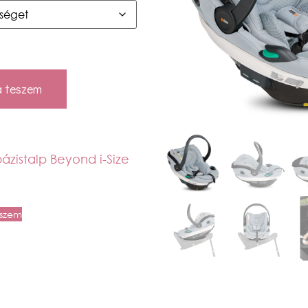
 teszem
ázistalp Beyond i-Size
eszem