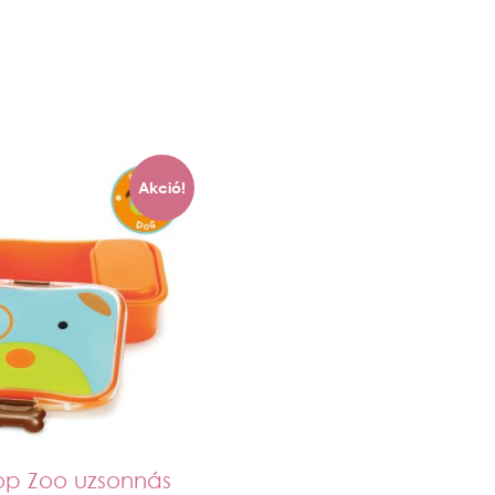
Akció!
op Zoo uzsonnás