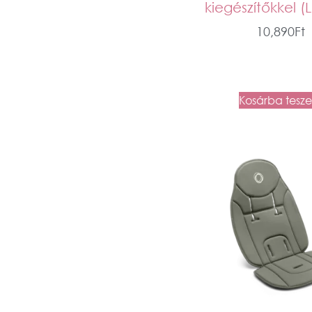
kiegészítőkkel (
10,890
Ft
Kosárba tesz