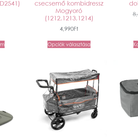
LD2541)
csecsemő kombidressz
do
Mogyoró
8
(1212,1213,1214)
4,990
Ft
em
Opciók választása
K