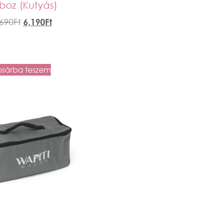
boz (Kutyás)
,690
Ft
6,190
Ft
osárba teszem