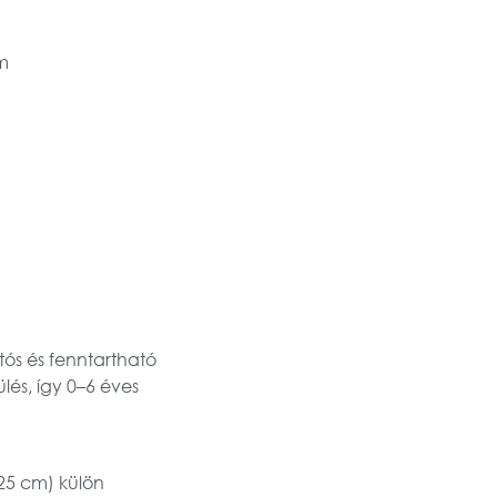
m
tós és fenntartható
és, így 0–6 éves
25 cm)
külön