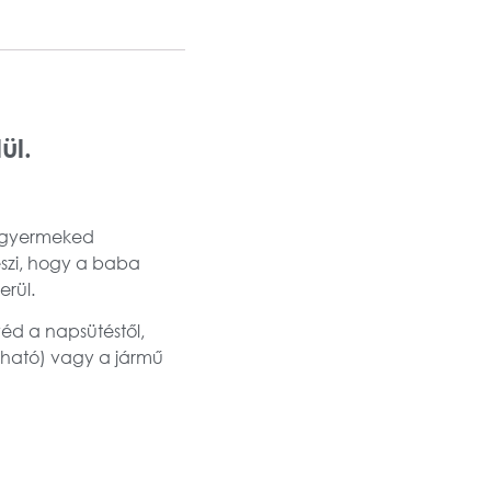
ül.
n gyermeked
szi, hogy a baba
rül.
éd a napsütéstől,
ható) vagy a jármű