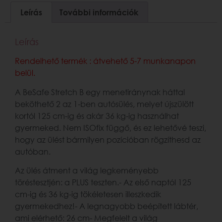
Leírás
További információk
Leírás
Rendelhető termék : átvehető 5-7 munkanapon
belül.
A BeSafe Stretch B egy menetiránynak háttal
beköthető 2 az 1-ben autósülés, melyet újszülött
kortól 125 cm-ig és akár 36 kg-ig használhat
gyermeked. Nem ISOfix függő, és ez lehetővé teszi,
hogy az ülést bármilyen pozícióban rögzíthesd az
autóban.
Az ülés átment a világ legkeményebb
töréstesztjén: a PLUS teszten.- Az első naptól 125
cm-ig és 36 kg-ig tökéletesen illeszkedik
gyermekedhez!- A legnagyobb beépített lábtér,
ami elérhető: 26 cm- Megfelelt a világ