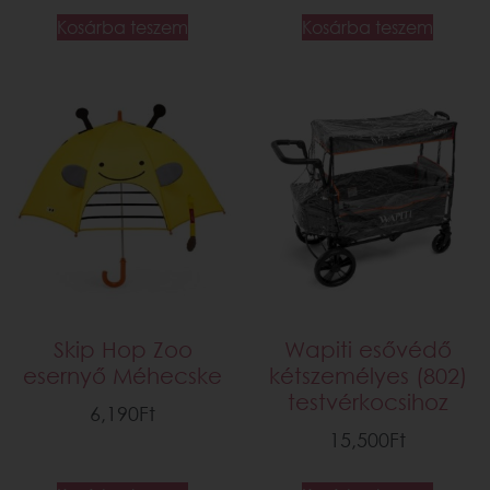
Kosárba teszem
Kosárba teszem
Skip Hop Zoo
Wapiti esővédő
esernyő Méhecske
kétszemélyes (802)
testvérkocsihoz
6,190
Ft
15,500
Ft