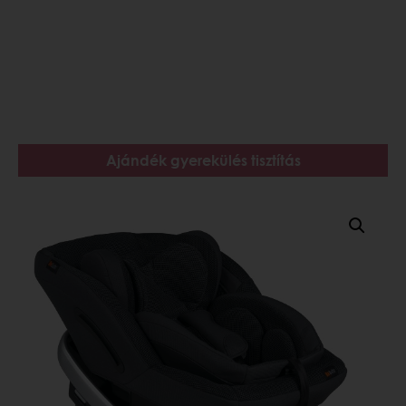
Ajándék gyerekülés tisztítás