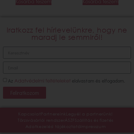
Kosárba teszem
Kosárba teszem
Iratkozz fel hírlevelünkre, hogy ne
maradj le semmiről!
Az
elolvastam és elfogadom.
Adatvédelmi feltételeket
Feliratkozom
Kapcsolat
Partnereink
Legyél a partnerünk!
Törzsvásárlói rendszer
ÁSZF
Szállítás és fizetés
Adatkezelési tájékoztató
Impresszum