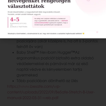
ahogy gyermeked nő, egészen 26 cm-es
hosszig
Rugalmas telepítés: A biztonsági öves
beszerelés azt jelenti, hogy ehhez a
gyermeküléshez nem kell ISOfix rögzítéssel
rendelkezned az autóban.Felszerelheted az
utasülésre és a hátsó ülések bármely
pozíciójára (akár középre is, ha ott is 3-pontos
felnőtt öv van)
Baby Shell™ Newborn Hugger™Az
ergonomikus pozíciót biztosító extra oldalsó
védőelemekkel és párnával már az első
naptól védve és kényelemben tartja
gyermeked
Több pozícióban dönthető az ülés
https://www.besafe.com/wp-
content/uploads/2022/09/BeSafe-Stretch-B-User-
manual-2022-05-31-web.pdf