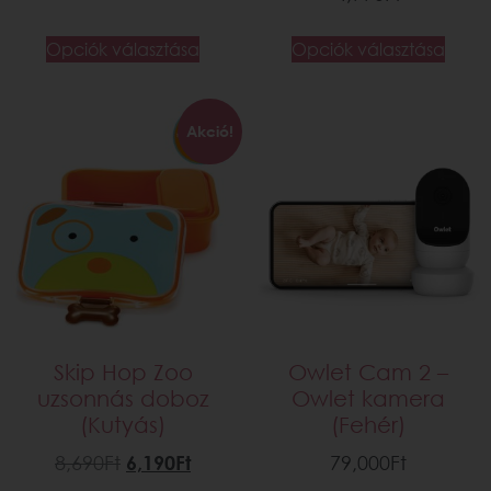
Opciók választása
Opciók választása
Akció!
Skip Hop Zoo
Owlet Cam 2 –
uzsonnás doboz
Owlet kamera
(Kutyás)
(Fehér)
8,690
Ft
6,190
Ft
79,000
Ft