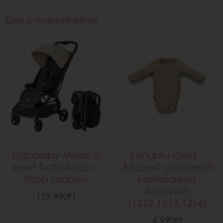
Ezek is érdekelhetnek
Ergobaby Metro 3
Kenguru Gold –
sport babakocsi –
Átlapolt csecsemő
több színben
kombidressz
Mogyoró
159,990
Ft
(1212,1213,1214)
4,990
Ft