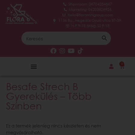
Showroom: 06704284867
Marketing: 06203809926
hello@floraminigroup.com
1136 Bp., Hegedűs Gyula utca 37-39.
H-P 9-18 óráig, SZ 9-15
0
Besafe Strech B
Gyerekülés – Több
Színben
Ez a termék jelenleg nincs készleten és nem
megvásárolható.