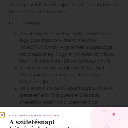
legkeményebb töréstesztjén- Fenntartható, hosszú
távú használatra tervezve.
Tulajdonságok:
Jóváhagyva az autósülésekre vonatkozó
legújabb szabvány szerint: UN R129
(specifikus jármű)- A gyermek magassága
határozza meg, hogy mikor használható az
ülés: a Stretch B 40-125 cm-ig használható
A gyermek súlya maximum 36 kg lehet-
Gyermeked az autósülést kb. 0-7 évig
használhatja
Az ülés az autó belső 3 pontos járműövével
beszerelhető- Ez a gyermekülés csak
menetiránynak háttal szerelhető be
Az ülés súlya 12.5 kg
Verhetetlen lábtér: A Stretch lábtér könnyen
állítható az elülső merevítővel.Állítsd be,