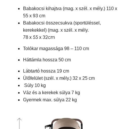
Babakocsi kihajtva (mag. x szél. x mély.)
110 x
55 x 93 cm
Babakocsi összecsukva (sportüléssel,
kerekekkel) (mag. x szél. x mély.
78 x 55 x 32cm
Tolókar magassága
98 – 110 cm
Háttámla hossza 50 cm
Lábtartó hossza 19 cm
Ülőfelület (szél. x mély.) 32 x 25 cm
Súly
10 kg
Váz és a kerekek súlya 7 kg
Gyermek max. súlya 22 kg