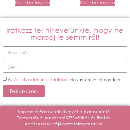
Kosárba teszem
Kosárba teszem
Iratkozz fel hírlevelünkre, hogy ne
maradj le semmiről!
Az
elolvastam és elfogadom.
Adatvédelmi feltételeket
Feliratkozom
Kapcsolat
Partnereink
Legyél a partnerünk!
Törzsvásárlói rendszer
ÁSZF
Szállítás és fizetés
Adatkezelési tájékoztató
Impresszum