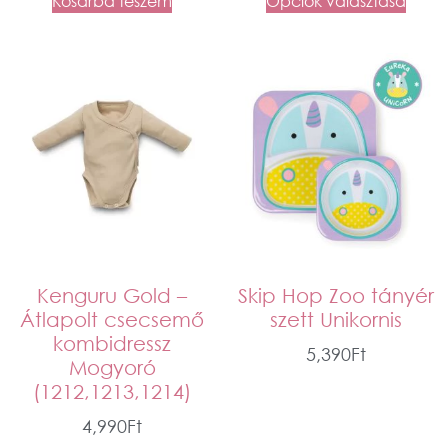
Kosárba teszem
Opciók választása
Kenguru Gold –
Skip Hop Zoo tányér
Átlapolt csecsemő
szett Unikornis
kombidressz
5,390
Ft
Mogyoró
(1212,1213,1214)
4,990
Ft