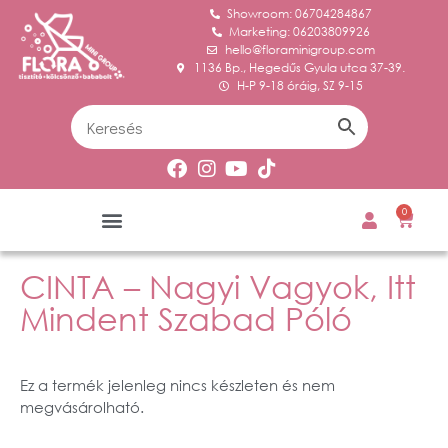
Showroom: 06704284867
Marketing: 06203809926
hello@floraminigroup.com
1136 Bp., Hegedűs Gyula utca 37-39.
H-P 9-18 óráig, SZ 9-15
0
CINTA – Nagyi Vagyok, Itt
Mindent Szabad Póló
Ez a termék jelenleg nincs készleten és nem
megvásárolható.