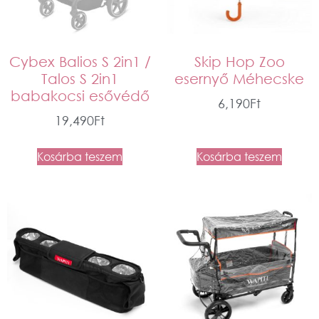
Cybex Balios S 2in1 /
Skip Hop Zoo
Talos S 2in1
esernyő Méhecske
babakocsi esővédő
6,190
Ft
19,490
Ft
Kosárba teszem
Kosárba teszem