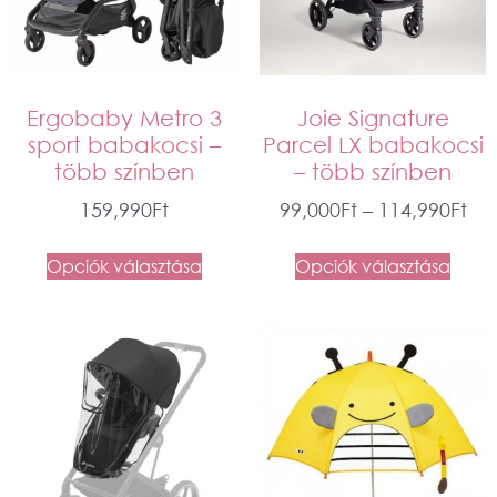
Ergobaby Metro 3
Joie Signature
sport babakocsi –
Parcel LX babakocsi
több színben
– több színben
159,990
Ft
99,000
Ft
–
114,990
Ft
Opciók választása
Opciók választása