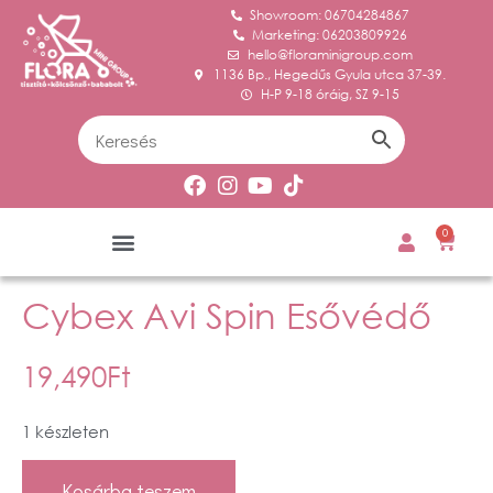
Showroom: 06704284867
Marketing: 06203809926
hello@floraminigroup.com
1136 Bp., Hegedűs Gyula utca 37-39.
H-P 9-18 óráig, SZ 9-15
0
Cybex Avi Spin Esővédő
19,490
Ft
1 készleten
Kosárba teszem