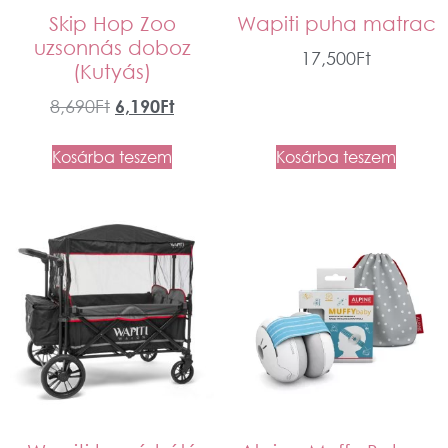
Skip Hop Zoo
Wapiti puha matrac
uzsonnás doboz
17,500
Ft
(Kutyás)
8,690
Ft
6,190
Ft
Kosárba teszem
Kosárba teszem