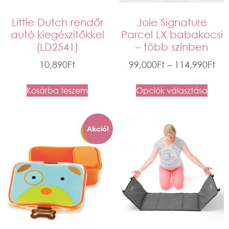
Little Dutch rendőr
Joie Signature
autó kiegészítőkkel
Parcel LX babakocsi
(LD2541)
– több színben
10,890
Ft
99,000
Ft
–
114,990
Ft
Kosárba teszem
Opciók választása
Akció!