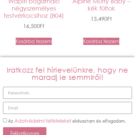
Wapiti bogárháló
Alpine Muffy Baby –
négyszemélyes
kék fültok
testvérkocsihoz (804)
13,490
Ft
16,500
Ft
Kosárba teszem
Kosárba teszem
Iratkozz fel hírlevelünkre, hogy ne
maradj le semmiről!
Az
elolvastam és elfogadom.
Adatvédelmi feltételeket
Feliratkozom