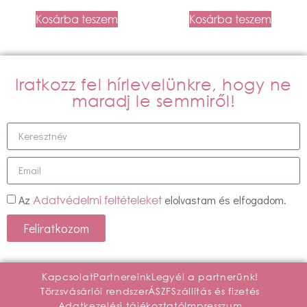
Kosárba teszem
Kosárba teszem
Iratkozz fel hírlevelünkre, hogy ne
maradj le semmiről!
Az
elolvastam és elfogadom.
Adatvédelmi feltételeket
Feliratkozom
Kapcsolat
Partnereink
Legyél a partnerünk!
Törzsvásárlói rendszer
ÁSZF
Szállítás és fizetés
Adatkezelési tájékoztató
Impresszum