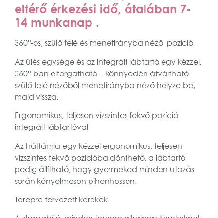
eltérő érkezési idő, átalában 7-
14 munkanap .
360°-os, szülő felé és menetirányba néző pozíció
Az ülés egysége és az integrált lábtartó egy kézzel,
360°-ban elforgatható
– könnyedén átváltható
szülő felé nézőből menetirányba néző helyzetbe,
majd vissza.
Ergonomikus, teljesen vízszintes fekvő pozíció
integrált lábtartóval
Az háttámla egy kézzel ergonomikus, teljesen
vízszintes fekvő pozícióba dönthető, a lábtartó
pedig állítható, hogy gyermeked minden utazás
során kényelmesen pihenhessen.
Terepre tervezett kerekek