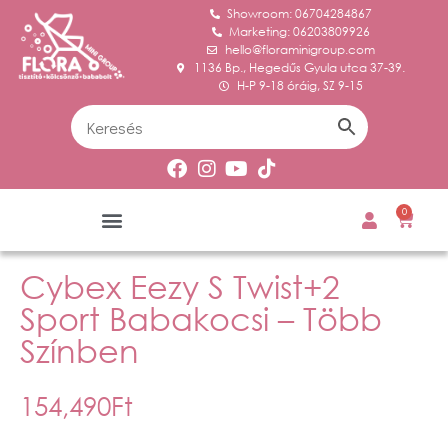
Showroom: 06704284867
Marketing: 06203809926
hello@floraminigroup.com
1136 Bp., Hegedűs Gyula utca 37-39.
H-P 9-18 óráig, SZ 9-15
0
Cybex Eezy S Twist+2
Sport Babakocsi – Több
Színben
154,490
Ft