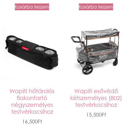
Kosárba teszem
Kosárba teszem
Wapiti hőtárolós
Wapiti esővédő
flakontartó
kétszemélyes (802)
négyszemélyes
testvérkocsihoz
testvérkocsihoz
15,500
Ft
16,500
Ft