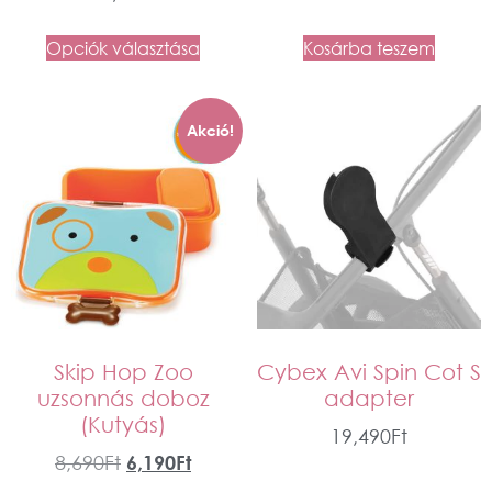
Opciók választása
Kosárba teszem
Akció!
Skip Hop Zoo
Cybex Avi Spin Cot S
uzsonnás doboz
adapter
(Kutyás)
19,490
Ft
8,690
Ft
6,190
Ft