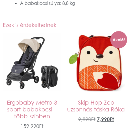
A babakocsi súlya:
8,8 kg
Ezek is érdekelhetnek
Akció!
Ergobaby Metro 3
Skip Hop Zoo
sport babakocsi –
uzsonnás táska Róka
több színben
9,890
Ft
7,990
Ft
159,990
Ft