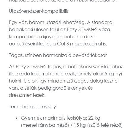
Utazórendszer-kompatibilis
Egy váz, három utazási lehetőség. A standard
babakocsi ülésen felül az Eezy S Twist+2 váza
kompatibilis a díjnyertes babahordozó
autósüléseinkkel és a Cot S mózeskosárral is.
Tágas, színben harmonizáló bevásárlókosár
Az Eezy S Twist+2 tágas, a babakocsi színvilágához
illeszkedő kosárral rendelkezik, amely akár
5 kg
-nyi
holmit is elbír. Így minden szükséges dolog kéznél
van, a séták pedig gördülékenyek és
stresszmentesek.
Terhelhetőség és súly
Gyermek maximális testsúlya:
22 kg
(menetirányba néző) / 15 kg (szülő felé néző)