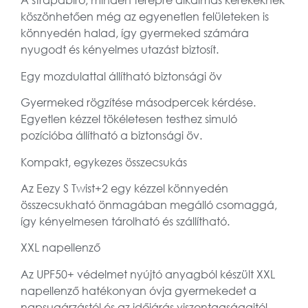
A strapabíró, minden terepre alkalmas kerekeknek
köszönhetően még az egyenetlen felületeken is
könnyedén halad, így gyermeked számára
nyugodt és kényelmes utazást biztosít.
Egy mozdulattal állítható biztonsági öv
Gyermeked rögzítése másodpercek kérdése.
Egyetlen kézzel tökéletesen testhez simuló
pozícióba állítható a biztonsági öv.
Kompakt, egykezes összecsukás
Az Eezy S Twist+2 egy kézzel könnyedén
összecsukható önmagában megálló csomaggá,
így kényelmesen tárolható és szállítható.
XXL napellenző
Az UPF50+ védelmet nyújtó anyagból készült XXL
napellenző hatékonyan óvja gyermekedet a
napsugárzástól és az időjárás viszontagságaitól.