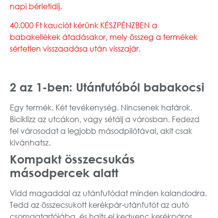
napi bérletidíj.
40.000 Ft kauciót
kérünk KÉSZPÉNZBEN a
babakellékek átadásakor, mely összeg a termékek
sértetlen visszaadása után visszajár.
2 az 1-ben: Utánfutóból babakocsi
Egy termék. Két tevékenység. Nincsenek határok.
Biciklizz az utcákon, vagy sétálj a városban. Fedezd
fel városodat a legjobb másodpilótával, akit csak
kívánhatsz.
Kompakt összecsukás
másodpercek alatt
Vidd magaddal az utánfutódat minden kalandodra.
Tedd az összecsukott kerékpár-utánfutót az autó
csomagtartójába, és hajts el kedvenc kerékpáros