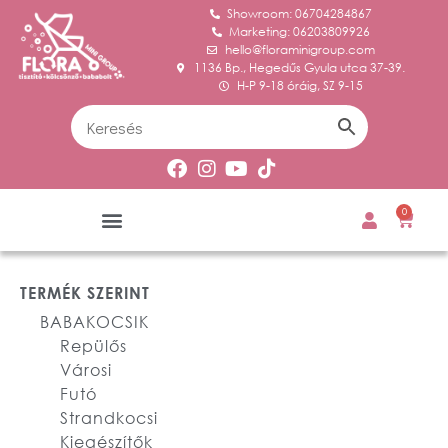
Showroom: 06704284867
Marketing: 06203809926
hello@floraminigroup.com
1136 Bp., Hegedűs Gyula utca 37-39.
H-P 9-18 óráig, SZ 9-15
0
TERMÉK SZERINT
BABAKOCSIK
Repülős
Városi
Futó
Strandkocsi
Kiegészítők